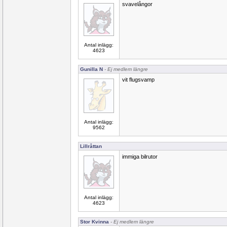
svavelångor
Antal inlägg:
4623
Gunilla N
- Ej medlem längre
vit flugsvamp
Antal inlägg:
9562
Lillråttan
immiga bilrutor
Antal inlägg:
4623
Stor Kvinna
- Ej medlem längre