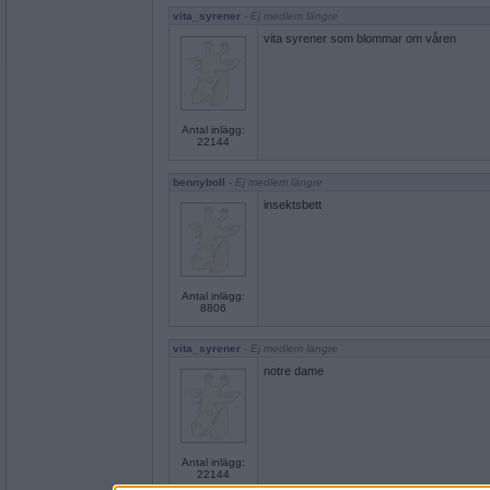
vita_syrener
- Ej medlem längre
vita syrener som blommar om våren
Antal inlägg:
22144
bennyboll
- Ej medlem längre
insektsbett
Antal inlägg:
8806
vita_syrener
- Ej medlem längre
notre dame
Antal inlägg:
22144