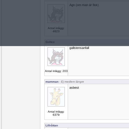
Agn (om man är fisk)
Antal inlägg:
4623
Goltex
gallstensanfall
Antal inlägg: 203
mamman
- Ej medlem längre
asbest
Antal inlägg:
6379
Lillråttan