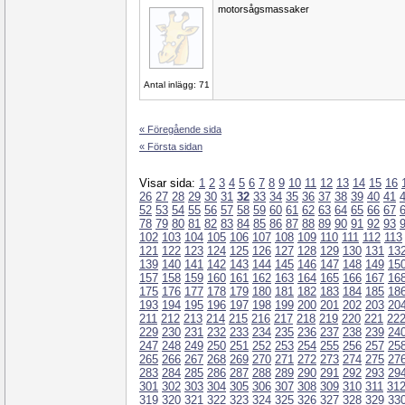
motorsågsmassaker
Antal inlägg: 71
« Föregående sida
« Första sidan
Visar sida:
1
2
3
4
5
6
7
8
9
10
11
12
13
14
15
16
26
27
28
29
30
31
32
33
34
35
36
37
38
39
40
41
52
53
54
55
56
57
58
59
60
61
62
63
64
65
66
67
78
79
80
81
82
83
84
85
86
87
88
89
90
91
92
93
102
103
104
105
106
107
108
109
110
111
112
113
121
122
123
124
125
126
127
128
129
130
131
13
139
140
141
142
143
144
145
146
147
148
149
15
157
158
159
160
161
162
163
164
165
166
167
16
175
176
177
178
179
180
181
182
183
184
185
18
193
194
195
196
197
198
199
200
201
202
203
20
211
212
213
214
215
216
217
218
219
220
221
22
229
230
231
232
233
234
235
236
237
238
239
24
247
248
249
250
251
252
253
254
255
256
257
25
265
266
267
268
269
270
271
272
273
274
275
27
283
284
285
286
287
288
289
290
291
292
293
29
301
302
303
304
305
306
307
308
309
310
311
31
319
320
321
322
323
324
325
326
327
328
329
33