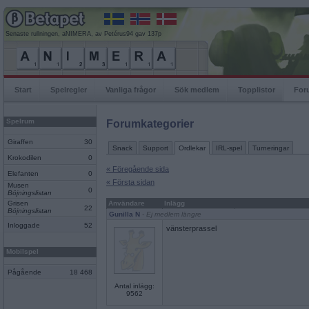
Senaste rullningen, aNIMERA, av Petérus94 gav 137p
Start
Spelregler
Vanliga frågor
Sök medlem
Topplistor
For
Spelrum
Forumkategorier
Giraffen
30
Snack
Support
Ordlekar
IRL-spel
Turneringar
Krokodilen
0
« Föregående sida
Elefanten
0
« Första sidan
Musen
0
Böjningslistan
Grisen
Användare
Inlägg
22
Böjningslistan
Gunilla N
- Ej medlem längre
Inloggade
52
vänsterprassel
Mobilspel
Pågående
18 468
Antal inlägg:
9562