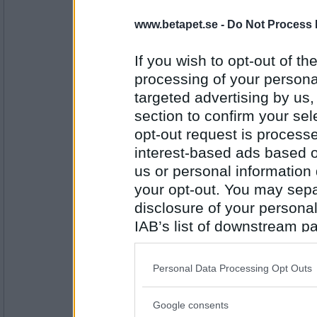
yayasout
- Ej medlem längre
www.betapet.se -
Do Not Process 
ormbett
If you wish to opt-out of the
processing of your personal
Antal inlägg:
targeted advertising by us
1408
section to confirm your sel
Gunilla N
- Ej medlem längre
opt-out request is proces
raseriutbrott
interest-based ads based o
us or personal information d
your opt-out. You may separ
Antal inlägg:
disclosure of your personal
9562
IAB’s list of downstream pa
Stor Kvinna
- Ej medlem längre
also be disclosed by us to 
arbetsmoral
Downstream Participants
th
Personal Data Processing Opt Outs
third parties.
Google consents
Antal inlägg: 71
Please note that this web