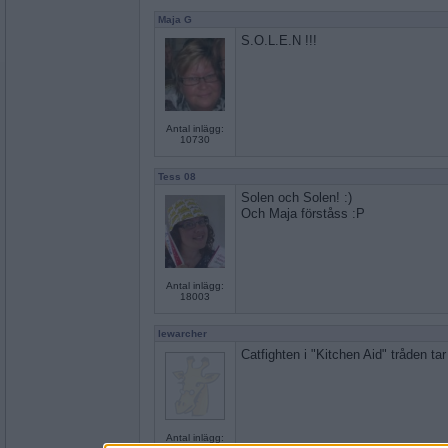
Maja G
S.O.L.E.N !!!
Antal inlägg:
10730
Tess 08
Solen och Solen! :)
Och Maja förståss :P
Antal inlägg:
18003
lewarcher
Catfighten i "Kitchen Aid" tråden tar
Antal inlägg: