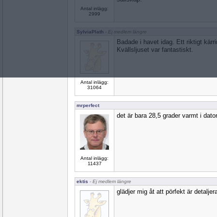
Antal inlägg:
2999
SylviaPlath
- Ej medlem längre
Badade i havet idag. Ett riktigt kär
Kvällsljuset var fantastiskt.
Antal inlägg:
31064
mrperfect
det är bara 28,5 grader varmt i dato
Antal inlägg:
11437
ektis
- Ej medlem längre
glädjer mig åt att pörfekt är detaljera