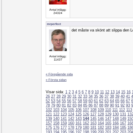
Antal inlägg:
24324
mrperfect
det måste va skönt att slippa den L
Antal inlägg:
11437
« Föregående sida
« Första sidan
Visar sida:
1
2
3
4
5
6
7
8
9
10
11
12
13
14
15
16
26
27
28
29
30
31
32
33
34
35
36
37
38
39
40
41
52
53
54
55
56
57
58
59
60
61
62
63
64
65
66
67
78
79
80
81
82
83
84
85
86
87
88
89
90
91
92
93
102
103
104
105
106
107
108
109
110
111
112
113
121
122
123
124
125
126
127
128
129
130
131
13
139
140
141
142
143
144
145
146
147
148
149
15
157
158
159
160
161
162
163
164
165
166
167
16
175
176
177
178
179
180
181
182
183
184
185
18
193
194
195
196
197
198
199
200
201
202
203
20