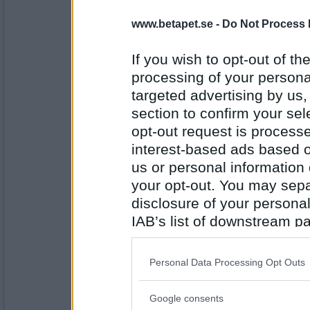
2035
www.betapet.se -
Do Not Process 
crooked rain
- Ej medlem längre
Åh skojar du lew, den är fantastisk!
den... ehm.
If you wish to opt-out of the
processing of your personal
targeted advertising by us
Antal inlägg:
6334
section to confirm your sel
opt-out request is proces
crooked rain
- Ej medlem längre
My favorite: när de lyfter upp disku
interest-based ads based o
Kitchenaidförespråkarna som ba "u
us or personal information d
världen stanna!!!" varpå Boschbrud
överkonsumerar ju!!!"
your opt-out. You may separ
disclosure of your personal
Antal inlägg:
6334
IAB’s list of downstream pa
also be disclosed by us to 
lewarcher
:) Framtidsdystopi blandat med kök
Downstream Participants
th
Personal Data Processing Opt Outs
genre.
third parties.
Google consents
Please note that this web
Antal inlägg: