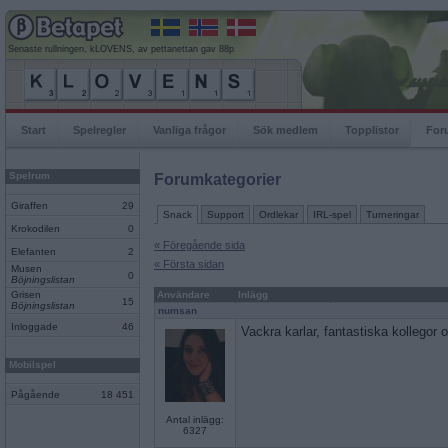
Senaste rullningen, kLOVENS, av pettanettan gav 88p
Start
Spelregler
Vanliga frågor
Sök medlem
Topplistor
For
Spelrum
Forumkategorier
Giraffen
29
Snack
Support
Ordlekar
IRL-spel
Turneringar
Krokodilen
0
« Föregående sida
Elefanten
2
« Första sidan
Musen
0
Böjningslistan
Grisen
Användare
Inlägg
15
Böjningslistan
numsan
Inloggade
46
Vackra karlar, fantastiska kollegor
Mobilspel
Pågående
18 451
Antal inlägg:
6327