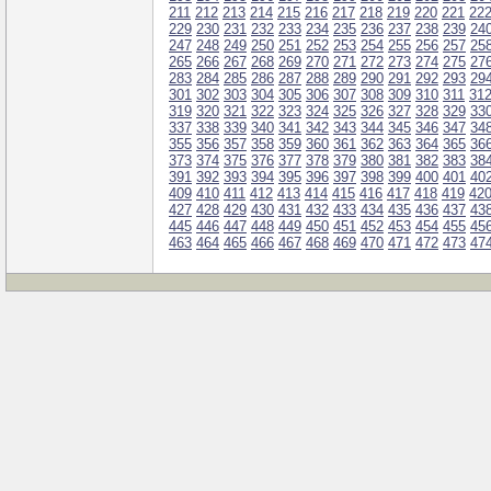
211
212
213
214
215
216
217
218
219
220
221
22
229
230
231
232
233
234
235
236
237
238
239
24
247
248
249
250
251
252
253
254
255
256
257
25
265
266
267
268
269
270
271
272
273
274
275
27
283
284
285
286
287
288
289
290
291
292
293
29
301
302
303
304
305
306
307
308
309
310
311
31
319
320
321
322
323
324
325
326
327
328
329
33
337
338
339
340
341
342
343
344
345
346
347
34
355
356
357
358
359
360
361
362
363
364
365
36
373
374
375
376
377
378
379
380
381
382
383
38
391
392
393
394
395
396
397
398
399
400
401
40
409
410
411
412
413
414
415
416
417
418
419
42
427
428
429
430
431
432
433
434
435
436
437
43
445
446
447
448
449
450
451
452
453
454
455
45
463
464
465
466
467
468
469
470
471
472
473
47