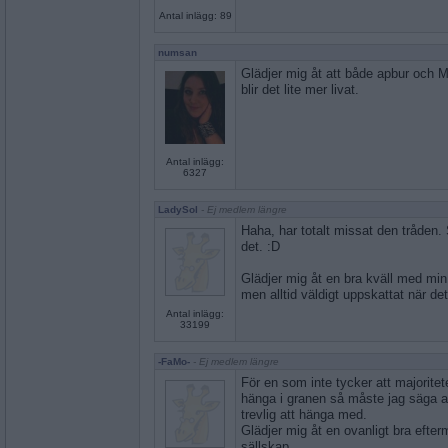
Antal inlägg: 89
numsan
Glädjer mig åt att både apbur och Må
blir det lite mer livat.
Antal inlägg:
6327
LadySol
- Ej medlem längre
Haha, har totalt missat den tråden.
det. :D
Glädjer mig åt en bra kväll med min 
men alltid väldigt uppskattat när det 
Antal inlägg:
33199
-FaMo-
- Ej medlem längre
För en som inte tycker att majoritete
hänga i granen så måste jag säga att
trevlig att hänga med.
Glädjer mig åt en ovanligt bra efter
sällskap.