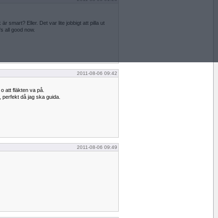
är smart? Eller. Det var lite jobbigt att pilla ut
s all good now.
2011-08-06 09:42
 o att fläkten va på.
 perfekt då jag ska guida.
2011-08-06 09:49