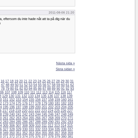
2011-08-06 21:20
 eftersom du inte hade nåt att ta på dig när du
)
Nästa sida »
Sista sidan »
16
17
18
19
20
21
22
23
24
25
26
27
28
29
30
31
47
48
49
50
51
52
53
54
55
56
57
58
59
60
61
62
78
79
80
81
82
83
84
85
86
87
88
89
90
91
92
93
06
107
108
109
110
111
112
113
114
115
116
117
8
129
130
131
132
133
134
135
136
137
138
139
0
151
152
153
154
155
156
157
158
159
160
161
2
173
174
175
176
177
178
179
180
181
182
183
4
195
196
197
198
199
200
201
202
203
204
205
6
217
218
219
220
221
222
223
224
225
226
227
8
239
240
241
242
243
244
245
246
247
248
249
0
261
262
263
264
265
266
267
268
269
270
271
2
283
284
285
286
287
288
289
290
291
292
293
4
305
306
307
308
309
310
311
312
313
314
315
6
327
328
329
330
331
332
333
334
335
336
337
8
349
350
351
352
353
354
355
356
357
358
359
0
371
372
373
374
375
376
377
378
379
380
381