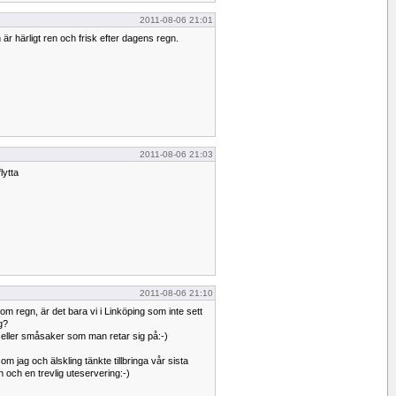
2011-08-06 21:01
är härligt ren och frisk efter dagens regn.
2011-08-06 21:03
lytta
2011-08-06 21:10
m regn, är det bara vi i Linköping som inte sett
g?
e eller småsaker som man retar sig på:-)
som jag och älskling tänkte tillbringa vår sista
 och en trevlig uteservering:-)