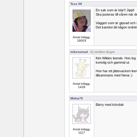
Tess 08
En sak som är klar!! Jippi!
Ska justeras till våren när 
Väggen som är gipsad och 
Det kanske bli någon ordn
Antal inlägg:
18003
mikenomad
- Ej medlem längre
Kim Wildes leende. Hon log a
konstig och gammal ut.
Hon har ett jättevackert lee
tillsammans med Nena :)
Antal inlägg:
1428
Midna79
Bärry med körsbär
Antal inlägg:
1117