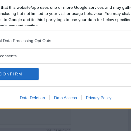
2011-08-05 21:35
Vill du bli
 that this website/app uses one or more Google services and may gath
medlem?
including but not limited to your visit or usage behaviour. You may click 
 to Google and its third-party tags to use your data for below specifi
Skapa nytt konto
ogle consent section.
l Data Processing Opt Outs
2011-08-05 21:36
consents
CONFIRM
2011-08-05 22:39
an musikvideon :)
Data Deletion
Data Access
Privacy Policy
2011-08-06 01:26