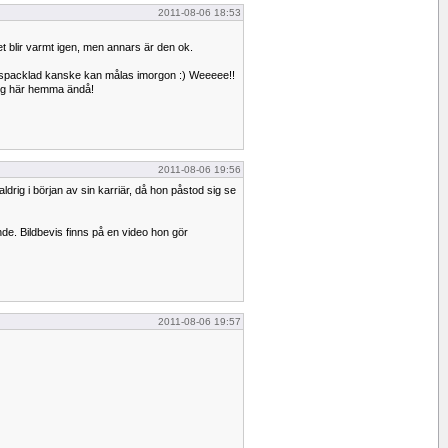
2011-08-06 18:53
det blir varmt igen, men annars är den ok.
spacklad kanske kan målas imorgon :) Weeeee!!
ing här hemma ändå!
2011-08-06 19:56
ldrig i början av sin karriär, då hon påstod sig se
nde. Bildbevis finns på en video hon gör
2011-08-06 19:57