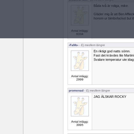
Båda två är roliga, mike.
Gläder mig åt att Ben Affleck 
honom ur bimbofacket but it'
Antal inlägg:
6334
-FaMo-
- Ej medlem längre
En riktigt god natts sömn.
Fast det krävdes lite Martini
Svalare temperatur ute idag,
Antal inlägg:
2999
promenad
- Ej medlem längre
JAG ÄLSKAR ROCKY
Antal inlägg:
3995