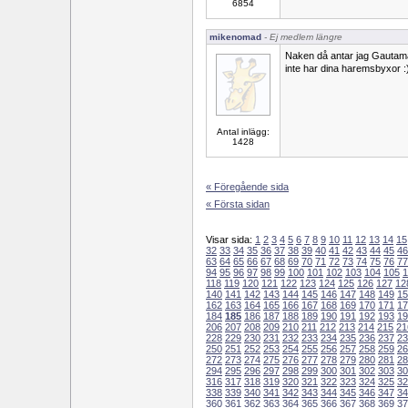
6854
mikenomad
- Ej medlem längre
Naken då antar jag Gautama,
inte har dina haremsbyxor :
Antal inlägg:
1428
« Föregående sida
« Första sidan
Visar sida:
1
2
3
4
5
6
7
8
9
10
11
12
13
14
15
32
33
34
35
36
37
38
39
40
41
42
43
44
45
46
63
64
65
66
67
68
69
70
71
72
73
74
75
76
77
94
95
96
97
98
99
100
101
102
103
104
105
1
118
119
120
121
122
123
124
125
126
127
12
140
141
142
143
144
145
146
147
148
149
15
162
163
164
165
166
167
168
169
170
171
17
184
185
186
187
188
189
190
191
192
193
19
206
207
208
209
210
211
212
213
214
215
21
228
229
230
231
232
233
234
235
236
237
23
250
251
252
253
254
255
256
257
258
259
26
272
273
274
275
276
277
278
279
280
281
28
294
295
296
297
298
299
300
301
302
303
30
316
317
318
319
320
321
322
323
324
325
32
338
339
340
341
342
343
344
345
346
347
34
360
361
362
363
364
365
366
367
368
369
37