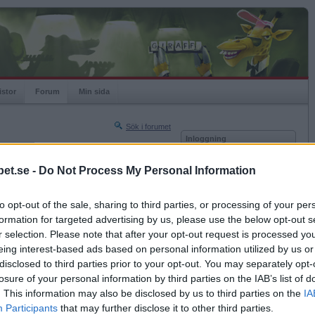
istor
Forum
Min sida
Sök i forumet
Inloggning
rneringar
Användare
et.se -
Do Not Process My Personal Information
Nästa sida »
Lösenord
Sista sidan »
to opt-out of the sale, sharing to third parties, or processing of your per
Kom ihåg mig
2011-08-05 20:38
formation for targeted advertising by us, please use the below opt-out s
Logga in
 =)
r selection. Please note that after your opt-out request is processed y
eing interest-based ads based on personal information utilized by us or
Glömt ditt lösenord?
Få ny aktiveringslänk
disclosed to third parties prior to your opt-out. You may separately opt-
losure of your personal information by third parties on the IAB’s list of
. This information may also be disclosed by us to third parties on the
IA
Betapet är gratis!
Participants
that may further disclose it to other third parties.