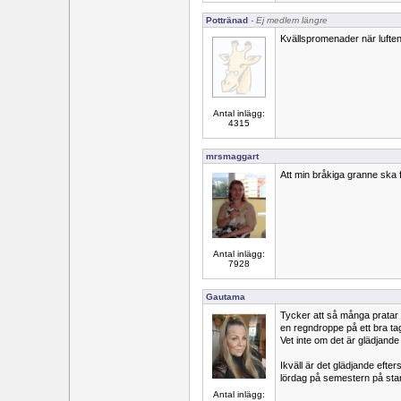
Pottränad
- Ej medlem längre
Kvällspromenader när luften 
Antal inlägg:
4315
mrsmaggart
Att min bråkiga granne ska f
Antal inlägg:
7928
Gautama
Tycker att så många pratar o
en regndroppe på ett bra ta
Vet inte om det är glädjand
Ikväll är det glädjande efter
lördag på semestern på stan
Antal inlägg: