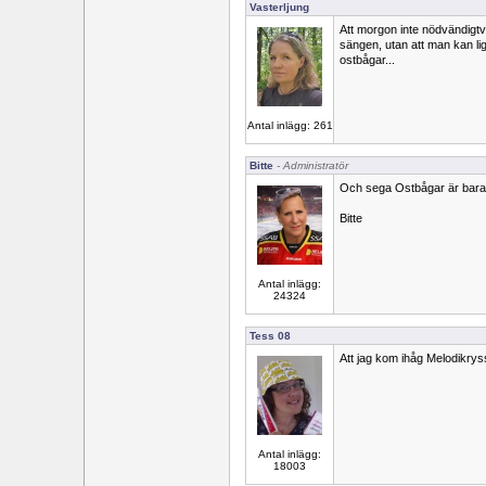
Vasterljung
Att morgon inte nödvändigtv
sängen, utan att man kan li
ostbågar...
Antal inlägg: 261
Bitte
- Administratör
Och sega Ostbågar är bara
Bitte
Antal inlägg:
24324
Tess 08
Att jag kom ihåg Melodikrys
Antal inlägg:
18003