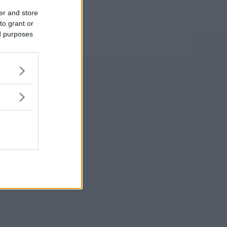
er and store
to grant or
ed purposes