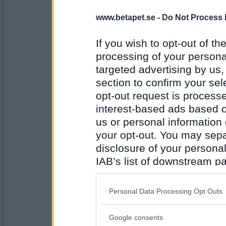
Bim1964
www.betapet.se -
Do Not Process 
Ett glas julmust och pepparkakor fö
vid datorn.
If you wish to opt-out of the
processing of your personal
Antal inlägg:
1854
targeted advertising by us
section to confirm your sel
mikenomad
- Ej medlem längre
opt-out request is proces
Kate Bush, ständigt denna Kate Bu
interest-based ads based o
us or personal information d
your opt-out. You may separ
Antal inlägg:
1428
disclosure of your personal
IAB’s list of downstream pa
SylviaPlath
- Ej medlem längre
Björn Ranelid ställer upp i Melodife
also be disclosed by us to 
Downstream Participants
th
Personal Data Processing Opt Outs
third parties.
Antal inlägg:
Google consents
31064
Please note that this web