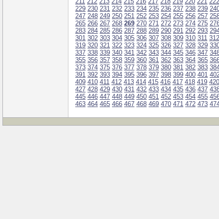
211
212
213
214
215
216
217
218
219
220
221
22
229
230
231
232
233
234
235
236
237
238
239
24
247
248
249
250
251
252
253
254
255
256
257
25
265
266
267
268
269
270
271
272
273
274
275
27
283
284
285
286
287
288
289
290
291
292
293
29
301
302
303
304
305
306
307
308
309
310
311
31
319
320
321
322
323
324
325
326
327
328
329
33
337
338
339
340
341
342
343
344
345
346
347
34
355
356
357
358
359
360
361
362
363
364
365
36
373
374
375
376
377
378
379
380
381
382
383
38
391
392
393
394
395
396
397
398
399
400
401
40
409
410
411
412
413
414
415
416
417
418
419
42
427
428
429
430
431
432
433
434
435
436
437
43
445
446
447
448
449
450
451
452
453
454
455
45
463
464
465
466
467
468
469
470
471
472
473
47