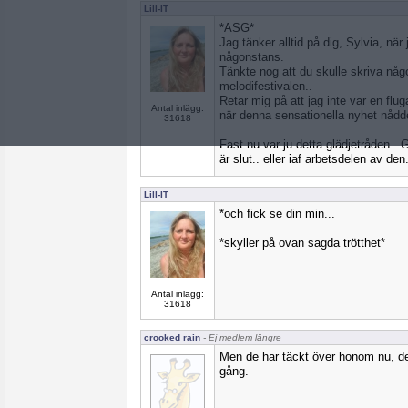
Lill-IT
*ASG*
Jag tänker alltid på dig, Sylvia, nä
någonstans.
Tänkte nog att du skulle skriva nå
melodifestivalen..
Retar mig på att jag inte var en fl
Antal inlägg:
när denna sensationella nyhet nådde
31618
Fast nu var ju detta glädjetråden.. 
är slut.. eller iaf arbetsdelen av den.
Lill-IT
*och fick se din min...
*skyller på ovan sagda trötthet*
Antal inlägg:
31618
crooked rain
- Ej medlem längre
Men de har täckt över honom nu, de
gång.