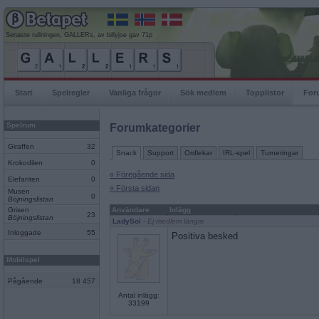
Senaste rullningen, GALLERs, av billyjoe gav 71p
Start
Spelregler
Vanliga frågor
Sök medlem
Topplistor
For
Spelrum
Forumkategorier
Giraffen
32
Snack
Support
Ordlekar
IRL-spel
Turneringar
Krokodilen
0
« Föregående sida
Elefanten
0
« Första sidan
Musen
0
Böjningslistan
Grisen
Användare
Inlägg
23
Böjningslistan
LadySol
- Ej medlem längre
Inloggade
55
Positiva besked
Mobilspel
Pågående
18 457
Antal inlägg:
33199