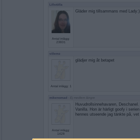
Lillstölla
Gläder mig tillsammans med Lady:)
Antal inlägg:
23831
villemz
glädjer mig åt betapet
Antal inlägg: 1
mikenomad
- Ej medlem längre
Huvudrollsinnehavaren, Deschanel.
Vanilla. Hon är härligt goofy i serie
hennes utseende jag tänkte på, vet 
Antal inlägg:
1428