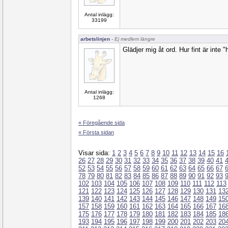
Antal inlägg:
33199
arbetslinjen
- Ej medlem längre
Glädjer mig åt ord. Hur fint är inte 
Antal inlägg:
1268
« Föregående sida
« Första sidan
Visar sida:
1
2
3
4
5
6
7
8
9
10
11
12
13
14
15
16
26
27
28
29
30
31
32
33
34
35
36
37
38
39
40
41
52
53
54
55
56
57
58
59
60
61
62
63
64
65
66
67
78
79
80
81
82
83
84
85
86
87
88
89
90
91
92
93
102
103
104
105
106
107
108
109
110
111
112
113
121
122
123
124
125
126
127
128
129
130
131
13
139
140
141
142
143
144
145
146
147
148
149
15
157
158
159
160
161
162
163
164
165
166
167
16
175
176
177
178
179
180
181
182
183
184
185
18
193
194
195
196
197
198
199
200
201
202
203
20