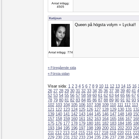
Antal inlägg:
4505
Katijoun
Queen på högsta volym = Lycka!!
Antal inlägg: 774
« Föregående sida
« Första sidan
Visar sida:
1
2
3
4
5
6
7
8
9
10
11
12
13
14
15
16
26
27
28
29
30
31
32
33
34
35
36
37
38
39
40
41
52
53
54
55
56
57
58
59
60
61
62
63
64
65
66
67
78
79
80
81
82
83
84
85
86
87
88
89
90
91
92
93
102
103
104
105
106
107
108
109
110
111
112
113
121
122
123
124
125
126
127
128
129
130
131
13
139
140
141
142
143
144
145
146
147
148
149
15
157
158
159
160
161
162
163
164
165
166
167
16
175
176
177
178
179
180
181
182
183
184
185
18
193
194
195
196
197
198
199
200
201
202
203
20
211
212
213
214
215
216
217
218
219
220
221
22
229
230
231
232
233
234
235
236
237
238
239
24