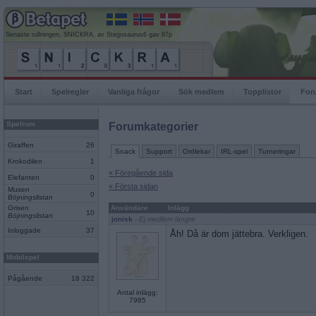
Senaste rullningen, SNICKRA, av Stegosaurus6 gav 87p
Start
Spelregler
Vanliga frågor
Sök medlem
Topplistor
For
Spelrum
Forumkategorier
Giraffen
26
Snack
Support
Ordlekar
IRL-spel
Turneringar
Krokodilen
1
« Föregående sida
Elefanten
0
« Första sidan
Musen
0
Böjningslistan
Grisen
Användare
Inlägg
10
Böjningslistan
jonisk
- Ej medlem längre
Inloggade
37
Åh! Då är dom jättebra. Verkligen.
Mobilspel
Pågående
18 322
Antal inlägg:
7985