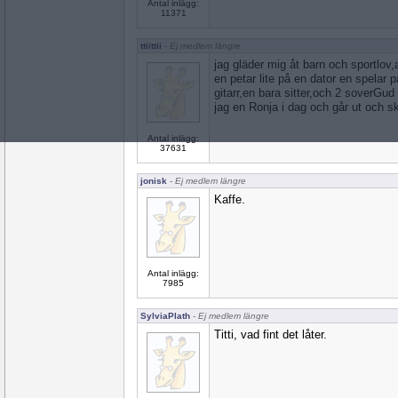
Antal inlägg:
11371
ttiittii
- Ej medlem längre
jag gläder mig åt barn och sportlov,a
en petar lite på en dator en spelar 
gitarr,en bara sitter,och 2 soverGud
jag en Ronja i dag och går ut och sk
Antal inlägg:
37631
jonisk
- Ej medlem längre
Kaffe.
Antal inlägg:
7985
SylviaPlath
- Ej medlem längre
Titti, vad fint det låter.