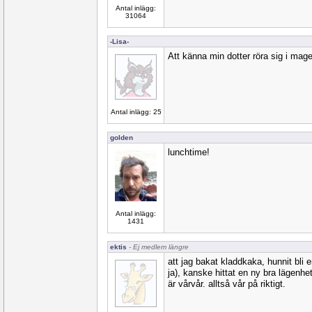
Antal inlägg:
31064
-Lisa-
Att känna min dotter röra sig i mag
Antal inlägg: 25
golden
lunchtime!
Antal inlägg:
1431
ektis
- Ej medlem längre
att jag bakat kladdkaka, hunnit bli 
ja), kanske hittat en ny bra lägenh
är vårvår. alltså vår på riktigt.