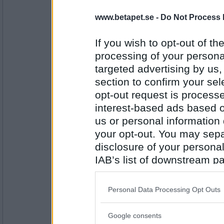
jonisk
- Ej medlem längre
www.betapet.se -
Do Not Process 
ektis har också ny fin bild :)
If you wish to opt-out of the
processing of your personal
Antal inlägg:
targeted advertising by us
7985
section to confirm your sel
ektis
- Ej medlem längre
opt-out request is proces
: ) tack null.
interest-based ads based o
us or personal information d
your opt-out. You may separ
Antal inlägg:
4505
disclosure of your personal
IAB’s list of downstream pa
bobo flux
also be disclosed by us to 
Mitt nya ideella uppdrag. Det är en r
själsbalsam.
Downstream Participants
th
Personal Data Processing Opt Outs
Dessutom kommer jag eventuellt att 
third parties.
mina studier nu under våren. Som
(grattis till jobbet, btw :) så är det 
Google consents
Antal inlägg:
Please note that this web
11371