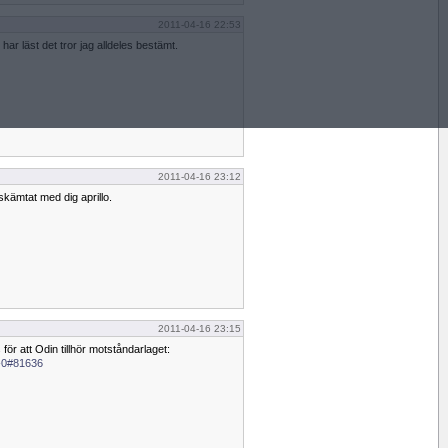
2011-04-16 22:53
 har läst det tror jag alldeles bestämt.
2011-04-16 23:12
skämtat med dig aprillo.
2011-04-16 23:15
 för att Odin tillhör motståndarlaget:
 -0#81636