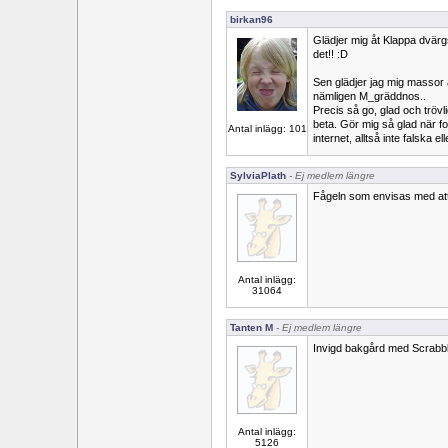
birkan96
Glädjer mig åt Klappa dvärg
det!! :D
Sen glädjer jag mig massor 
nämligen M_gräddnos..
Precis så go, glad och trövli
beta. Gör mig så glad när fol
Antal inlägg: 101
internet, alltså inte falska 
SylviaPlath
- Ej medlem längre
Fågeln som envisas med att 
Antal inlägg:
31064
Tanten M
- Ej medlem längre
Invigd bakgård med Scrabble
Antal inlägg:
5126