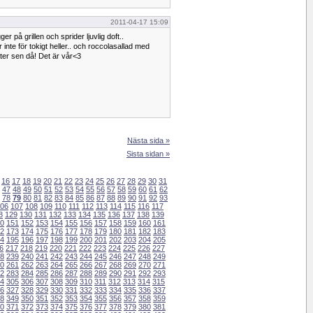
2011-04-17 15:09
ger på grillen och sprider ljuvlig doft..
 inte för tokigt heller.. och roccolasallad med
ter sen då! Det är vår<3
Nästa sida »
Sista sidan »
16
17
18
19
20
21
22
23
24
25
26
27
28
29
30
31
47
48
49
50
51
52
53
54
55
56
57
58
59
60
61
62
78
79
80
81
82
83
84
85
86
87
88
89
90
91
92
93
06
107
108
109
110
111
112
113
114
115
116
117
8
129
130
131
132
133
134
135
136
137
138
139
0
151
152
153
154
155
156
157
158
159
160
161
2
173
174
175
176
177
178
179
180
181
182
183
4
195
196
197
198
199
200
201
202
203
204
205
6
217
218
219
220
221
222
223
224
225
226
227
8
239
240
241
242
243
244
245
246
247
248
249
0
261
262
263
264
265
266
267
268
269
270
271
2
283
284
285
286
287
288
289
290
291
292
293
4
305
306
307
308
309
310
311
312
313
314
315
6
327
328
329
330
331
332
333
334
335
336
337
8
349
350
351
352
353
354
355
356
357
358
359
0
371
372
373
374
375
376
377
378
379
380
381