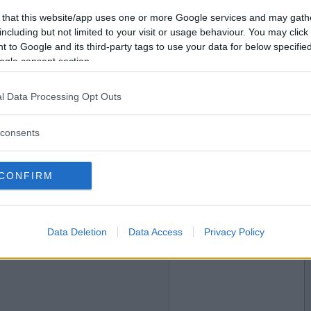
2011-04-16 22:39
Vill du bli
 that this website/app uses one or more Google services and may gath
medlem?
including but not limited to your visit or usage behaviour. You may click 
 to Google and its third-party tags to use your data for below specifi
Skapa nytt konto
ogle consent section.
l Data Processing Opt Outs
2011-04-16 22:45
?
consents
CONFIRM
2011-04-16 22:47
Data Deletion
Data Access
Privacy Policy