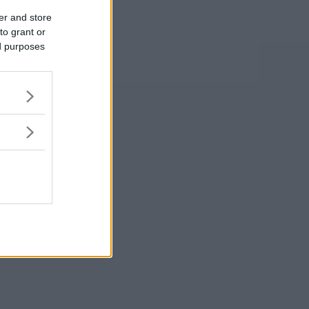
er and store
to grant or
ed purposes