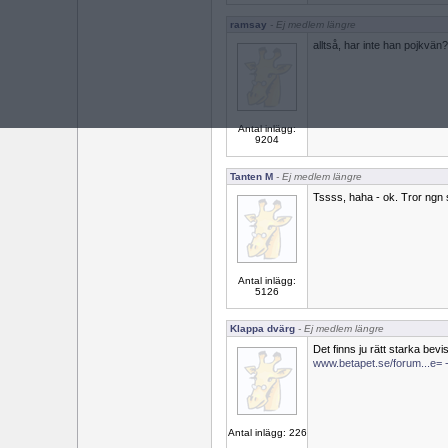
ramsay
- Ej medlem längre
alltså, har inte han pojkvän?
Antal inlägg:
9204
Tanten M
- Ej medlem längre
Tssss, haha - ok. Tror ngn 
Antal inlägg:
5126
Klappa dvärg
- Ej medlem längre
Det finns ju rätt starka bevis
www.betapet.se/forum...e=
Antal inlägg: 226