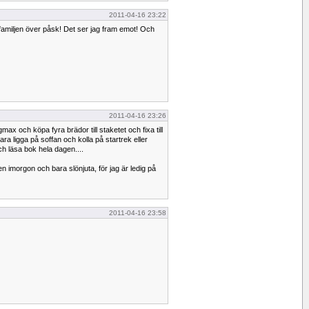
2011-04-16 23:22
familjen över påsk! Det ser jag fram emot! Och
2011-04-16 23:26
max och köpa fyra brädor till staketet och fixa till
bara ligga på soffan och kolla på startrek eller
och läsa bok hela dagen....
n imorgon och bara slönjuta, för jag är ledig på
2011-04-16 23:58