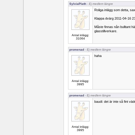
SylviaPlath
- Ej medlem längre
Roliga inlägg som detta, saxa
Klappa dvärg 2011-04-16 2
Måste finnas nån bulltant h
glasstillverkare.
Antal inlägg:
31064
promenad
- Ej medlem längre
haha
Antal inlägg:
3995
promenad
- Ej medlem längre
baudi: det är inte så fint vä
Antal inlägg:
3995