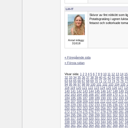
Lill-IT
Skivor av fint nötkött som lig
Potatisgratäng i ugnen luktar
fetaost och soltorkade toma
Antal inlägg:
31618
« Föregående sida
« Första sidan
Visar sida:
1
2
3
4
5
6
7
8
9
10
11
12
13
14
15
32
33
34
35
36
37
38
39
40
41
42
43
44
45
46
63
64
65
66
67
68
69
70
71
72
73
74
75
76
77
94
95
96
97
98
99
100
101
102
103
104
105
1
118
119
120
121
122
123
124
125
126
127
12
140
141
142
143
144
145
146
147
148
149
15
162
163
164
165
166
167
168
169
170
171
17
184
185
186
187
188
189
190
191
192
193
19
206
207
208
209
210
211
212
213
214
215
21
228
229
230
231
232
233
234
235
236
237
23
250
251
252
253
254
255
256
257
258
259
26
272
273
274
275
276
277
278
279
280
281
28
294
295
296
297
298
299
300
301
302
303
30
316
317
318
319
320
321
322
323
324
325
32
338
339
340
341
342
343
344
345
346
347
34
360
361
362
363
364
365
366
367
368
369
37