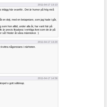
2011-04-17 13:13
s inlägg här ovanför.. Det är humor på hög nivå
åt en dejt, med en betapetare, som jag hade i går,
g som hon alltid, under alla år, har varit här på
k är precis likadana i verkliga livet som de är på
eller så! Heder åt såna människor. :)
2011-04-17 13:20
kvittra någonstans i närheten.
2011-04-17 14:58
spel o gott sällskap.