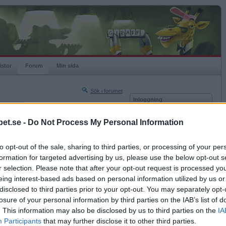
istor
Forum
Min sida
Sök i forumet
Inloggning
rneringar
Användare
et.se -
Do Not Process My Personal Information
Nästa sida »
Lösenord
Sista sidan »
to opt-out of the sale, sharing to third parties, or processing of your per
Kom ihåg mig
2011-04-16 21:59
formation for targeted advertising by us, please use the below opt-out s
Logga in
ommer att ha många sköna stunder i
r selection. Please note that after your opt-out request is processed y
eing interest-based ads based on personal information utilized by us or
Glömt ditt lösenord?
Få ny aktiveringslänk
disclosed to third parties prior to your opt-out. You may separately opt-
losure of your personal information by third parties on the IAB’s list of
. This information may also be disclosed by us to third parties on the
IA
Betapet är gratis!
Participants
that may further disclose it to other third parties.