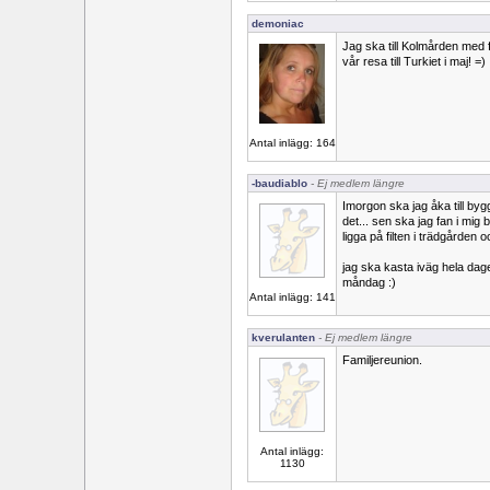
demoniac
Jag ska till Kolmården med 
vår resa till Turkiet i maj! =)
Antal inlägg: 164
-baudiablo
- Ej medlem längre
Imorgon ska jag åka till bygg
det... sen ska jag fan i mig 
ligga på filten i trädgården 
jag ska kasta iväg hela dage
måndag :)
Antal inlägg: 141
kverulanten
- Ej medlem längre
Familjereunion.
Antal inlägg:
1130