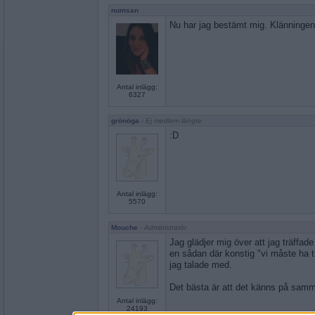
numsan
Nu har jag bestämt mig. Klänningen 
Antal inlägg:
6327
grönöga
- Ej medlem längre
:D
Antal inlägg:
5570
Mouche
- Administratör
Jag glädjer mig över att jag träffad
en sådan där konstig "vi måste ha tr
jag talade med.
Det bästa är att det känns på samm
Antal inlägg:
24193