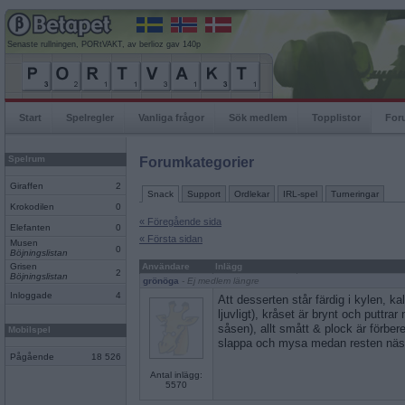
Senaste rullningen, PORtVAKT, av berlioz gav 140p
Start
Spelregler
Vanliga frågor
Sök medlem
Topplistor
For
Spelrum
Forumkategorier
Giraffen
2
Snack
Support
Ordlekar
IRL-spel
Turneringar
Krokodilen
0
« Föregående sida
Elefanten
0
« Första sidan
Musen
0
Böjningslistan
Grisen
Användare
Inlägg
2
Böjningslistan
grönöga
- Ej medlem längre
Inloggade
4
Att desserten står färdig i kylen, ka
ljuvligt), kråset är brynt och puttrar 
såsen), allt smått & plock är förber
Mobilspel
slappa och mysa medan resten nästint
Pågående
18 526
Antal inlägg:
5570