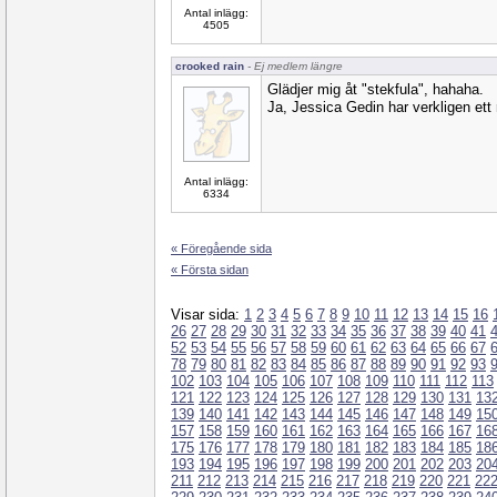
Antal inlägg:
4505
crooked rain
- Ej medlem längre
Glädjer mig åt "stekfula", hahaha.
Ja, Jessica Gedin har verkligen ett 
Antal inlägg:
6334
« Föregående sida
« Första sidan
Visar sida:
1
2
3
4
5
6
7
8
9
10
11
12
13
14
15
16
26
27
28
29
30
31
32
33
34
35
36
37
38
39
40
41
52
53
54
55
56
57
58
59
60
61
62
63
64
65
66
67
78
79
80
81
82
83
84
85
86
87
88
89
90
91
92
93
102
103
104
105
106
107
108
109
110
111
112
113
121
122
123
124
125
126
127
128
129
130
131
13
139
140
141
142
143
144
145
146
147
148
149
15
157
158
159
160
161
162
163
164
165
166
167
16
175
176
177
178
179
180
181
182
183
184
185
18
193
194
195
196
197
198
199
200
201
202
203
20
211
212
213
214
215
216
217
218
219
220
221
22