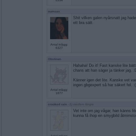
6334
numsan
Shit vilken galen nyårsnatt jag had
ett bra sätt.
Antal inlägg:
6327
Obstinat-
Hahaha! Do it! Fast kanske lite bät
chans att han säger ja tänker jag. 
Känner igen det lite. Kanske vet var
ingen gbgexpert så har säkert fel. :(
Antal inlägg:
1877
crooked rain
- Ej medlem längre
Vet inte om jag vågar, han känns li
kunna få ihop en smygbild åtminst
Antal inlägg: