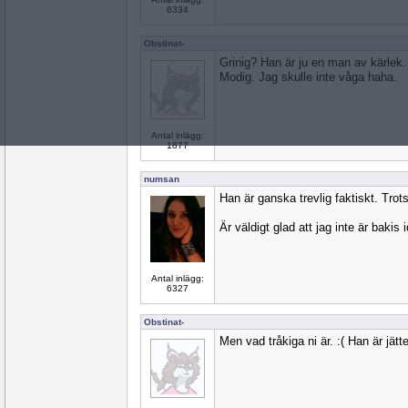
6334
Obstinat-
Grinig? Han är ju en man av kärlek.
Modig. Jag skulle inte våga haha.
Antal inlägg:
1877
numsan
Han är ganska trevlig faktiskt. Trot
Är väldigt glad att jag inte är bakis 
Antal inlägg:
6327
Obstinat-
Men vad tråkiga ni är. :( Han är jätte