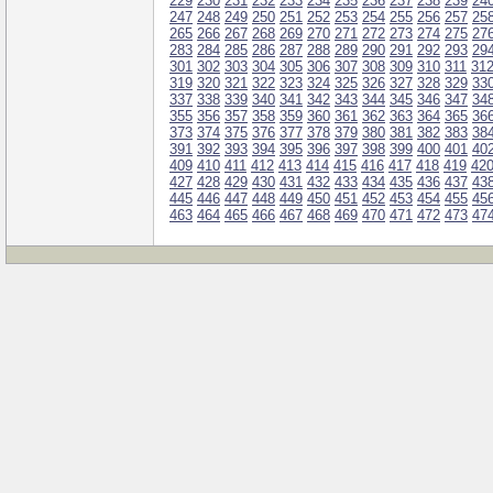
229
230
231
232
233
234
235
236
237
238
239
24
247
248
249
250
251
252
253
254
255
256
257
25
265
266
267
268
269
270
271
272
273
274
275
27
283
284
285
286
287
288
289
290
291
292
293
29
301
302
303
304
305
306
307
308
309
310
311
31
319
320
321
322
323
324
325
326
327
328
329
33
337
338
339
340
341
342
343
344
345
346
347
34
355
356
357
358
359
360
361
362
363
364
365
36
373
374
375
376
377
378
379
380
381
382
383
38
391
392
393
394
395
396
397
398
399
400
401
40
409
410
411
412
413
414
415
416
417
418
419
42
427
428
429
430
431
432
433
434
435
436
437
43
445
446
447
448
449
450
451
452
453
454
455
45
463
464
465
466
467
468
469
470
471
472
473
47