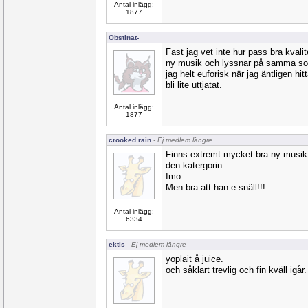
Antal inlägg:
1877
Obstinat-
Fast jag vet inte hur pass bra kvalit
ny musik och lyssnar på samma som j
jag helt euforisk när jag äntligen hit
bli lite uttjatat.
Antal inlägg:
1877
crooked rain
- Ej medlem längre
Finns extremt mycket bra ny musik.
den katergorin.
Imo.
Men bra att han e snäll!!!
Antal inlägg:
6334
ektis
- Ej medlem längre
yoplait å juice.
och såklart trevlig och fin kväll igår.