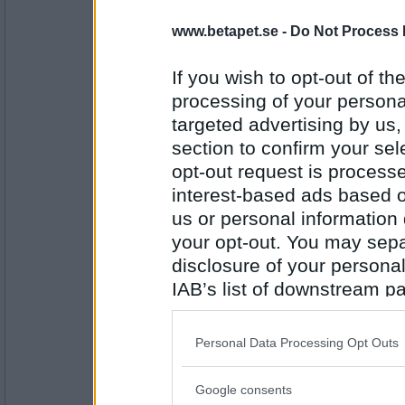
Obstinat-
www.betapet.se -
Do Not Process 
crooked rain: Flaashigt. :) Gillar n
punkfeelings kommer tillbaka. Emot
en skön känsla.
If you wish to opt-out of the
(FFs stavningskontroll vill ändra em
processing of your personal
omg.)
Antal inlägg:
targeted advertising by us
1877
section to confirm your sel
crooked rain
- Ej medlem längre
opt-out request is proces
Äh men han är väl inte punkig? Väd
interest-based ads based o
Glädjer mig åt inte bakis trots xtrmt 
us or personal information d
varje nyårsdag, gud gillar mig.
your opt-out. You may separ
Antal inlägg:
disclosure of your personal
6334
IAB’s list of downstream pa
crooked rain
- Ej medlem längre
also be disclosed by us to 
Med risk för att låta som Mona S
snygg Bruce var i sina yngre dagar.
Downstream Participants
th
Personal Data Processing Opt Outs
third parties.
Google consents
Antal inlägg:
Please note that this web
6334