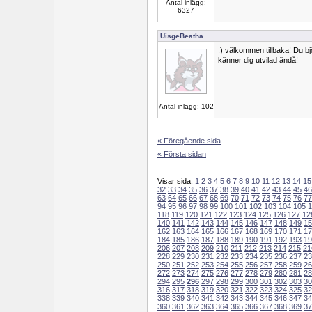
Antal inlägg:
6327
UisgeBeatha
:) välkommen tillbaka! Du b
känner dig utvilad ändå!
Antal inlägg: 102
« Föregående sida
« Första sidan
Visar sida:
1
2
3
4
5
6
7
8
9
10
11
12
13
14
15
32
33
34
35
36
37
38
39
40
41
42
43
44
45
46
63
64
65
66
67
68
69
70
71
72
73
74
75
76
77
94
95
96
97
98
99
100
101
102
103
104
105
1
118
119
120
121
122
123
124
125
126
127
12
140
141
142
143
144
145
146
147
148
149
15
162
163
164
165
166
167
168
169
170
171
17
184
185
186
187
188
189
190
191
192
193
19
206
207
208
209
210
211
212
213
214
215
21
228
229
230
231
232
233
234
235
236
237
23
250
251
252
253
254
255
256
257
258
259
26
272
273
274
275
276
277
278
279
280
281
28
294
295
296
297
298
299
300
301
302
303
30
316
317
318
319
320
321
322
323
324
325
32
338
339
340
341
342
343
344
345
346
347
34
360
361
362
363
364
365
366
367
368
369
37