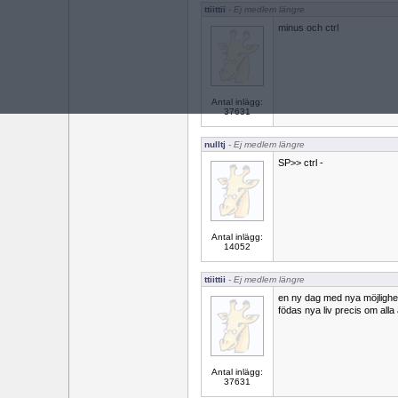
ttiittii
- Ej medlem längre
minus och ctrl
Antal inlägg:
37631
nulltj
- Ej medlem längre
SP>> ctrl -
Antal inlägg:
14052
ttiittii
- Ej medlem längre
en ny dag med nya möjlighe
födas nya liv precis om alla 
Antal inlägg:
37631