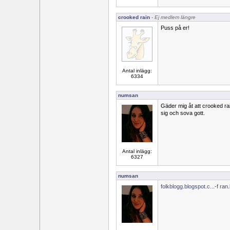
crooked rain
- Ej medlem längre
Puss på er!
Antal inlägg:
6334
numsan
Gäder mig åt att crooked ra
sig och sova gott.
Antal inlägg:
6327
numsan
folkblogg.blogspot.c...-f ran