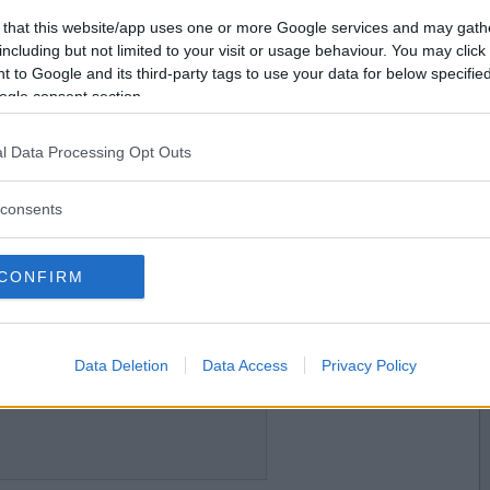
2011-12-05 00:06
Vill du bli
 that this website/app uses one or more Google services and may gath
medlem?
 det var ett vettigt nyanserat inlägg.
including but not limited to your visit or usage behaviour. You may click 
 to Google and its third-party tags to use your data for below specifi
Skapa nytt konto
ogle consent section.
l Data Processing Opt Outs
2011-12-05 00:08
a texten på skärmen, hur förminskar jag?
consents
CONFIRM
2011-12-05 00:11
Data Deletion
Data Access
Privacy Policy
är så iPad-skadad att jag inte minns.