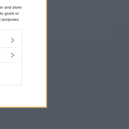
er and store
to grant or
ed purposes