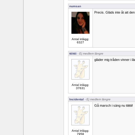
numsan
Precis. Gläds inte åt att den
Antal inlägg:
6327
ttiittii
- Ej medlem längre
gläder mig tråden vinner i l
Antal inlägg:
37631
Incidental
- Ej medlem längre
Gå marsch i säng nu ttiittii!
Antal inlägg:
7958