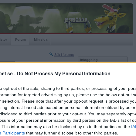
istor
Forum
Min sida
Sök i forumet
Inloggning
rneringar
Användare
et.se -
Do Not Process My Personal Information
Nästa sida »
Lösenord
Sista sidan »
to opt-out of the sale, sharing to third parties, or processing of your per
Kom ihåg mig
2011-12-05 00:04
formation for targeted advertising by us, please use the below opt-out s
Logga in
r selection. Please note that after your opt-out request is processed y
t?
eing interest-based ads based on personal information utilized by us or
Glömt ditt lösenord?
Få ny aktiveringslänk
disclosed to third parties prior to your opt-out. You may separately opt-
losure of your personal information by third parties on the IAB’s list of
. This information may also be disclosed by us to third parties on the
IA
Betapet är gratis!
Participants
that may further disclose it to other third parties.