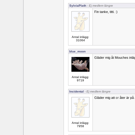
SylviaPlath
- Ej medlem längre
Fin tanke, titti. :)
Antal inlägg:
31064
blue_moon
Gläder mig åt Mouches inläg
Antal inlägg:
9719
Incidental
- Ej medlem längre
Gläder mig att cr åter är på
Antal inlägg:
7958