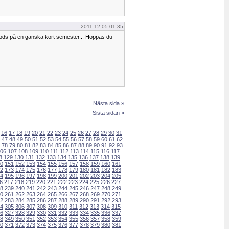
2011-12-05 01:35
jöds på en ganska kort semester... Hoppas du
Nästa sida »
Sista sidan »
16
17
18
19
20
21
22
23
24
25
26
27
28
29
30
31
47
48
49
50
51
52
53
54
55
56
57
58
59
60
61
62
78
79
80
81
82
83
84
85
86
87
88
89
90
91
92
93
06
107
108
109
110
111
112
113
114
115
116
117
8
129
130
131
132
133
134
135
136
137
138
139
0
151
152
153
154
155
156
157
158
159
160
161
2
173
174
175
176
177
178
179
180
181
182
183
4
195
196
197
198
199
200
201
202
203
204
205
6
217
218
219
220
221
222
223
224
225
226
227
8
239
240
241
242
243
244
245
246
247
248
249
0
261
262
263
264
265
266
267
268
269
270
271
2
283
284
285
286
287
288
289
290
291
292
293
4
305
306
307
308
309
310
311
312
313
314
315
6
327
328
329
330
331
332
333
334
335
336
337
8
349
350
351
352
353
354
355
356
357
358
359
0
371
372
373
374
375
376
377
378
379
380
381