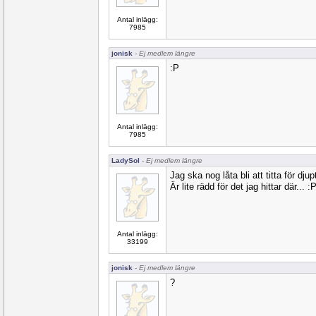
Antal inlägg:
7985
jonisk
- Ej medlem längre
:P
Antal inlägg:
7985
LadySol
- Ej medlem längre
Jag ska nog låta bli att titta för dju
Är lite rädd för det jag hittar där... :
Antal inlägg:
33199
jonisk
- Ej medlem längre
?