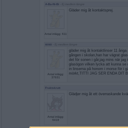
A-Ba-Ni-Bi
- Ej medlem längre
Gläder mig åt kontaktsprej.
Antal inlägg: 611
ttiittii
- Ej medlem längre
gläder mig åt kontaktlinser 11 åriga
gången i skolan,han har vägrat glas
det för sonen i går,jag mins när jag 
glasögon vilken lycka att kunna se ri
in linserna på honom i morse för i g
mörkt,TITTI JAG SER ENDA DIT 
Antal inlägg:
37631
Fruktskrutt
Glädjer mig åt ett överraskande kvä
Antal inlägg:
6418