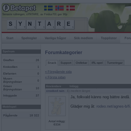
Senaste rullningen, sYNTARE, av Findus701 gav 90p
Start
Spelregler
Vanliga frågor
Sök medlem
Topplistor
For
Spelrum
Forumkategorier
Giraffen
26
Snack
Support
Ordlekar
IRL-spel
Turneringar
Krokodilen
1
« Föregående sida
Elefanten
0
« Första sidan
Musen
0
Böjningslistan
Grisen
Användare
Inlägg
10
Böjningslistan
crooked rain
- Ej medlem längre
Inloggade
37
Ja, folkvald känns nog bättre ändå.
Glädjer mig åt:
rodeo.net/agnes-b/fi
Mobilspel
Pågående
18 322
Antal inlägg:
6334