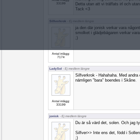
33199
Detta utan att vi träffats irl och utan
Tack <3
Silfverkrok
- Ej medlem längre
ja den där jonisk verkar vara någont
smolket i glädjebägaren verkar vara 
;)
Antal inlägg:
7174
LadySol
- Ej medlem längre
Silfverkrok - Hahahaha. Med andra o
nämligen "bara" boendes i Skåne.
Antal inlägg:
33199
jonisk
- Ej medlem längre
Du är så värd det, solen. Och jag ty
Silfver>> Inte ens det, född i Soll
;)