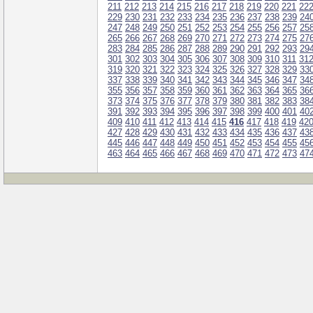
211
212
213
214
215
216
217
218
219
220
221
22
229
230
231
232
233
234
235
236
237
238
239
24
247
248
249
250
251
252
253
254
255
256
257
25
265
266
267
268
269
270
271
272
273
274
275
27
283
284
285
286
287
288
289
290
291
292
293
29
301
302
303
304
305
306
307
308
309
310
311
31
319
320
321
322
323
324
325
326
327
328
329
33
337
338
339
340
341
342
343
344
345
346
347
34
355
356
357
358
359
360
361
362
363
364
365
36
373
374
375
376
377
378
379
380
381
382
383
38
391
392
393
394
395
396
397
398
399
400
401
40
409
410
411
412
413
414
415
416
417
418
419
42
427
428
429
430
431
432
433
434
435
436
437
43
445
446
447
448
449
450
451
452
453
454
455
45
463
464
465
466
467
468
469
470
471
472
473
47