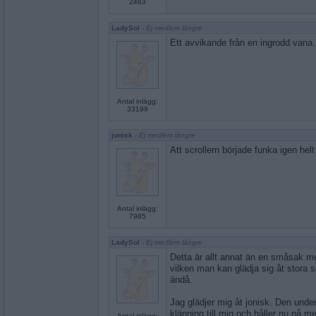
2463
LadySol
- Ej medlem längre
Ett avvikande från en ingrodd vana.
Antal inlägg:
33199
jonisk
- Ej medlem längre
Att scrollern började funka igen helt 
Antal inlägg:
7985
LadySol
- Ej medlem längre
Detta är allt annat än en småsak men
vilken man kan glädja sig åt stora s
ändå.
Jag glädjer mig åt jonisk. Den unde
klänning till mig och håller nu på m
Antal inlägg: