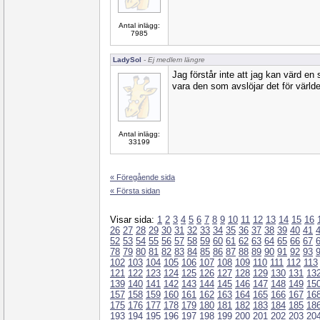
Antal inlägg:
7985
LadySol
- Ej medlem längre
Jag förstår inte att jag kan värd e
vara den som avslöjar det för världen
Antal inlägg:
33199
« Föregående sida
« Första sidan
Visar sida:
1
2
3
4
5
6
7
8
9
10
11
12
13
14
15
16
26
27
28
29
30
31
32
33
34
35
36
37
38
39
40
41
52
53
54
55
56
57
58
59
60
61
62
63
64
65
66
67
78
79
80
81
82
83
84
85
86
87
88
89
90
91
92
93
102
103
104
105
106
107
108
109
110
111
112
113
121
122
123
124
125
126
127
128
129
130
131
13
139
140
141
142
143
144
145
146
147
148
149
15
157
158
159
160
161
162
163
164
165
166
167
16
175
176
177
178
179
180
181
182
183
184
185
18
193
194
195
196
197
198
199
200
201
202
203
20