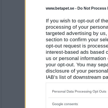
Björn K-hamn
I måndags började byggarna riva tak
www.betapet.se -
Do Not Process 
in några takfönster. Nu är jag på en 
och känner lite ångest över att int
men också spänning över hur det s
If you wish to opt-out of the
processing of your personal
Gläder mig enormt över att snart ku
Antal inlägg:
över strandängarna från sovrummet 
1136
targeted advertising by us
mig vaggas till sömns i Karlavagne
section to confirm your sel
Ruckzuck
opt-out request is proces
Att det snart är varmt igen.
interest-based ads based o
us or personal information d
your opt-out. You may separ
Antal inlägg:
disclosure of your personal
34614
IAB’s list of downstream pa
lillafrjonso
also be disclosed by us to 
Gläder mig åt att jag har de mest
Downstream Participants
th
finns, en mammas största gåva <3
Personal Data Processing Opt Outs
third parties.
Google consents
Please note that this web
Antal inlägg: 322