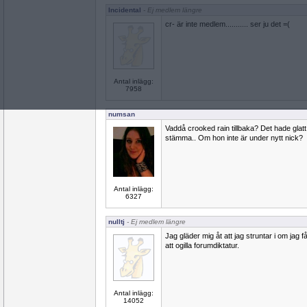
Incidental
- Ej medlem längre
cr- är inte medlem........... ser ju det =(
Antal inlägg:
7958
numsan
Vaddå crooked rain tillbaka? Det hade glat
stämma.. Om hon inte är under nytt nick?
Antal inlägg:
6327
nulltj
- Ej medlem längre
Jag gläder mig åt att jag struntar i om jag
att ogilla forumdiktatur.
Antal inlägg:
14052