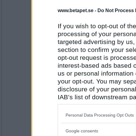
kafountine
- Spelvärd/Forumvärd
Adventsfika med pepparkakor, te och en o
www.betapet.se -
Do Not Process 
If you wish to opt-out of the
processing of your personal
Antal inlägg:
5809
targeted advertising by us
section to confirm your sel
golden
bra musik.. tillexempel fin julmusik och an
opt-out request is proces
interest-based ads based o
us or personal information d
your opt-out. You may separ
Antal inlägg:
1431
disclosure of your personal
IAB’s list of downstream pa
Wowgli
- Ej medlem längre
Punktmarkerade sandkorn.
also be disclosed by us to 
Downstream Participants
th
Personal Data Processing Opt Outs
third parties.
Antal inlägg: 615
Google consents
Please note that this web