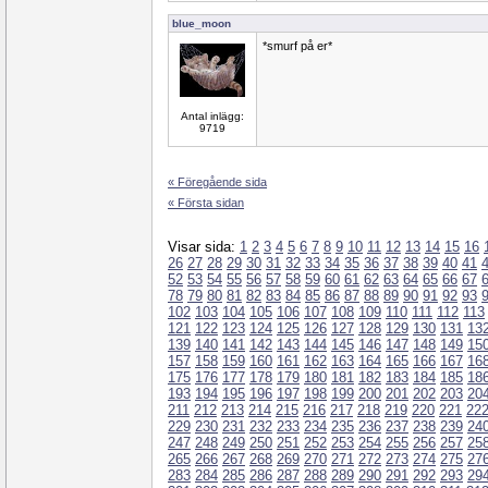
blue_moon
*smurf på er*
Antal inlägg:
9719
« Föregående sida
« Första sidan
Visar sida:
1
2
3
4
5
6
7
8
9
10
11
12
13
14
15
16
26
27
28
29
30
31
32
33
34
35
36
37
38
39
40
41
52
53
54
55
56
57
58
59
60
61
62
63
64
65
66
67
78
79
80
81
82
83
84
85
86
87
88
89
90
91
92
93
102
103
104
105
106
107
108
109
110
111
112
113
121
122
123
124
125
126
127
128
129
130
131
13
139
140
141
142
143
144
145
146
147
148
149
15
157
158
159
160
161
162
163
164
165
166
167
16
175
176
177
178
179
180
181
182
183
184
185
18
193
194
195
196
197
198
199
200
201
202
203
20
211
212
213
214
215
216
217
218
219
220
221
22
229
230
231
232
233
234
235
236
237
238
239
24
247
248
249
250
251
252
253
254
255
256
257
25
265
266
267
268
269
270
271
272
273
274
275
27
283
284
285
286
287
288
289
290
291
292
293
29