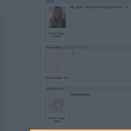
Lill-IT
Åh, igen!.. Det är ju en sån jag vill ha.. <3
Antal inlägg:
31620
Robandage
- Ej medlem längre
:-)
Antal inlägg: 847
-Delika-tess
Smörgåstårta!
Antal inlägg:
1968