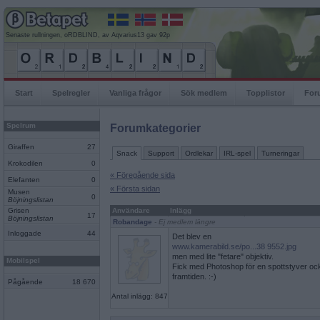
Senaste rullningen, oRDBLIND, av Aqvarius13 gav 92p
Start
Spelregler
Vanliga frågor
Sök medlem
Topplistor
For
Spelrum
Forumkategorier
Giraffen
27
Snack
Support
Ordlekar
IRL-spel
Turneringar
Krokodilen
0
« Föregående sida
Elefanten
0
« Första sidan
Musen
0
Böjningslistan
Grisen
Användare
Inlägg
17
Böjningslistan
Robandage
- Ej medlem längre
Inloggade
44
Det blev en
www.kamerabild.se/po...38 9552.jpg
men med lite "fetare" objektiv.
Mobilspel
Fick med Photoshop för en spottstyver ock
framtiden. :-)
Pågående
18 670
Antal inlägg: 847