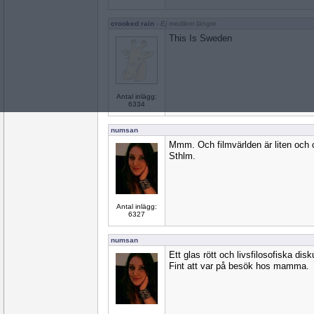
crooked rain
- Ej medlem längre
This Is Sweden
Antal inlägg:
6334
numsan
Mmm. Och filmvärlden är liten och 
Sthlm.
Antal inlägg:
6327
numsan
Ett glas rött och livsfilosofiska di
Fint att var på besök hos mamma.