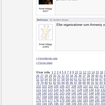
Antal inlägg:
6327
Delicious
- Ej medlem längre
Eller organisationer som Amnesty 
Antal inlägg:
11661
« Föregående sida
« Första sidan
Visar sida:
1
2
3
4
5
6
7
8
9
10
11
12
13
14
15
16
26
27
28
29
30
31
32
33
34
35
36
37
38
39
40
41
52
53
54
55
56
57
58
59
60
61
62
63
64
65
66
67
78
79
80
81
82
83
84
85
86
87
88
89
90
91
92
93
102
103
104
105
106
107
108
109
110
111
112
113
121
122
123
124
125
126
127
128
129
130
131
13
139
140
141
142
143
144
145
146
147
148
149
15
157
158
159
160
161
162
163
164
165
166
167
16
175
176
177
178
179
180
181
182
183
184
185
18
193
194
195
196
197
198
199
200
201
202
203
20