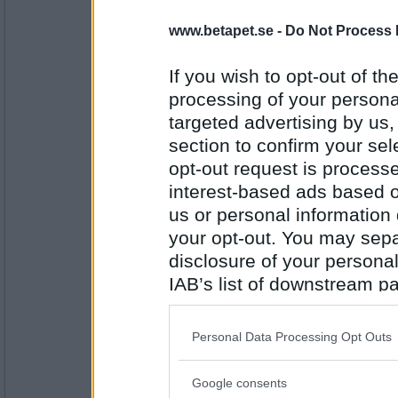
Delicious
- Ej medlem längre
Kul att hon kan överraska med en ve
www.betapet.se -
Do Not Process 
If you wish to opt-out of the
processing of your personal
Antal inlägg:
11661
targeted advertising by us
SylviaPlath
- Ej medlem längre
section to confirm your sel
Guldbaggevinst i min absoluta närh
opt-out request is proces
interest-based ads based o
us or personal information d
Antal inlägg:
your opt-out. You may separ
31064
disclosure of your personal
crooked rain
- Ej medlem längre
IAB’s list of downstream pa
Ruben ellerrrrrr?
also be disclosed by us to 
Downstream Participants
th
Personal Data Processing Opt Outs
third parties.
Antal inlägg:
6334
Google consents
Please note that this web