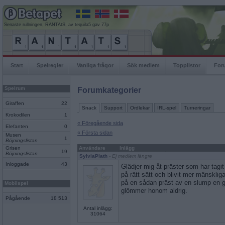
Senaste rullningen, RANTAtS, av tequila5 gav 77p
Start
Spelregler
Vanliga frågor
Sök medlem
Topplistor
For
Spelrum
Forumkategorier
Giraffen
22
Snack
Support
Ordlekar
IRL-spel
Turneringar
Krokodilen
1
« Föregående sida
Elefanten
0
« Första sidan
Musen
1
Böjningslistan
Grisen
Användare
Inlägg
19
Böjningslistan
SylviaPlath
- Ej medlem längre
Inloggade
43
Glädjer mig åt präster som har tagit 
på rätt sätt och blivit mer mänskliga
på en sådan präst av en slump en 
Mobilspel
glömmer honom aldrig.
Pågående
18 513
Antal inlägg:
31064