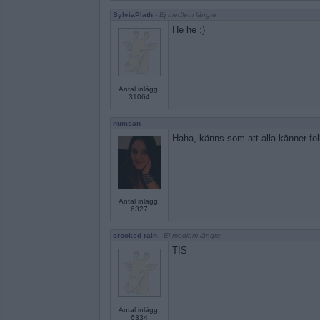
SylviaPlath
- Ej medlem längre
He he :)
Antal inlägg:
31064
numsan
Haha, känns som att alla känner folk
Antal inlägg:
6327
crooked rain
- Ej medlem längre
TIS
Antal inlägg:
6334