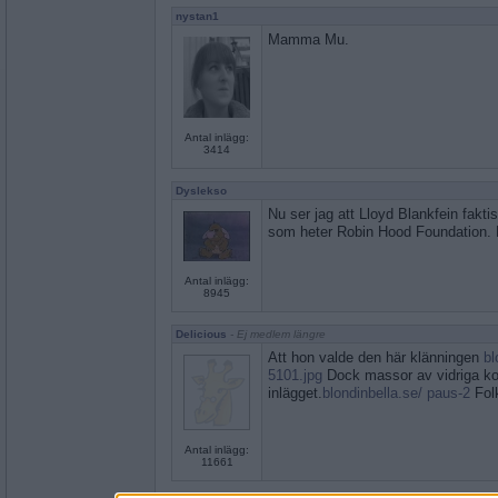
nystan1
Mamma Mu.
Antal inlägg:
3414
Dyslekso
Nu ser jag att Lloyd Blankfein faktisk
som heter Robin Hood Foundation. De
Antal inlägg:
8945
Delicious
- Ej medlem längre
Att hon valde den här klänningen
bl
5101.jpg
Dock massor av vidriga k
inlägget.
blondinbella.se/ paus-2
Fol
Antal inlägg:
11661