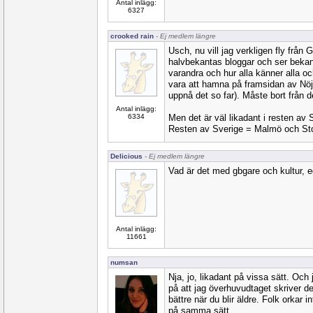
Antal inlägg:
6327
crooked rain
- Ej medlem längre
Usch, nu vill jag verkligen fly från
halvbekantas bloggar och ser bekan
varandra och hur alla känner alla oc
vara att hamna på framsidan av Nöj
uppnå det so far). Måste bort från d
Antal inlägg:
6334
Men det är väl likadant i resten av 
Resten av Sverige = Malmö och St
Delicious
- Ej medlem längre
Vad är det med gbgare och kultur, e
Antal inlägg:
11661
numsan
Nja, jo, likadant på vissa sätt. Och
på att jag överhuvudtaget skriver de
bättre när du blir äldre. Folk orkar 
på samma sätt.