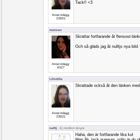
Tack!! <3
Antal inlägg:
23831
numsan
Skrattar fortfarande åt flensost-länke
Och så gläds jag åt nulltjs nya bild.
Antal inlägg:
6327
Lillstölla
Skrattade också åt den länken med 
Antal inlägg:
23831
nulltj
- Ej medlem längre
Haha, den är fortfarande lika kul
Men åh, tack numsan, själv är du üb