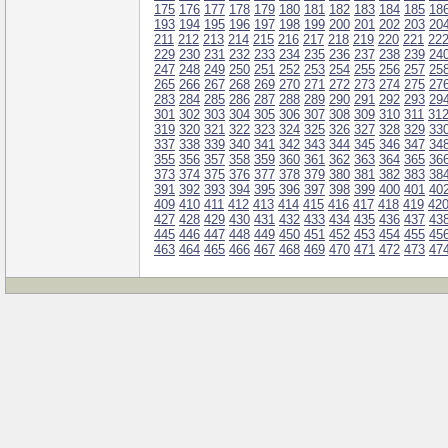
175
176
177
178
179
180
181
182
183
184
185
18
193
194
195
196
197
198
199
200
201
202
203
20
211
212
213
214
215
216
217
218
219
220
221
22
229
230
231
232
233
234
235
236
237
238
239
24
247
248
249
250
251
252
253
254
255
256
257
25
265
266
267
268
269
270
271
272
273
274
275
27
283
284
285
286
287
288
289
290
291
292
293
29
301
302
303
304
305
306
307
308
309
310
311
31
319
320
321
322
323
324
325
326
327
328
329
33
337
338
339
340
341
342
343
344
345
346
347
34
355
356
357
358
359
360
361
362
363
364
365
36
373
374
375
376
377
378
379
380
381
382
383
38
391
392
393
394
395
396
397
398
399
400
401
40
409
410
411
412
413
414
415
416
417
418
419
42
427
428
429
430
431
432
433
434
435
436
437
43
445
446
447
448
449
450
451
452
453
454
455
45
463
464
465
466
467
468
469
470
471
472
473
47