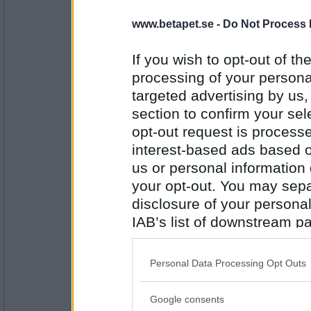
Tyckte du att det var roligt?
www.betapet.se -
Do Not Process 
– Nej, det tyckte jag inte.
If you wish to opt-out of the
numsan
Kanske ska lägga till att JAG tyckte 
processing of your personal
targeted advertising by us
section to confirm your sel
opt-out request is proces
Antal inlägg:
6327
interest-based ads based o
us or personal information d
Shylster
jag tyckte det var roligt!
your opt-out. You may separ
disclosure of your personal
IAB’s list of downstream pa
also be disclosed by us to 
Antal inlägg: 943
Downstream Participants
th
Personal Data Processing Opt Outs
Obstinat-
third parties.
Jättekul, ju! Nästan lika roligt som "
Google consents
Please note that this web