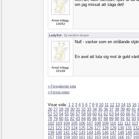
om jag missat att säga det!
Antal inlägg:
14052
LadySol
- Ej medlem längre
Null - vacker som en strålande stjär
En axel att luta sig mot är guld värd
Antal inlägg:
33199
« Föregående sida
« Första sidan
Visar sida:
1
2
3
4
5
6
7
8
9
10
11
12
13
14
15
16
26
27
28
29
30
31
32
33
34
35
36
37
38
39
40
41
52
53
54
55
56
57
58
59
60
61
62
63
64
65
66
67
78
79
80
81
82
83
84
85
86
87
88
89
90
91
92
93
102
103
104
105
106
107
108
109
110
111
112
113
121
122
123
124
125
126
127
128
129
130
131
13
139
140
141
142
143
144
145
146
147
148
149
15
157
158
159
160
161
162
163
164
165
166
167
16