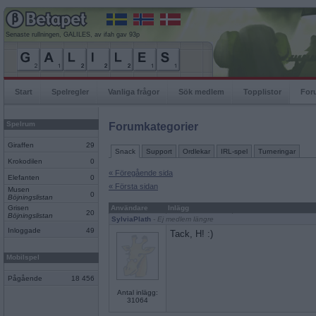
Senaste rullningen, GALILES, av ifah gav 93p
Start
Spelregler
Vanliga frågor
Sök medlem
Topplistor
For
Spelrum
Forumkategorier
Giraffen
29
Snack
Support
Ordlekar
IRL-spel
Turneringar
Krokodilen
0
« Föregående sida
Elefanten
0
« Första sidan
Musen
0
Böjningslistan
Grisen
Användare
Inlägg
20
Böjningslistan
SylviaPlath
- Ej medlem längre
Inloggade
49
Tack, H! :)
Mobilspel
Pågående
18 456
Antal inlägg:
31064