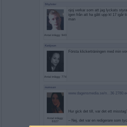
Shylster
ojoj verkar som att jag lyckats sty
igen från att ha gått upp kl 17 igår ti
man
Antal inlägg: 943
Katijoun
Första klickerträningen med min vov
Antal inlägg: 774
numsan
www.dagensmedia.se/n...36 2780.e
Hur gick det till, var det ett misstag
Antal inlägg:
– Nej, det var en redigerare som tyck
6327