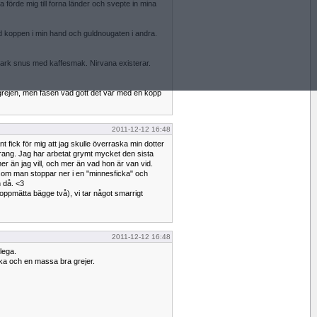
a förde mig till forna länder och svepte in mina
med koppen i min hand och guldnougaten i andra.
 stark snus med kaffesmak. Nirvana existerar.
a grejen, men fasen vad gott det var med en kopp
2011-12-12 16:48
nt fick för mig att jag skulle överraska min dotter
rang. Jag har arbetat grymt mycket den sista
mer än jag vill, och mer än vad hon är van vid.
om man stoppar ner i en "minnesficka" och
h då. <3
oppmätta bägge två), vi tar något smarrigt
2011-12-12 16:48
lega.
ka och en massa bra grejer.