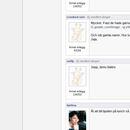
Antal inlägg:
14052
crooked rain
- Ej medlem längre
Mycket. Fast de hade gärna få
t1.gstatic.com/image...qj 
Och sitt gamla namn. Hur kan
Jaja.
Antal inlägg:
6334
nulltj
- Ej medlem längre
Jepp, ännu bättre.
Antal inlägg:
14052
tipitina
Åt att bli bjuden på lunch s