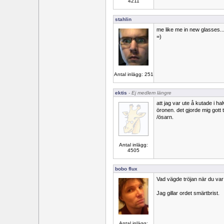
4211
stahlin
me like me in new glasses..
=)
Antal inlägg: 251
ektis
- Ej medlem längre
att jag var ute å kutade i h
öronen. det gjorde mig gott t
/ösarn.
Antal inlägg:
4505
bobo flux
Vad vägde tröjan när du va
Jag gillar ordet smärtbrist.
Antal inlägg: