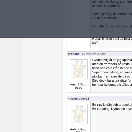
ner i min vita kopp; aromern
sinnen i en varm filt.
Sakta gick jag till datorn 
Resten är historia.
Och efteråt; en välförtjänt
Haha. En liten ironi på hel
kaffe.
grönöga
- Ej medlem längre
Glädjer mig åt att jag sponta
med en trerätters på restau
tiden och varit ifrån henne 
Supermysig stund, en sån s
plockar fram igen lite då oc
Blev dock bara två rätter(pr
Antal inlägg:
hemma lite senare istället. :)
5570
marmeladov22
En trevlig vän och arbetskol
En tatuering. Nyfunnen styr
Antal inlägg: