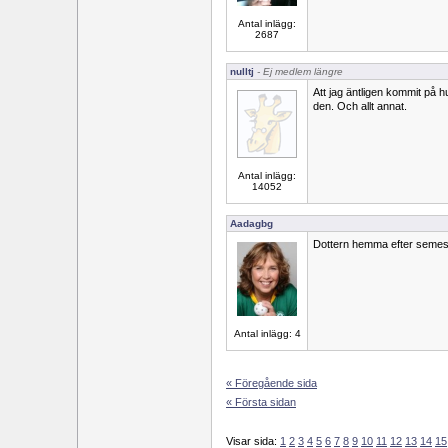
Antal inlägg:
2687
nulltj
- Ej medlem längre
Att jag äntligen kommit på h
den. Och allt annat.
Antal inlägg:
14052
Aadagbg
Dottern hemma efter semest
Antal inlägg: 4
« Föregående sida
« Första sidan
Visar sida:
1
2
3
4
5
6
7
8
9
10
11
12
13
14
15