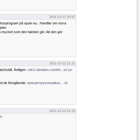
2011-12-12 20:47
ukhusprogram på sjuan nu.. Handlar om norra
pter.
 mycket som den faktiskt gör. Att den gör
2011-12-12 21:21
chställ. Äntligen.
cdn1.sbnation.com/im...se ys-
ed de föregående:
www.jerseysonsaleus....Je
2011-12-12 21:23
e?