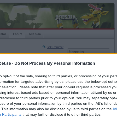
istor
Forum
Min sida
Sök i forumet
Inloggning
rneringar
Användare
et.se -
Do Not Process My Personal Information
Nästa sida »
Lösenord
Sista sidan »
to opt-out of the sale, sharing to third parties, or processing of your per
Kom ihåg mig
2011-12-12 15:47
formation for targeted advertising by us, please use the below opt-out s
Logga in
r selection. Please note that after your opt-out request is processed y
a in i vardagsrummet.
eing interest-based ads based on personal information utilized by us or
Glömt ditt lösenord?
Få ny aktiveringslänk
disclosed to third parties prior to your opt-out. You may separately opt-
losure of your personal information by third parties on the IAB’s list of
. This information may also be disclosed by us to third parties on the
IA
Betapet är gratis!
Participants
that may further disclose it to other third parties.