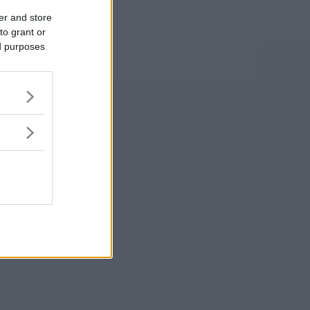
er and store
to grant or
ed purposes