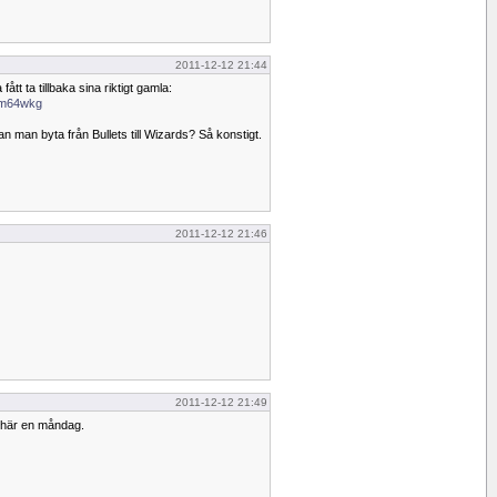
2011-12-12 21:44
tt ta tillbaka sina riktigt gamla:
y8m64wkg
 man byta från Bullets till Wizards? Så konstigt.
2011-12-12 21:46
2011-12-12 21:49
å här en måndag.