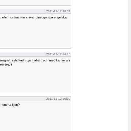
2011-12-12 18:39
.. eller hur man nu stavar glasögon på engelska
2011-12-12 20:16
alvregnet. i stickad tröja. hahah. och med kanye w i
ror jag: )
2011-12-12 20:39
r hemma igen?