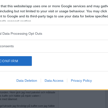
2011-12-12 15:57
Vill du bli
 that this website/app uses one or more Google services and may gath
medlem?
including but not limited to your visit or usage behaviour. You may click 
 to Google and its third-party tags to use your data for below specifi
Skapa nytt konto
ogle consent section.
l Data Processing Opt Outs
2011-12-12 16:27
t-powernap som gjorde underverk med min
consents
CONFIRM
2011-12-12 16:47
Data Deletion
Data Access
Privacy Policy
h var för trött för att gå till affären. Huvudvärken
timmarna gick. Till sist tog jag mig kraft att
kånerost; en guldnougat tänkte jag fick
tunden. Hem gick jag med paketet och måttade
s kaffe och hällde på mjukt vatten i
de med tålamod.
 luktade jag försiktigt på kaffet som jag hällde