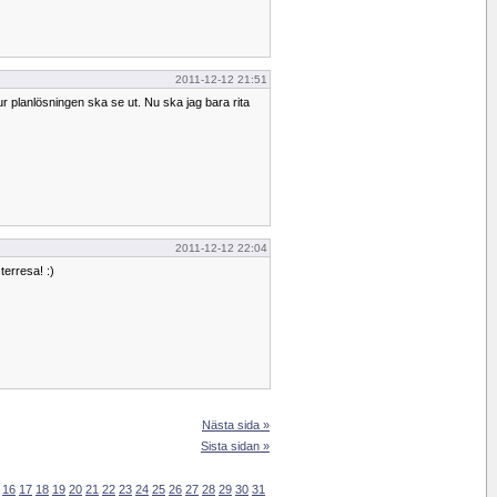
2011-12-12 21:51
ur planlösningen ska se ut. Nu ska jag bara rita
2011-12-12 22:04
erresa! :)
Nästa sida »
Sista sidan »
16
17
18
19
20
21
22
23
24
25
26
27
28
29
30
31