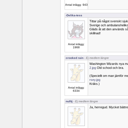
Antal inlägg: 943
-Delika-tess
Tittar på något svenskt sj
Sverige och ambulansheliko
Gläds åt att den används så
skillnad!
Antal inlägg:
1968
crooked rain
- Ej medlem längre
Washington Wizards nya mat
2.jpg
Old school och bra.
(Speciellt om man jämför m
rsey.jpg
Kräks.)
Antal inlägg:
6334
nulltj
- Ej medlem längre
Ja, herregud. Mycket bättr