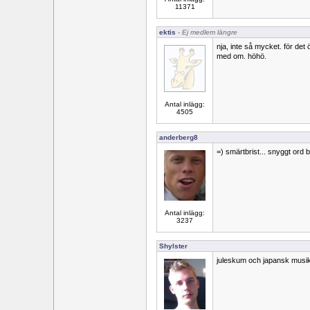
11371
ektis
- Ej medlem längre
nja, inte så mycket. för det 
med om. höhö.
Antal inlägg:
4505
anderberg8
=) smärtbrist... snyggt ord 
Antal inlägg:
3237
Shylster
juleskum och japansk musi