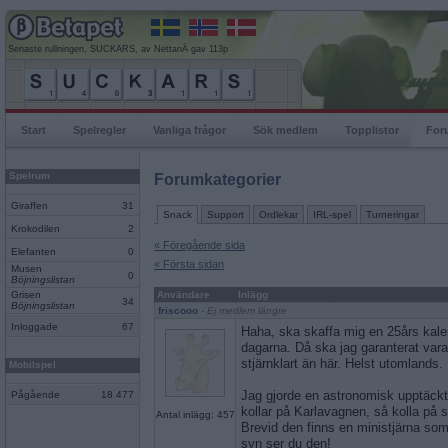
Senaste rullningen, SUCKARS, av NettanÄ gav 113p
Start
Spelregler
Vanliga frågor
Sök medlem
Topplistor
For
Spelrum
Forumkategorier
Giraffen
31
Snack
Support
Ordlekar
IRL-spel
Turneringar
Krokodilen
2
« Föregående sida
Elefanten
0
« Första sidan
Musen
0
Böjningslistan
Grisen
Användare
Inlägg
34
Böjningslistan
friscooo
- Ej medlem längre
Inloggade
67
Haha, ska skaffa mig en 25års kale
dagarna. Då ska jag garanterat vara 
stjärnklart än här. Helst utomlands.
Mobilspel
Jag gjorde en astronomisk upptäck
Pågående
18 477
kollar på Karlavagnen, så kolla på s
Antal inlägg: 457
Brevid den finns en ministjärna so
syn ser du den!