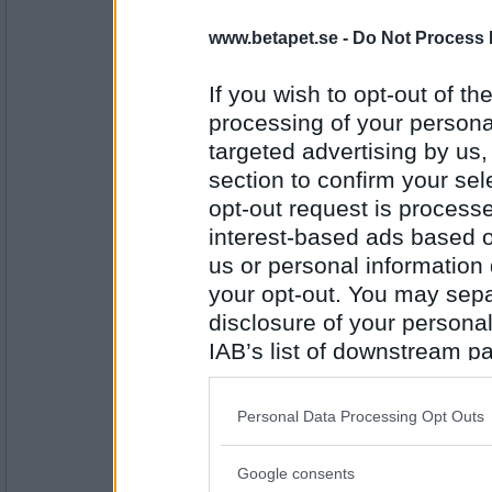
rabbla dem är mitt topp 5 sätt att tr
Antal inlägg:
www.betapet.se -
Do Not Process 
6334
en mille är ingenting, månen såklart
lol Sylvia, puss.
If you wish to opt-out of the
processing of your personal
recidivfara
- Ej medlem längre
jaså, har brorsan utgått som kandid
targeted advertising by us
section to confirm your sel
opt-out request is proces
interest-based ads based o
Antal inlägg:
2385
us or personal information d
your opt-out. You may separ
SylviaPlath
- Ej medlem längre
He he, nä, men jag fick ju kritik för
disclosure of your personal
förträfflighet så jag lessnade på det
IAB’s list of downstream pa
förträffliga killar - såna som kan s
also be disclosed by us to 
Puss!
Downstream Participants
th
Antal inlägg:
Personal Data Processing Opt Outs
31064
third parties.
friscooo
- Ej medlem längre
Google consents
Klart man väljer månen. Vad är ege
Please note that this web