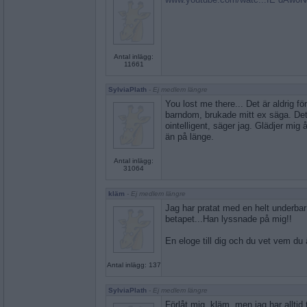
Antal inlägg:
11661
SylviaPlath
- Ej medlem längre
You lost me there... Det är aldrig för
barndom, brukade mitt ex säga. Det ä
ointelligent, säger jag. Glädjer mig 
än på länge.
Antal inlägg:
31064
kläm
- Ej medlem längre
Jag har pratat med en helt underbar
betapet...Han lyssnade på mig!!
En eloge till dig och du vet vem du 
Antal inlägg: 137
SylviaPlath
- Ej medlem längre
Förlåt mig, kläm, men jag har alltid t