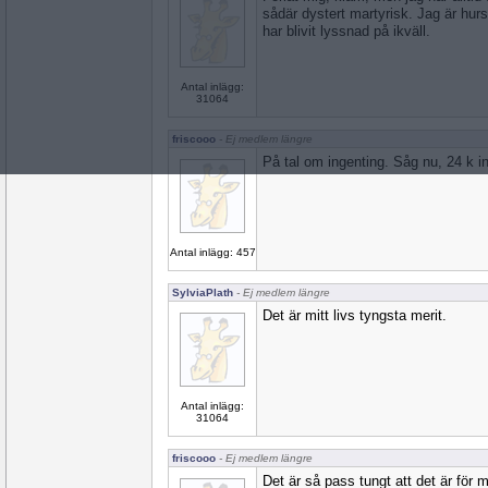
sådär dystert martyrisk. Jag är hur
har blivit lyssnad på ikväll.
Antal inlägg:
31064
friscooo
- Ej medlem längre
På tal om ingenting. Såg nu, 24 k 
Antal inlägg: 457
SylviaPlath
- Ej medlem längre
Det är mitt livs tyngsta merit.
Antal inlägg:
31064
friscooo
- Ej medlem längre
Det är så pass tungt att det är för m