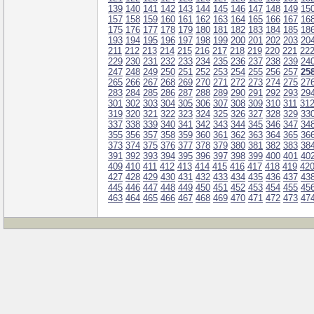
139
140
141
142
143
144
145
146
147
148
149
15
157
158
159
160
161
162
163
164
165
166
167
16
175
176
177
178
179
180
181
182
183
184
185
18
193
194
195
196
197
198
199
200
201
202
203
20
211
212
213
214
215
216
217
218
219
220
221
22
229
230
231
232
233
234
235
236
237
238
239
24
247
248
249
250
251
252
253
254
255
256
257
25
265
266
267
268
269
270
271
272
273
274
275
27
283
284
285
286
287
288
289
290
291
292
293
29
301
302
303
304
305
306
307
308
309
310
311
31
319
320
321
322
323
324
325
326
327
328
329
33
337
338
339
340
341
342
343
344
345
346
347
34
355
356
357
358
359
360
361
362
363
364
365
36
373
374
375
376
377
378
379
380
381
382
383
38
391
392
393
394
395
396
397
398
399
400
401
40
409
410
411
412
413
414
415
416
417
418
419
42
427
428
429
430
431
432
433
434
435
436
437
43
445
446
447
448
449
450
451
452
453
454
455
45
463
464
465
466
467
468
469
470
471
472
473
47