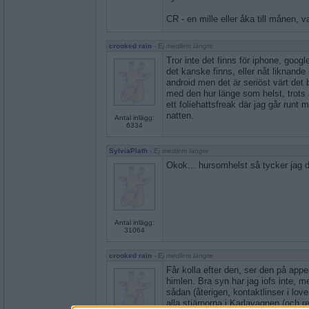
CR - en mille eller åka till månen, va
crooked rain
- Ej medlem längre
Tror inte det finns för iphone, goo
det kanske finns, eller nåt liknande i
android men det är seriöst värt det
med den hur länge som helst, trots 
ett foliehattsfreak där jag går runt 
natten.
Antal inlägg:
6334
SylviaPlath
- Ej medlem längre
Okok... hursomhelst så tycker jag du 
Antal inlägg:
31064
crooked rain
- Ej medlem längre
Får kolla efter den, ser den på app
himlen. Bra syn har jag iofs inte, me
sådan (återigen, kontaktlinser i lo
alla stjärnorna i Karlavagnen (och r