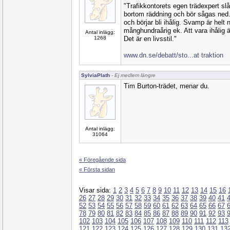
"Trafikkontorets egen träd­expert sl
bortom räddning och bör sågas ned
och börjar bli ihålig. Svamp är helt 
månghundraårig ek. Att vara ihålig är
Antal inlägg:
1268
Det är en ­livsstil."
www.dn.se/debatt/sto...at traktion
SylviaPlath
- Ej medlem längre
Tim Burton-trädet, menar du.
Antal inlägg:
31064
« Föregående sida
« Första sidan
Visar sida:
1
2
3
4
5
6
7
8
9
10
11
12
13
14
15
16
26
27
28
29
30
31
32
33
34
35
36
37
38
39
40
41
52
53
54
55
56
57
58
59
60
61
62
63
64
65
66
67
78
79
80
81
82
83
84
85
86
87
88
89
90
91
92
93
102
103
104
105
106
107
108
109
110
111
112
113
121
122
123
124
125
126
127
128
129
130
131
13