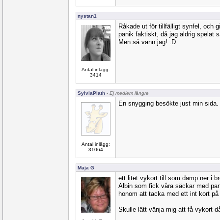
nystan1
Råkade ut för tillfälligt synfel, och g
panik faktiskt, då jag aldrig spelat 
Men så vann jag! :D
Antal inlägg:
3414
SylviaPlath
- Ej medlem längre
En snygging besökte just min sida.
Antal inlägg:
31064
Maja G
ett litet vykort till som damp ner i br
Albin som fick våra säckar med pant
honom att tacka med ett int kort på 
Skulle lätt vänja mig att få vykort d