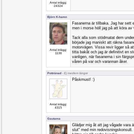
Antal inlägg:
24324
Björn K-hamn
Fasanerna är tillbaka. Jag har sett 
men i morse höll jag på att köra av
Tack alla som stödmatat dem under d
började jag maniskt att räkna fasane
motorvägen. Vissa revir ligger så a
Antal inlägg:
titta bakåt och jag är definitivt en st
1136
vanligen, när fasanerna i sin färgs
våren på var och varannan åker.
Pottränad
- Ej medlem längre
Påskmust! :)
Antal inlägg:
4315
Gautama
Glädjer mig åt att jag vågade vara ä
slut" med min redovisningskonsult.