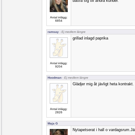
bättra sig till andra kunder.
Antal inlägg:
6854
ramsay
- Ej medlem längre
grillad inlagd paprika
Antal inlägg:
9204
Hoodman
- Ej medlem längre
Glädjer mig åt jävligt heta kontrakt.
Antal inlägg:
2826
Maja G
Nytapetserat i hall o vardagsrum.Jät