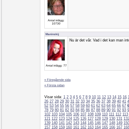
Antal inlägg:
10730
Maninskij
Nu är det vår. Vad i det kan man int
Antal inlägg: 77
« Föregående sida
« Första sidan
Visar sida:
1
2
3
4
5
6
7
8
9
10
11
12
13
14
15
16
26
27
28
29
30
31
32
33
34
35
36
37
38
39
40
41
52
53
54
55
56
57
58
59
60
61
62
63
64
65
66
67
78
79
80
81
82
83
84
85
86
87
88
89
90
91
92
93
102
103
104
105
106
107
108
109
110
111
112
113
121
122
123
124
125
126
127
128
129
130
131
13
139
140
141
142
143
144
145
146
147
148
149
15
157
158
159
160
161
162
163
164
165
166
167
16