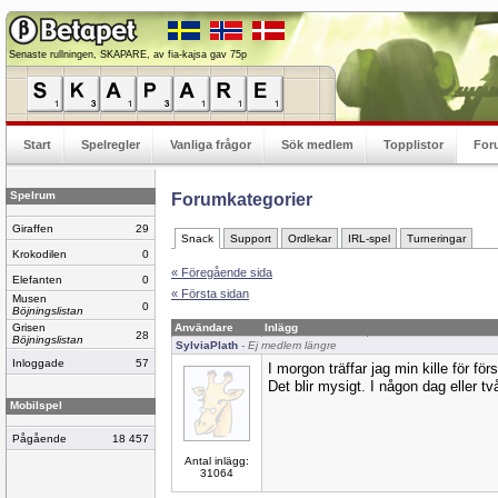
Senaste rullningen, SKAPARE, av fia-kajsa gav 75p
Start
Spelregler
Vanliga frågor
Sök medlem
Topplistor
For
Spelrum
Forumkategorier
Giraffen
29
Snack
Support
Ordlekar
IRL-spel
Turneringar
Krokodilen
0
« Föregående sida
Elefanten
0
« Första sidan
Musen
0
Böjningslistan
Grisen
Användare
Inlägg
28
Böjningslistan
SylviaPlath
- Ej medlem längre
Inloggade
57
I morgon träffar jag min kille för fö
Det blir mysigt. I någon dag eller två
Mobilspel
Pågående
18 457
Antal inlägg:
31064