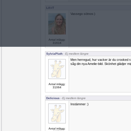
Lill-IT
Vassego sötnos:)
Antal inlägg:
31618
SylviaPlath
- Ej medlem längre
Men herregud, hur vacker är du crooked rai
såg din nya Amelie-bild. Skönhet glädjer mi
Antal inlägg:
31064
Delicious
- Ej medlem längre
Instämmer :)
Antal inlägg: