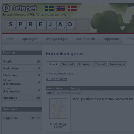
Senaste rullningen, sPREJAD, av mizuna gav 140p
Start
Spelregler
Vanliga frågor
Sök medlem
Topplistor
For
Spelrum
Forumkategorier
Giraffen
10
Snack
Support
Ordlekar
IRL-spel
Turneringar
Krokodilen
0
« Föregående sida
Elefanten
0
« Första sidan
Musen
0
Böjningslistan
Grisen
Användare
Inlägg
6
Böjningslistan
nulltj
- Ej medlem längre
Inloggade
16
Japp, jag håller med numsan, klockren tia!
Mobilspel
Pågående
18 522
Antal inlägg:
14052