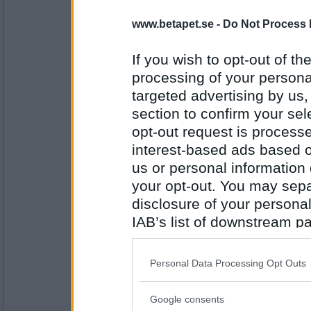
crooked rain
- Ej medlem längre
Men tack, foxy ladies. Vad gulliga ni är. Ha
www.betapet.se -
Do Not Process 
det behövdes, puss.
If you wish to opt-out of the
processing of your personal
Antal inlägg:
6334
targeted advertising by us
section to confirm your sel
Challe_B
- Ej medlem längre
10/10
opt-out request is proces
interest-based ads based o
us or personal information d
your opt-out. You may separ
Antal inlägg:
5853
disclosure of your personal
Kristallklar
IAB’s list of downstream pa
Håller med om bildkommentarerna till crook
also be disclosed by us to 
Senegal i mars! :)
Downstream Participants
th
Personal Data Processing Opt Outs
third parties.
Antal inlägg: 278
Google consents
Please note that this web