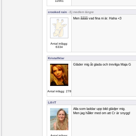
11661
crooked rain
- Ej medlem längre
Men åååå vad fina ni är. Haha <3
Antal inlägg:
6334
Kristallklar
Gläder mig åt glada och trevliga Maja G
Antal inlägg: 278
Lill-IT
Alla som laddar upp bild glädjer mig.
Men jag håller med om att Cr är snygg!
Antal inlägg: