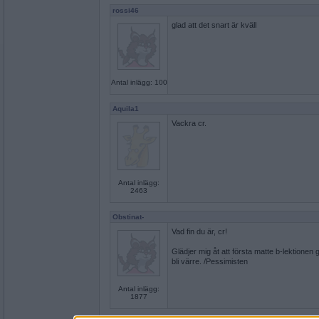
rossi46
glad att det snart är kväll
Antal inlägg: 100
Aquila1
Vackra cr.
Antal inlägg:
2463
Obstinat-
Vad fin du är, cr!
Glädjer mig åt att första matte b-lektionen
bli värre. /Pessimisten
Antal inlägg:
1877