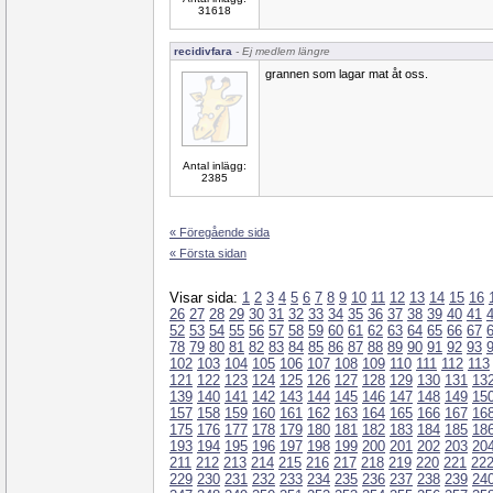
31618
recidivfara
- Ej medlem längre
grannen som lagar mat åt oss.
Antal inlägg:
2385
« Föregående sida
« Första sidan
Visar sida:
1
2
3
4
5
6
7
8
9
10
11
12
13
14
15
16
26
27
28
29
30
31
32
33
34
35
36
37
38
39
40
41
52
53
54
55
56
57
58
59
60
61
62
63
64
65
66
67
78
79
80
81
82
83
84
85
86
87
88
89
90
91
92
93
102
103
104
105
106
107
108
109
110
111
112
113
121
122
123
124
125
126
127
128
129
130
131
13
139
140
141
142
143
144
145
146
147
148
149
15
157
158
159
160
161
162
163
164
165
166
167
16
175
176
177
178
179
180
181
182
183
184
185
18
193
194
195
196
197
198
199
200
201
202
203
20
211
212
213
214
215
216
217
218
219
220
221
22
229
230
231
232
233
234
235
236
237
238
239
24