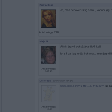
Kristallklar
Ja, man behöver riktig sol nu, känner jag. :
Antal inlägg: 278
Maja G
Åhhh, jag vill också åka till Afrika!!
Iof så var jag ju där i okt/nov....men jag vill i
Antal inlägg:
10730
Delicious
- Ej medlem längre
www.ellos.se/dv/1-He...?N r=334074
:D Tac
Antal inlägg:
11661