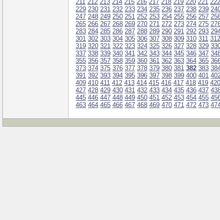
211
212
213
214
215
216
217
218
219
220
221
22
229
230
231
232
233
234
235
236
237
238
239
24
247
248
249
250
251
252
253
254
255
256
257
25
265
266
267
268
269
270
271
272
273
274
275
27
283
284
285
286
287
288
289
290
291
292
293
29
301
302
303
304
305
306
307
308
309
310
311
31
319
320
321
322
323
324
325
326
327
328
329
33
337
338
339
340
341
342
343
344
345
346
347
34
355
356
357
358
359
360
361
362
363
364
365
36
373
374
375
376
377
378
379
380
381
382
383
38
391
392
393
394
395
396
397
398
399
400
401
40
409
410
411
412
413
414
415
416
417
418
419
42
427
428
429
430
431
432
433
434
435
436
437
43
445
446
447
448
449
450
451
452
453
454
455
45
463
464
465
466
467
468
469
470
471
472
473
47