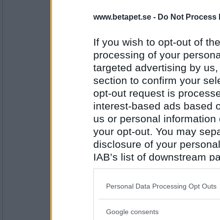
numsan
www.betapet.se -
Do Not Process 
Bästa i år!
www.healthyheroes.se/
If you wish to opt-out of the
processing of your personal
targeted advertising by us
Antal inlägg:
6327
section to confirm your sel
opt-out request is proces
nystan1
Lilla underbara <3
interest-based ads based o
us or personal information d
your opt-out. You may separ
disclosure of your personal
Antal inlägg:
3414
IAB’s list of downstream pa
also be disclosed by us to 
Lillstölla
Att jag äntligen hittade lappen med adressen 
Downstream Participants
th
läser om allt skoj mitt kusinbarn och henne
Personal Data Processing Opt Outs
<3
third parties.
Google consents
Please note that this web