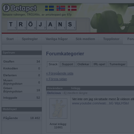
Senaste rullningen, TRÖJANs, av amurleopard gav 67p
Start
Spelregler
Vanliga frågor
Sök medlem
Topplistor
For
Spelrum
Forumkategorier
Giraffen
34
Snack
Support
Ordlekar
IRL-spel
Turneringar
Krokodilen
0
« Föregående sida
Elefanten
0
« Första sidan
Musen
0
Böjningslistan
Grisen
Användare
Inlägg
18
Böjningslistan
Delicious
- Ej medlem längre
Inloggade
52
Vet inte om jag skrattade mest åt videon 
www.youtube.com/watc...bG WpLHSlsI
Mobilspel
Pågående
18 462
Antal inlägg:
11661