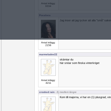
Antal inlägg:
6334
Pocaloca
Jag inser att jag tycker att alla "små" saker 
Antal inlägg:
2156
marmeladov22
skämtar du
här snöar som finska vinterkriget
Antal inlägg:
4211
crooked rain
- Ej medlem längre
Kom till majorna, vi har en (1) plusgrad, vind