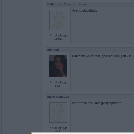
Delicious
- Ej medlem längre
Åt en bojabääääs
Antal inlägg:
11661
numsan
Fantastiska vänner, god mat och gott vin. Ibl
Antal inlägg:
6327
marmeladov22
var är min deli? min glädjespridare
Antal inlägg:
4211