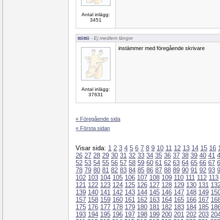
Antal inlägg:
3451
ttiittii
- Ej medlem längre
instämmer med föregående skrivare
Antal inlägg:
37631
« Föregående sida
« Första sidan
Visar sida:
1
2
3
4
5
6
7
8
9
10
11
12
13
14
15
16
26
27
28
29
30
31
32
33
34
35
36
37
38
39
40
41
52
53
54
55
56
57
58
59
60
61
62
63
64
65
66
67
78
79
80
81
82
83
84
85
86
87
88
89
90
91
92
93
102
103
104
105
106
107
108
109
110
111
112
113
121
122
123
124
125
126
127
128
129
130
131
13
139
140
141
142
143
144
145
146
147
148
149
15
157
158
159
160
161
162
163
164
165
166
167
16
175
176
177
178
179
180
181
182
183
184
185
18
193
194
195
196
197
198
199
200
201
202
203
20