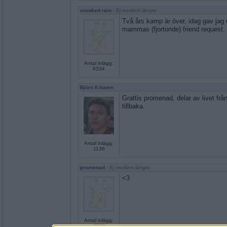
crooked rain
- Ej medlem längre
Två års kamp är över, idag gav jag
mammas (fjortonde) friend request.
Antal inlägg:
6334
Björn K-hamn
Grattis promenad, delar av livet fr
tillbaka.
Antal inlägg:
1136
promenad
- Ej medlem längre
<3
Antal inlägg:
3995