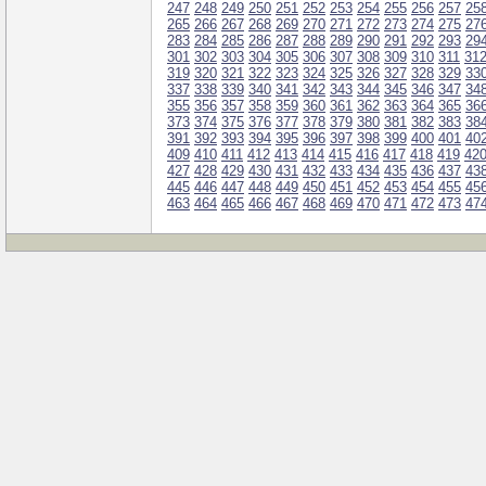
247
248
249
250
251
252
253
254
255
256
257
25
265
266
267
268
269
270
271
272
273
274
275
27
283
284
285
286
287
288
289
290
291
292
293
29
301
302
303
304
305
306
307
308
309
310
311
31
319
320
321
322
323
324
325
326
327
328
329
33
337
338
339
340
341
342
343
344
345
346
347
34
355
356
357
358
359
360
361
362
363
364
365
36
373
374
375
376
377
378
379
380
381
382
383
38
391
392
393
394
395
396
397
398
399
400
401
40
409
410
411
412
413
414
415
416
417
418
419
42
427
428
429
430
431
432
433
434
435
436
437
43
445
446
447
448
449
450
451
452
453
454
455
45
463
464
465
466
467
468
469
470
471
472
473
47