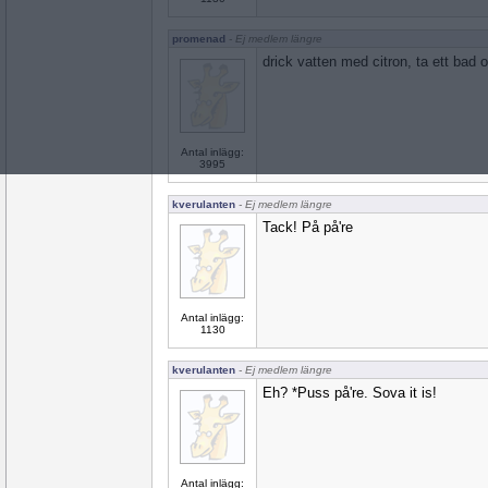
promenad
- Ej medlem längre
drick vatten med citron, ta ett bad 
Antal inlägg:
3995
kverulanten
- Ej medlem längre
Tack! På på're
Antal inlägg:
1130
kverulanten
- Ej medlem längre
Eh? *Puss på're. Sova it is!
Antal inlägg: