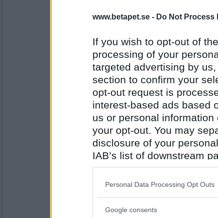
www.betapet.se -
Do Not Process 
_nelliee
- Ej medlem längre
Fint prommis...... =)
If you wish to opt-out of the
processing of your personal
targeted advertising by us
Antal inlägg: 896
section to confirm your sel
mikenomad
- Ej medlem längre
opt-out request is proces
Gläder mig åt lite rooiboste och at
interest-based ads based o
sin mamma.
us or personal information d
your opt-out. You may separ
Antal inlägg:
disclosure of your personal
1428
IAB’s list of downstream pa
LadySol
- Ej medlem längre
also be disclosed by us to 
Åt att Tess är så gullig och åt att 
kvar innan jag får semester. :)
Downstream Participants
th
Personal Data Processing Opt Outs
third parties.
Google consents
Antal inlägg:
Please note that this web
33199