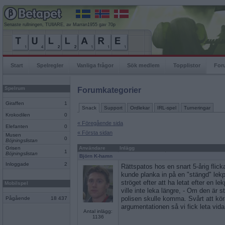
Senaste rullningen, TUllARE, av Marran1955 gav 70p
Start
Spelregler
Vanliga frågor
Sök medlem
Topplistor
For
Spelrum
Forumkategorier
Giraffen
1
Snack
Support
Ordlekar
IRL-spel
Turneringar
Krokodilen
0
« Föregående sida
Elefanten
0
« Första sidan
Musen
0
Böjningslistan
Grisen
Användare
Inlägg
1
Böjningslistan
Björn K-hamn
Inloggade
2
Rättspatos hos en snart 5-årig flic
kunde planka in på en "stängd" lek
ströget efter att ha letat efter en le
Mobilspel
ville inte leka längre, - Om den är 
polisen skulle komma. Svårt att köra
Pågående
18 437
argumentationen så vi fick leta vida
Antal inlägg:
1136