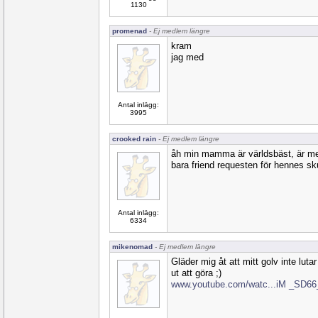
1130
promenad
- Ej medlem längre
kram
jag med
Antal inlägg:
3995
crooked rain
- Ej medlem längre
åh min mamma är världsbäst, är me
bara friend requesten för hennes sku
Antal inlägg:
6334
mikenomad
- Ej medlem längre
Gläder mig åt att mitt golv inte lut
ut att göra ;)
www.youtube.com/watc...iM _SD6