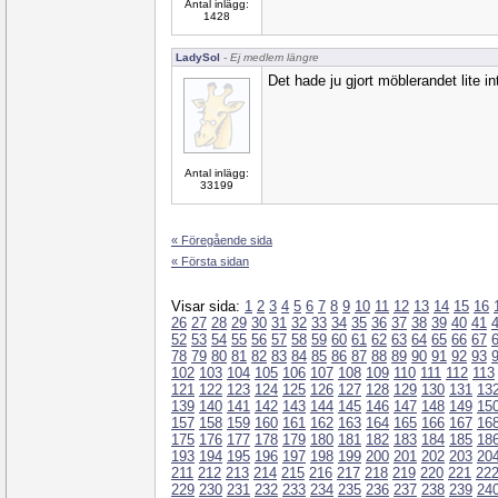
Antal inlägg:
1428
LadySol
- Ej medlem längre
Det hade ju gjort möblerandet lite intr
Antal inlägg:
33199
« Föregående sida
« Första sidan
Visar sida:
1
2
3
4
5
6
7
8
9
10
11
12
13
14
15
16
26
27
28
29
30
31
32
33
34
35
36
37
38
39
40
41
52
53
54
55
56
57
58
59
60
61
62
63
64
65
66
67
78
79
80
81
82
83
84
85
86
87
88
89
90
91
92
93
102
103
104
105
106
107
108
109
110
111
112
113
121
122
123
124
125
126
127
128
129
130
131
13
139
140
141
142
143
144
145
146
147
148
149
15
157
158
159
160
161
162
163
164
165
166
167
16
175
176
177
178
179
180
181
182
183
184
185
18
193
194
195
196
197
198
199
200
201
202
203
20
211
212
213
214
215
216
217
218
219
220
221
22
229
230
231
232
233
234
235
236
237
238
239
24