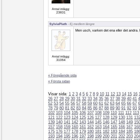
Antal inlägg:
23831
SylviaPlath
- Ej medlem längre
Men usch, varken det ena eller det andra. 
Antal inlägg:
31064
« Föregående sida
« Första sidan
Visar sida:
1
2
3
4
5
6
7
8
9
10
11
12
13
14
15
16
26
27
28
29
30
31
32
33
34
35
36
37
38
39
40
41
52
53
54
55
56
57
58
59
60
61
62
63
64
65
66
67
78
79
80
81
82
83
84
85
86
87
88
89
90
91
92
93
102
103
104
105
106
107
108
109
110
111
112
113
121
122
123
124
125
126
127
128
129
130
131
13
139
140
141
142
143
144
145
146
147
148
149
15
157
158
159
160
161
162
163
164
165
166
167
16
175
176
177
178
179
180
181
182
183
184
185
18
193
194
195
196
197
198
199
200
201
202
203
20