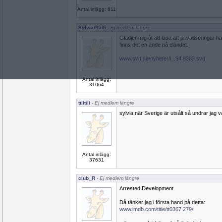
Antal inlägg: 611
SylviaPlath
- Ej medlem längre
Glädjer mig åt att läsa att privatiseringar ha
finns det en ände på eländet.
www.svd.se/nyheter/i...94 8383.svd
Antal inlägg:
31064
ttiittii
- Ej medlem längre
sylvia,när Sverige är utsålt så undrar ja
Antal inlägg:
37631
club_R
- Ej medlem längre
Arrested Development.
Då tänker jag i första hand på detta:
www.imdb.com/title/tt0367 279/