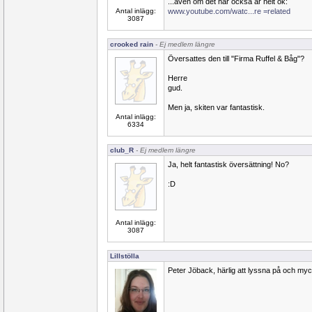
...även om det här också är helt ok:
Antal inlägg:
www.youtube.com/watc...re =related
3087
crooked rain
- Ej medlem längre
Översattes den till "Firma Ruffel & Båg"?
Herre
gud.
Men ja, skiten var fantastisk.
Antal inlägg:
6334
club_R
- Ej medlem längre
Ja, helt fantastisk översättning! No?
:D
Antal inlägg:
3087
Lillstölla
Peter Jöback, härlig att lyssna på och myck