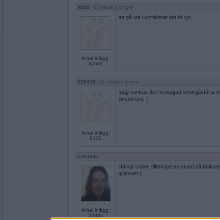
ttiittii
- Ej medlem längre
att gå ute i kortärmat det är lyx
Antal inlägg:
37631
125478
- Ej medlem längre
Idag vankas det hemlagad smörgåstårta m
Smaskens :)
Antal inlägg:
8332
Lillstölla
Härligt väder, tillbringat en stund på balko
grannen:)
Antal inlägg:
23831