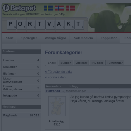
Senaste rullningen, PORtVAKT, av berlioz gav 140p
Start
Spelregler
Vanliga frågor
Sök medlem
Topplistor
For
Spelrum
Forumkategorier
Giraffen
4
Snack
Support
Ordlekar
IRL-spel
Turneringar
Krokodilen
0
« Föregående sida
Elefanten
0
« Första sidan
Musen
0
Böjningslistan
Grisen
Användare
Inlägg
2
Böjningslistan
Pottränad
- Ej medlem längre
Inloggade
6
Att jag kunde gå barfota i mina gympadojor
Heja våren, du älskliga, älskliga årstid!
Mobilspel
Pågående
18 512
Antal inlägg:
4315