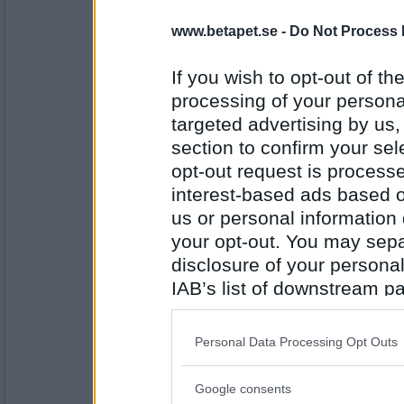
nystan1
www.betapet.se -
Do Not Process 
Pengar tillbaka på skatten, fräknar, BK-mat
:)
If you wish to opt-out of the
processing of your personal
targeted advertising by us
Antal inlägg:
3414
section to confirm your sel
opt-out request is proces
Poussitiv
- Ej medlem längre
Rastlös. Det är väl positivt? Eller?
interest-based ads based o
:) poussitiv
us or personal information d
your opt-out. You may separ
disclosure of your personal
Antal inlägg:
1099
IAB’s list of downstream pa
125478
- Ej medlem längre
also be disclosed by us to 
Smörgåstårtan var supergod :)
Downstream Participants
th
Personal Data Processing Opt Outs
third parties.
Google consents
Please note that this web
Antal inlägg: