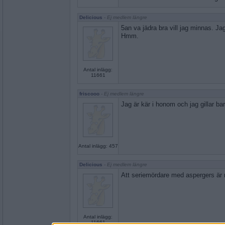
Delicious
- Ej medlem längre
5an va jädra bra vill jag minnas. Jag
Hmm.
Antal inlägg:
11661
friscooo
- Ej medlem längre
Jag är kär i honom och jag gillar bar
Antal inlägg: 457
Delicious
- Ej medlem längre
Att seriemördare med aspergers är r
Antal inlägg:
11661