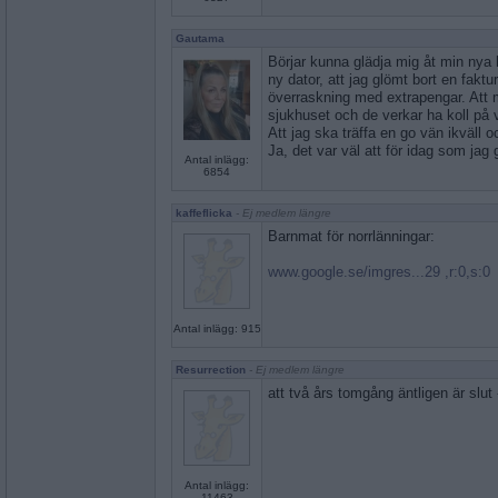
Gautama
Börjar kunna glädja mig åt min nya 
ny dator, att jag glömt bort en faktu
överraskning med extrapengar. Att 
sjukhuset och de verkar ha koll p
Att jag ska träffa en go vän ikväll oc
Ja, det var väl att för idag som jag 
Antal inlägg:
6854
kaffeflicka
- Ej medlem längre
Barnmat för norrlänningar:
www.google.se/imgres...29 ,r:0,s:0
Antal inlägg: 915
Resurrection
- Ej medlem längre
att två års tomgång äntligen är slut -
Antal inlägg:
11463