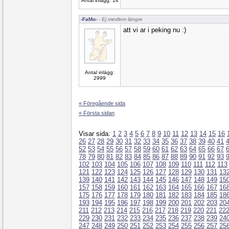
Antal inlägg: 14
-FaMo-
- Ej medlem längre
att vi ar i peking nu :)
Antal inlägg:
2999
« Föregående sida
« Första sidan
Visar sida:
1
2
3
4
5
6
7
8
9
10
11
12
13
14
15
16
26
27
28
29
30
31
32
33
34
35
36
37
38
39
40
41
52
53
54
55
56
57
58
59
60
61
62
63
64
65
66
67
78
79
80
81
82
83
84
85
86
87
88
89
90
91
92
93
102
103
104
105
106
107
108
109
110
111
112
113
121
122
123
124
125
126
127
128
129
130
131
13
139
140
141
142
143
144
145
146
147
148
149
15
157
158
159
160
161
162
163
164
165
166
167
16
175
176
177
178
179
180
181
182
183
184
185
18
193
194
195
196
197
198
199
200
201
202
203
20
211
212
213
214
215
216
217
218
219
220
221
22
229
230
231
232
233
234
235
236
237
238
239
24
247
248
249
250
251
252
253
254
255
256
257
25