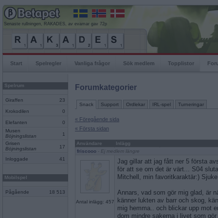
Senaste rullningen, RAKADES, av evamar gav 72p
Start
Spelregler
Vanliga frågor
Sök medlem
Topplistor
For
Spelrum
Forumkategorier
Giraffen
23
Snack
Support
Ordlekar
IRL-spel
Turneringar
Krokodilen
0
« Föregående sida
Elefanten
0
« Första sidan
Musen
1
Böjningslistan
Grisen
Användare
Inlägg
17
Böjningslistan
friscooo
- Ej medlem längre
Inloggade
41
Jag gillar att jag fått ner 5 första 
för att se om det är värt... S04 slu
Mitchell, min favoritkaraktär:) Sjuke 
Mobilspel
Annars, vad som gör mig glad, är när
Pågående
18 513
känner lukten av barr och skog, kän
Antal inlägg: 457
mig hemma.. och blickar upp mot en 
dom mindre sakerna i livet som gör 