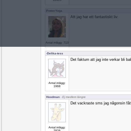
PowerYoga
Att jag har ett fantastiskt liv.
Antal inlägg: 713
-Delika-tess
Det faktum att jag inte verkar bli bak
Antal inlägg:
1968
Hoodman
- Ej medlem längre
Det vackraste sms jag någonsin fåt
Antal inlägg:
2826