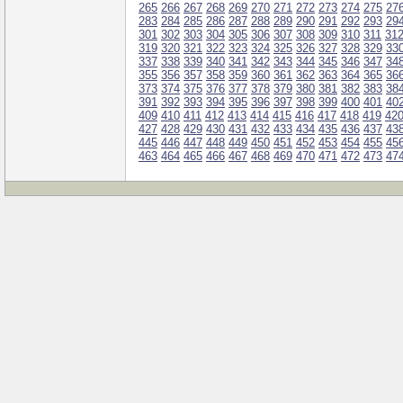
265
266
267
268
269
270
271
272
273
274
275
27
283
284
285
286
287
288
289
290
291
292
293
29
301
302
303
304
305
306
307
308
309
310
311
31
319
320
321
322
323
324
325
326
327
328
329
33
337
338
339
340
341
342
343
344
345
346
347
34
355
356
357
358
359
360
361
362
363
364
365
36
373
374
375
376
377
378
379
380
381
382
383
38
391
392
393
394
395
396
397
398
399
400
401
40
409
410
411
412
413
414
415
416
417
418
419
42
427
428
429
430
431
432
433
434
435
436
437
43
445
446
447
448
449
450
451
452
453
454
455
45
463
464
465
466
467
468
469
470
471
472
473
47