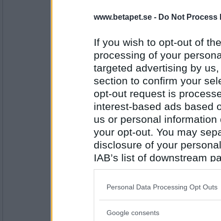
www.betapet.se -
Do Not Process 
friscooo
- Ej medlem längre
Nää, han har inte aspergers, han har
spec.. :)
If you wish to opt-out of the
processing of your personal
targeted advertising by us
Antal inlägg: 457
section to confirm your sel
pingulina
opt-out request is proces
Igår på bussen då en kvinna ska kl
detta så vänder hon sig till alla på
interest-based ads based o
överlyckligt "Hej då bussen!!!!!"
us or personal information d
your opt-out. You may separ
Antal inlägg: 51
disclosure of your personal
IAB’s list of downstream pa
Lill-IT
Glädjer mig åt dagens insamling för
also be disclosed by us to 
Dottern och hennes kompis fick in 
Downstream Participants
th
timmar när de stod utanför mataffär
Personal Data Processing Opt Outs
är så stolt. :)
third parties.
Antal inlägg:
Google consents
Please note that this web
31618