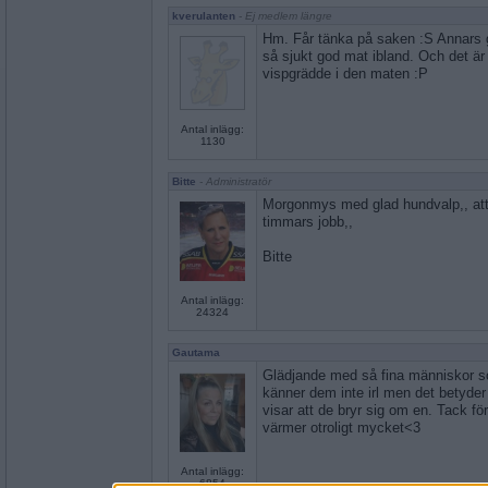
kverulanten
- Ej medlem längre
Hm. Får tänka på saken :S Annars gl
så sjukt god mat ibland. Och det är 
vispgrädde i den maten :P
Antal inlägg:
1130
Bitte
- Administratör
Morgonmys med glad hundvalp,, att 
timmars jobb,,
Bitte
Antal inlägg:
24324
Gautama
Glädjande med så fina människor s
känner dem inte irl men det betyder
visar att de bryr sig om en. Tack fö
värmer otroligt mycket<3
Antal inlägg:
6854