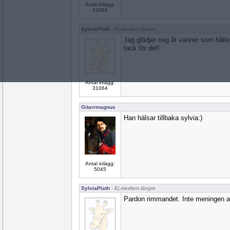
Antal inlägg:
31064
SylviaPlath
- Ej medlem längre
Jag glädjer mig åt vänner som hålle
tack för det!
Antal inlägg:
31064
Gitarrmagnus
Han hälsar tillbaka sylvia:)
Antal inlägg:
5045
SylviaPlath
- Ej medlem längre
Pardon rimmandet. Inte meningen at