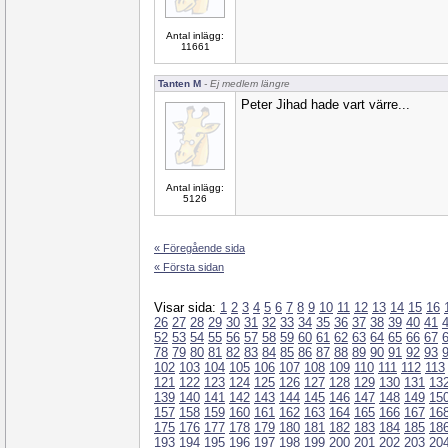
Antal inlägg:
11661
Tanten M
- Ej medlem längre
Peter Jihad hade vart värre...
Antal inlägg:
5126
« Föregående sida
« Första sidan
Visar sida:
1
2
3
4
5
6
7
8
9
10
11
12
13
14
15
16
26
27
28
29
30
31
32
33
34
35
36
37
38
39
40
41
52
53
54
55
56
57
58
59
60
61
62
63
64
65
66
67
78
79
80
81
82
83
84
85
86
87
88
89
90
91
92
93
102
103
104
105
106
107
108
109
110
111
112
113
121
122
123
124
125
126
127
128
129
130
131
13
139
140
141
142
143
144
145
146
147
148
149
15
157
158
159
160
161
162
163
164
165
166
167
16
175
176
177
178
179
180
181
182
183
184
185
18
193
194
195
196
197
198
199
200
201
202
203
20