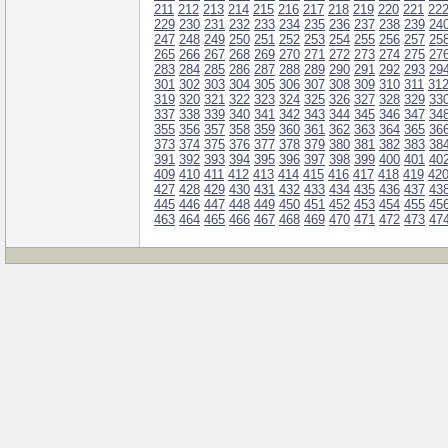
211
212
213
214
215
216
217
218
219
220
221
22
229
230
231
232
233
234
235
236
237
238
239
24
247
248
249
250
251
252
253
254
255
256
257
25
265
266
267
268
269
270
271
272
273
274
275
27
283
284
285
286
287
288
289
290
291
292
293
29
301
302
303
304
305
306
307
308
309
310
311
31
319
320
321
322
323
324
325
326
327
328
329
33
337
338
339
340
341
342
343
344
345
346
347
34
355
356
357
358
359
360
361
362
363
364
365
36
373
374
375
376
377
378
379
380
381
382
383
38
391
392
393
394
395
396
397
398
399
400
401
40
409
410
411
412
413
414
415
416
417
418
419
42
427
428
429
430
431
432
433
434
435
436
437
43
445
446
447
448
449
450
451
452
453
454
455
45
463
464
465
466
467
468
469
470
471
472
473
47