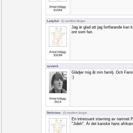
Antal inlägg:
31064
LadySol
- Ej medlem längre
Jag är glad att jag fortfarande kan k
ont som fan.
Antal inlägg:
33199
nystan1
Glädjer mig åt min familj. Och Famil
:)
Antal inlägg:
3414
Delicious
- Ej medlem längre
En intressant stavning av namnet P
"Jideh". Är det kanske hans afrikan