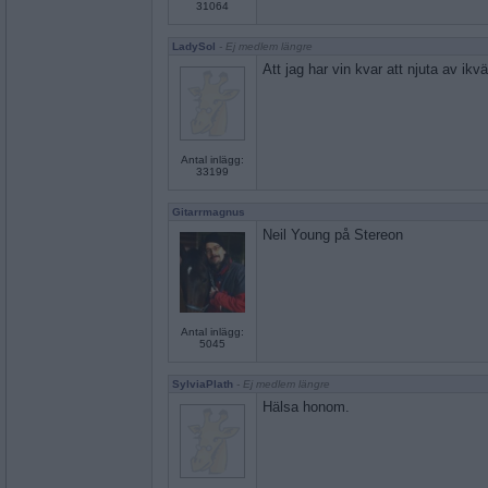
31064
LadySol
- Ej medlem längre
Att jag har vin kvar att njuta av ikväl
Antal inlägg:
33199
Gitarrmagnus
Neil Young på Stereon
Antal inlägg:
5045
SylviaPlath
- Ej medlem längre
Hälsa honom.