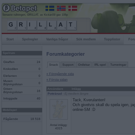
Senaste rullningen, GRILLAT, av Kickan59 gav 106p
Start
Spelregler
Vanliga frågor
Sök medlem
Topplistor
For
Spelrum
Forumkategorier
Giraffen
24
Snack
Support
Ordlekar
IRL-spel
Turneringar
Krokodilen
0
« Föregående sida
Elefanten
0
« Första sidan
Musen
0
Böjningslistan
Grisen
Användare
Inlägg
16
Böjningslistan
Pottränad
- Ej medlem längre
Inloggade
40
Tack, Kverulanten!
Och givetvis skall du spela igen, jag
online-SM :D
Mobilspel
Pågående
18 518
Antal inlägg:
4315