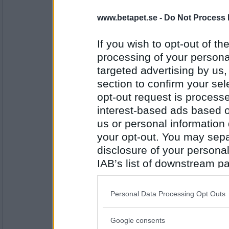
www.betapet.se -
Do Not Process 
LadySol
- Ej medlem längre
Att översättandet trots allt går framå
själv eftersom helgplanerna gick om 
If you wish to opt-out of the
kommer sol.
processing of your personal
targeted advertising by us
Antal inlägg:
33199
section to confirm your sel
opt-out request is proces
Tvålis
- Ej medlem längre
Att det verkar finnas ett stavnings
interest-based ads based o
det nu inte är så att jag är punktmar
us or personal information d
your opt-out. You may separ
disclosure of your personal
Antal inlägg:
4429
IAB’s list of downstream pa
potrzebie
- Ej medlem längre
also be disclosed by us to 
Att vakna och komma på att man har
Downstream Participants
th
kylskåpet från igår kväll.
Personal Data Processing Opt Outs
third parties.
Google consents
Please note that this web
Antal inlägg: 27