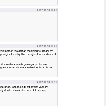
2012-01-13 16:28
2012-01-13 18:38
tisk morgon (såklart att mobilalarmet lägger av
 originellt av dig, lilla xperiajävel) utvecklades till
klockradio som alla gamlingar pratar om.
ggen imorse, så funkade den inte innan är den
2012-01-13 20:18
nderande, tackade ja till ett otroligt vackert,
bjudande :) Nu är det bara att kavla upp