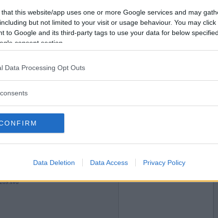
2012-01-12 18:14
Vill du bli
 that this website/app uses one or more Google services and may gath
medlem?
 m/
including but not limited to your visit or usage behaviour. You may click 
 to Google and its third-party tags to use your data for below specifi
Skapa nytt konto
ogle consent section.
l Data Processing Opt Outs
2012-01-12 18:33
k gjorde den mig glad , =)
consents
CONFIRM
2012-01-12 18:57
Data Deletion
Data Access
Privacy Policy
3269.svd