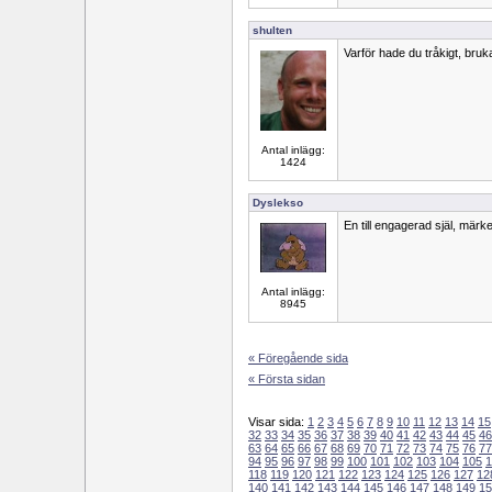
shulten
Varför hade du tråkigt, bruk
Antal inlägg:
1424
Dyslekso
En till engagerad själ, märker
Antal inlägg:
8945
« Föregående sida
« Första sidan
Visar sida:
1
2
3
4
5
6
7
8
9
10
11
12
13
14
15
32
33
34
35
36
37
38
39
40
41
42
43
44
45
46
63
64
65
66
67
68
69
70
71
72
73
74
75
76
77
94
95
96
97
98
99
100
101
102
103
104
105
1
118
119
120
121
122
123
124
125
126
127
12
140
141
142
143
144
145
146
147
148
149
15