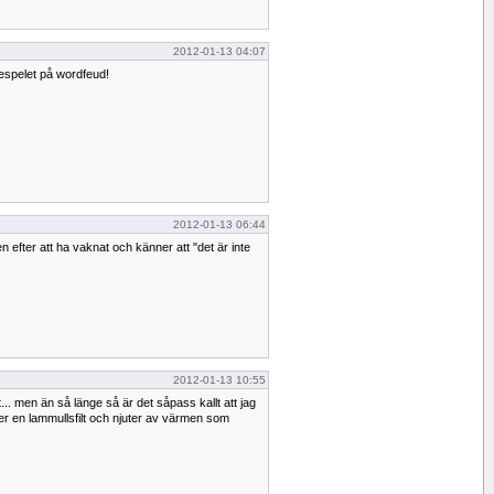
2012-01-13 04:07
riespelet på wordfeud!
2012-01-13 06:44
 efter att ha vaknat och känner att "det är inte
2012-01-13 10:55
... men än så länge så är det såpass kallt att jag
der en lammullsfilt och njuter av värmen som