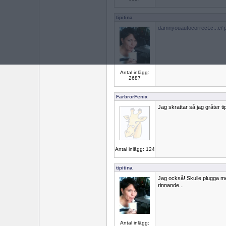
tipitina
damnyouautocorrect.c...c/ 
Antal inlägg:
2687
FarbrorFenix
Jag skrattar så jag gråter ti
Antal inlägg: 124
tipitina
Jag också! Skulle plugga me
rinnande...
Antal inlägg: