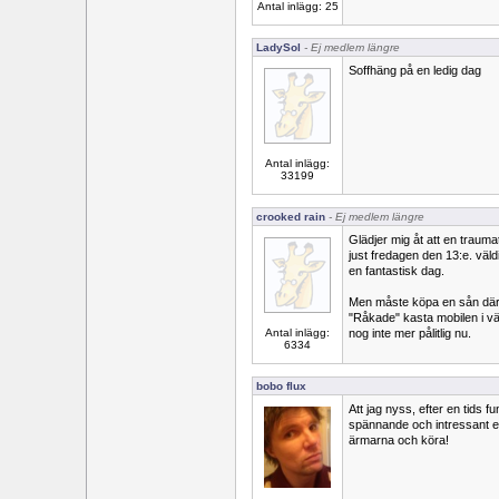
Antal inlägg: 25
LadySol
- Ej medlem längre
Soffhäng på en ledig dag
Antal inlägg:
33199
crooked rain
- Ej medlem längre
Glädjer mig åt att en trauma
just fredagen den 13:e. väldigt
en fantastisk dag.
Men måste köpa en sån där 
"Råkade" kasta mobilen i vä
Antal inlägg:
nog inte mer pålitlig nu.
6334
bobo flux
Att jag nyss, efter en tids fu
spännande och intressant er
ärmarna och köra!