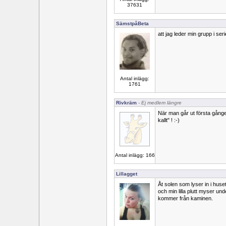
37631
SämstpåBeta
att jag leder min grupp i se
Antal inlägg:
1761
Rivkräm
- Ej medlem längre
När man går ut första gången
kallt" ! :-)
Antal inlägg: 166
Lillagget
Åt solen som lyser in i huset
och min lilla plutt myser un
kommer från kaminen.