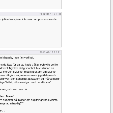
2012-01-13 21:00
a jobbarkompisar, inte svårt att prestera med en
2012-01-13 22:21
m klagade, men fan vad kul.
da idag för att jag hade tråkigt och ville se lite
tavfel. Mycket riktigt innehöll huvudsidan en
nat morden i Malmö" med sitt skämt om Malmö
ana att göra så, men nu skrev jag till dem och
överdrivet (och konstigt) att tala om att "håna mord"
 säga "hähä, vilka mesiga mord det där var".
essen, och ser man på:
rden i Malmö
d skämtar på Twitter om skjutningarna i Malmö
ngstad nära dig?""
t. :/