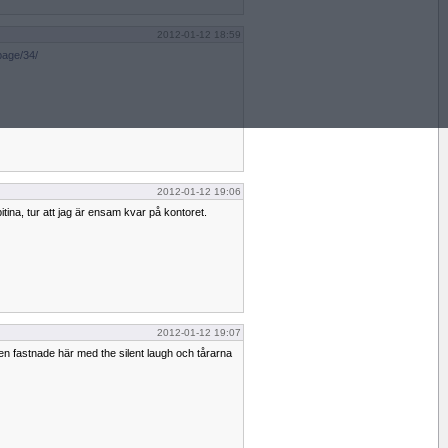
2012-01-12 18:59
page/34/
2012-01-12 19:06
pitina, tur att jag är ensam kvar på kontoret.
2012-01-12 19:07
n fastnade här med the silent laugh och tårarna