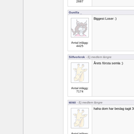
2687
Gunilla _
Biggest Loser :)
Antal inlägg:
4425
Silfverkrok
- Ej medlem längre
Årets första semla :)
Antal inlägg:
7174
ttiittii
- Ej medlem längre
haha dom har beslag tagit 3
Antal inlägg: