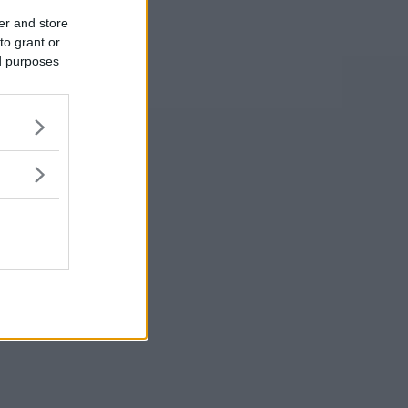
er and store
to grant or
ed purposes