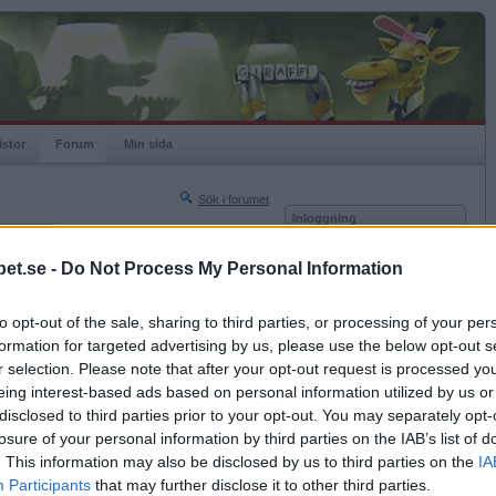
istor
Forum
Min sida
Sök i forumet
Inloggning
rneringar
Användare
et.se -
Do Not Process My Personal Information
Nästa sida »
Lösenord
Sista sidan »
to opt-out of the sale, sharing to third parties, or processing of your per
Kom ihåg mig
2012-01-12 13:49
formation for targeted advertising by us, please use the below opt-out s
Logga in
 för en gångs skull :)
r selection. Please note that after your opt-out request is processed y
eing interest-based ads based on personal information utilized by us or
Glömt ditt lösenord?
Få ny aktiveringslänk
disclosed to third parties prior to your opt-out. You may separately opt-
losure of your personal information by third parties on the IAB’s list of
. This information may also be disclosed by us to third parties on the
IA
Betapet är gratis!
Participants
that may further disclose it to other third parties.