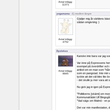
Antal inlägg:
11371
yogamama
- Ej medlem längre
Gädjer mig åt världens bäst
sådan omgivning :)
Antal inlägg:
4752
Dyslekso
Kanske inte bara var jag so
Var inne på Expressens hemsi
exempel på överdrifter och s
artikel om en man som "hå
Antal inlägg:
som en pangstad. Inte min v
8945
tyckte att det väl blev lite 
- det skulle ju mer vara att
Nu gick jag in igen på Expr
"Politikerns [skämt] om mo
Kommunalrådet Ulf Bingsgår
"Vad sägs om Malmö - en pa
Det var min manifestation, de