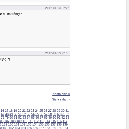
2012-01-13 22:25
ar du ha tråkigt?
2012-01-13 22:35
 jag. :)
Nästa sida »
Sista sidan »
16
17
18
19
20
21
22
23
24
25
26
27
28
29
30
31
47
48
49
50
51
52
53
54
55
56
57
58
59
60
61
62
78
79
80
81
82
83
84
85
86
87
88
89
90
91
92
93
06
107
108
109
110
111
112
113
114
115
116
117
8
129
130
131
132
133
134
135
136
137
138
139
0
151
152
153
154
155
156
157
158
159
160
161