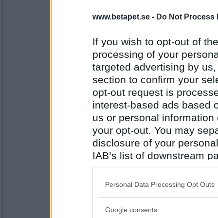
jonisk
- Ej medlem längre
www.betapet.se -
Do Not Process 
marme>> ingen alls, har jättekänsli
något..
If you wish to opt-out of the
processing of your personal
targeted advertising by us
Antal inlägg:
7985
section to confirm your sel
marmeladov22
opt-out request is proces
Så bra. Brukar inte ha besvär, men e
interest-based ads based o
lite allergi.
us or personal information d
your opt-out. You may separ
Antal inlägg:
disclosure of your personal
4211
IAB’s list of downstream pa
jonisk
- Ej medlem längre
also be disclosed by us to 
Det är därför jag använder en annan
Downstream Participants
th
Personal Data Processing Opt Outs
third parties.
Google consents
Antal inlägg:
Please note that this web
7985