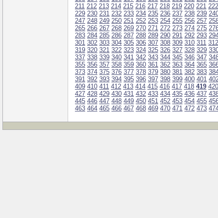
211
212
213
214
215
216
217
218
219
220
221
22
229
230
231
232
233
234
235
236
237
238
239
24
247
248
249
250
251
252
253
254
255
256
257
25
265
266
267
268
269
270
271
272
273
274
275
27
283
284
285
286
287
288
289
290
291
292
293
29
301
302
303
304
305
306
307
308
309
310
311
31
319
320
321
322
323
324
325
326
327
328
329
33
337
338
339
340
341
342
343
344
345
346
347
34
355
356
357
358
359
360
361
362
363
364
365
36
373
374
375
376
377
378
379
380
381
382
383
38
391
392
393
394
395
396
397
398
399
400
401
40
409
410
411
412
413
414
415
416
417
418
419
42
427
428
429
430
431
432
433
434
435
436
437
43
445
446
447
448
449
450
451
452
453
454
455
45
463
464
465
466
467
468
469
470
471
472
473
47