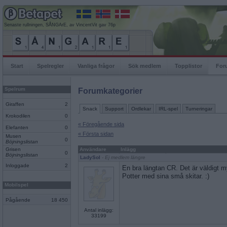
Senaste rullningen, SÅNGArE, av VincentVit gav 76p
Start
Spelregler
Vanliga frågor
Sök medlem
Topplistor
For
Spelrum
Forumkategorier
Giraffen
2
Snack
Support
Ordlekar
IRL-spel
Turneringar
Krokodilen
0
« Föregående sida
Elefanten
0
« Första sidan
Musen
0
Böjningslistan
Grisen
Användare
Inlägg
0
Böjningslistan
LadySol
- Ej medlem längre
Inloggade
2
En bra längtan CR. Det är väldigt my
Potter med sina små skitar. :)
Mobilspel
Pågående
18 450
Antal inlägg:
33199