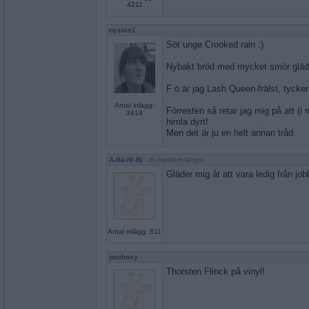
4211
nystan1
Söt unge Crooked rain :)
Nybakt bröd med mycket smör gläd
F ö är jag Lash Queen-frälst, tycker
Antal inlägg:
Förresten så retar jag mig på att (i
3414
himla dyrt!
Men det är ju en helt annan tråd.
A-Ba-Ni-Bi
- Ej medlem längre
Gläder mig åt att vara ledig från jo
Antal inlägg: 611
poohney
Thorsten Flinck på vinyl!