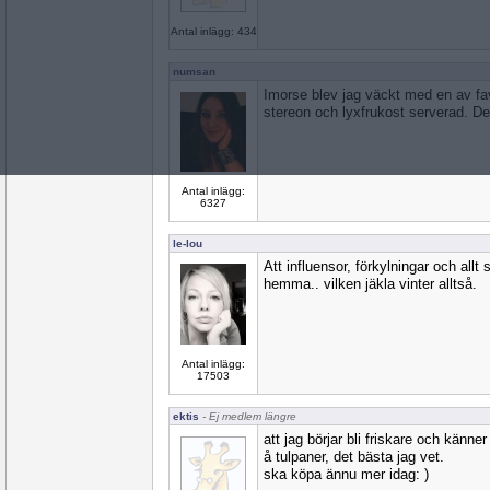
Antal inlägg: 434
numsan
Imorse blev jag väckt med en av fa
stereon och lyxfrukost serverad. Det
Antal inlägg:
6327
le-lou
Att influensor, förkylningar och allt 
hemma.. vilken jäkla vinter alltså.
Antal inlägg:
17503
ektis
- Ej medlem längre
att jag börjar bli friskare och känner
å tulpaner, det bästa jag vet.
ska köpa ännu mer idag: )