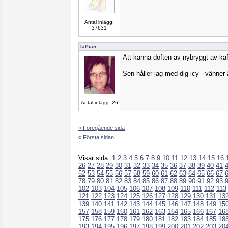
Antal inlägg:
37631
IaPian
Att känna doften av nybryggt av kaffe
Sen håller jag med dig icy - vänner 
Antal inlägg: 26
« Föregående sida
« Första sidan
Visar sida:
1
2
3
4
5
6
7
8
9
10
11
12
13
14
15
16
26
27
28
29
30
31
32
33
34
35
36
37
38
39
40
41
52
53
54
55
56
57
58
59
60
61
62
63
64
65
66
67
78
79
80
81
82
83
84
85
86
87
88
89
90
91
92
93
102
103
104
105
106
107
108
109
110
111
112
113
121
122
123
124
125
126
127
128
129
130
131
13
139
140
141
142
143
144
145
146
147
148
149
15
157
158
159
160
161
162
163
164
165
166
167
16
175
176
177
178
179
180
181
182
183
184
185
18
193
194
195
196
197
198
199
200
201
202
203
20