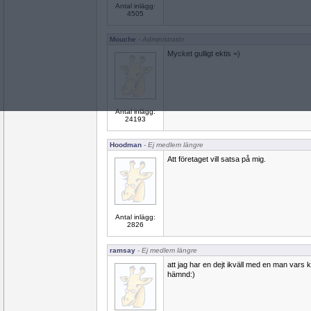
Antal inlägg:
4505
Mouche
- Administratör
Mycket gulligt ektis =)
Antal inlägg:
24193
Hoodman
- Ej medlem längre
Att företaget vill satsa på mig.
Antal inlägg:
2826
ramsay
- Ej medlem längre
att jag har en dejt ikväll med en man vars kv
hämnd:)