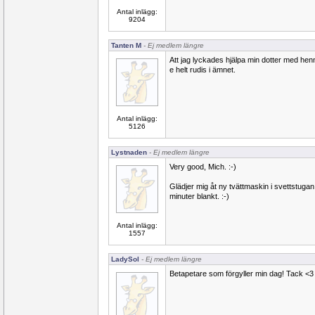
Antal inlägg:
9204
Tanten M
- Ej medlem längre
Att jag lyckades hjälpa min dotter med he
e helt rudis i ämnet.
Antal inlägg:
5126
Lystnaden
- Ej medlem längre
Very good, Mich. :-)
Glädjer mig åt ny tvättmaskin i svettstugan
minuter blankt. :-)
Antal inlägg:
1557
LadySol
- Ej medlem längre
Betapetare som förgyller min dag! Tack <3