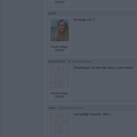
24193
Lill-IT
Konstigt va? ;)
Antal inlägg:
31618
SylviaPlath
- Ej medlem längre
Röstningen är inte klar ännu, men snart!
Antal inlägg:
31064
ektis
- Ej medlem längre
vad gulligt mouche. hihi: )