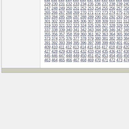
229
230
231
232
233
234
235
236
237
238
239
24
247
248
249
250
251
252
253
254
255
256
257
25
265
266
267
268
269
270
271
272
273
274
275
27
283
284
285
286
287
288
289
290
291
292
293
29
301
302
303
304
305
306
307
308
309
310
311
31
319
320
321
322
323
324
325
326
327
328
329
33
337
338
339
340
341
342
343
344
345
346
347
34
355
356
357
358
359
360
361
362
363
364
365
36
373
374
375
376
377
378
379
380
381
382
383
38
391
392
393
394
395
396
397
398
399
400
401
40
409
410
411
412
413
414
415
416
417
418
419
42
427
428
429
430
431
432
433
434
435
436
437
43
445
446
447
448
449
450
451
452
453
454
455
45
463
464
465
466
467
468
469
470
471
472
473
47