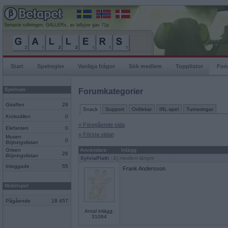
Senaste rullningen, GALLERs, av billyjoe gav 71p
Start
Spelregler
Vanliga frågor
Sök medlem
Topplistor
For
Spelrum
Forumkategorier
Giraffen
29
Snack
Support
Ordlekar
IRL-spel
Turneringar
Krokodilen
0
« Föregående sida
Elefanten
0
« Första sidan
Musen
0
Böjningslistan
Grisen
Användare
Inlägg
26
Böjningslistan
SylviaPlath
- Ej medlem längre
Inloggade
55
Frank Andersson.
Mobilspel
Pågående
18 457
Antal inlägg:
31064