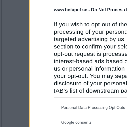
ramsay
- Ej medlem längre
www.betapet.se -
Do Not Process 
frank är het.
If you wish to opt-out of the
processing of your personal
Antal inlägg:
targeted advertising by us
9204
section to confirm your sel
ektis
- Ej medlem längre
opt-out request is proces
ja, okej, jag har inte tittat på något med fra
stel ut i ansiktet, men han är säkert jättesöt
interest-based ads based o
us or personal information d
your opt-out. You may separ
Antal inlägg:
disclosure of your personal
4505
IAB’s list of downstream pa
ektis
- Ej medlem längre
also be disclosed by us to 
haha, jaja. jag vet inget om frankie. och han
Downstream Participants
th
Personal Data Processing Opt Outs
third parties.
Google consents
Antal inlägg:
Please note that this web
4505