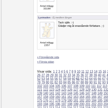
Antal inlägg:
33199
Lystnaden
- Ej medlem längre
Tack själv. :-)
Glädjer mig åt enastående författare. ;-)
Antal inlägg:
1557
« Föregående sida
« Första sidan
Visar sida:
1
2
3
4
5
6
7
8
9
10
11
12
13
14
15
16
26
27
28
29
30
31
32
33
34
35
36
37
38
39
40
41
52
53
54
55
56
57
58
59
60
61
62
63
64
65
66
67
78
79
80
81
82
83
84
85
86
87
88
89
90
91
92
93
102
103
104
105
106
107
108
109
110
111
112
113
121
122
123
124
125
126
127
128
129
130
131
13
139
140
141
142
143
144
145
146
147
148
149
15
157
158
159
160
161
162
163
164
165
166
167
16
175
176
177
178
179
180
181
182
183
184
185
18
193
194
195
196
197
198
199
200
201
202
203
20
211
212
213
214
215
216
217
218
219
220
221
22