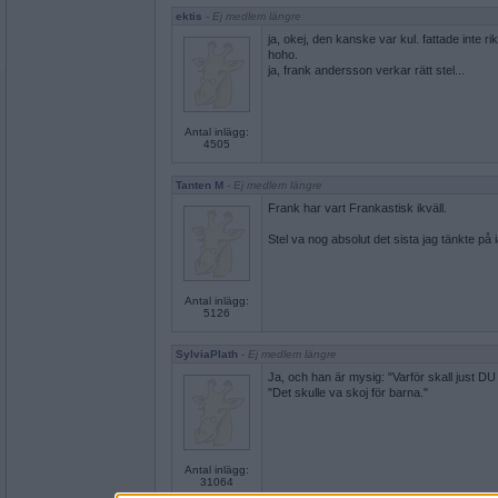
ektis
- Ej medlem längre
ja, okej, den kanske var kul. fattade inte rik
hoho.
ja, frank andersson verkar rätt stel...
Antal inlägg:
4505
Tanten M
- Ej medlem längre
Frank har vart Frankastisk ikväll.
Stel va nog absolut det sista jag tänkte på i
Antal inlägg:
5126
SylviaPlath
- Ej medlem längre
Ja, och han är mysig: "Varför skall just DU
"Det skulle va skoj för barna."
Antal inlägg:
31064