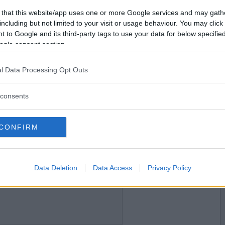
2011-01-10 13:27
Vill du bli
 that this website/app uses one or more Google services and may gath
medlem?
including but not limited to your visit or usage behaviour. You may click 
 to Google and its third-party tags to use your data for below specifi
Skapa nytt konto
ogle consent section.
l Data Processing Opt Outs
2011-01-10 13:30
dag. ;)
consents
CONFIRM
2011-01-10 14:52
Data Deletion
Data Access
Privacy Policy
drygt 700 000,00. Mycket bra.