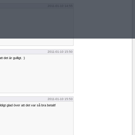
2011-01-10 14:55
2011-01-10 15:50
t det är gulligt. :)
2011-01-10 15:53
digt glad över att det var så bra betalt!