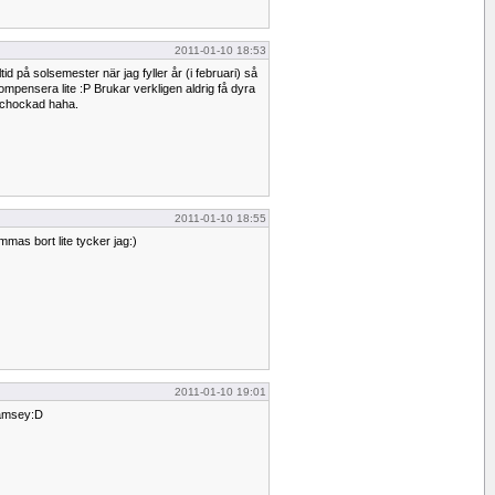
2011-01-10 18:53
tid på solsemester när jag fyller år (i februari) så
ompensera lite :P Brukar verkligen aldrig få dyra
 chockad haha.
2011-01-10 18:55
mmas bort lite tycker jag:)
2011-01-10 19:01
amsey:D