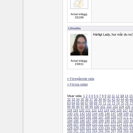
Antal inlägg:
33199
Lillstölla
Härligt Lady, hur mår du nu
Antal inlägg:
23831
« Föregående sida
« Första sidan
Visar sida:
1
2
3
4
5
6
7
8
9
10
11
12
13
14
15
32
33
34
35
36
37
38
39
40
41
42
43
44
45
46
63
64
65
66
67
68
69
70
71
72
73
74
75
76
77
94
95
96
97
98
99
100
101
102
103
104
105
1
118
119
120
121
122
123
124
125
126
127
12
140
141
142
143
144
145
146
147
148
149
15
162
163
164
165
166
167
168
169
170
171
17
184
185
186
187
188
189
190
191
192
193
19
206
207
208
209
210
211
212
213
214
215
21
228
229
230
231
232
233
234
235
236
237
23
250
251
252
253
254
255
256
257
258
259
26