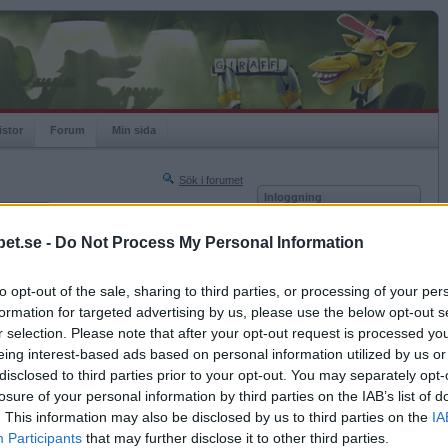
istor
Forum
Min sida
Sök i forumet
Inloggning
rneringar
Användare
et.se -
Do Not Process My Personal Information
Nästa sida »
Lösenord
Sista sidan »
to opt-out of the sale, sharing to third parties, or processing of your per
Kom ihåg mig
2011-01-10 13:25
formation for targeted advertising by us, please use the below opt-out s
Logga in
r selection. Please note that after your opt-out request is processed y
eing interest-based ads based on personal information utilized by us or
Glömt ditt lösenord?
Få ny aktiveringslänk
disclosed to third parties prior to your opt-out. You may separately opt-
losure of your personal information by third parties on the IAB’s list of
. This information may also be disclosed by us to third parties on the
IA
Betapet är gratis!
Participants
that may further disclose it to other third parties.