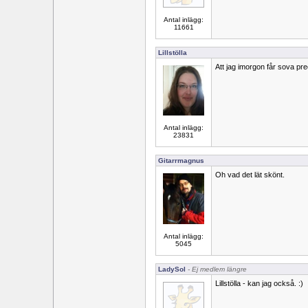
Antal inlägg:
11661
Lillstölla
Att jag imorgon får sova preci
Antal inlägg:
23831
Gitarrmagnus
Oh vad det lät skönt.
Antal inlägg:
5045
LadySol
- Ej medlem längre
Lillstölla - kan jag också. :)