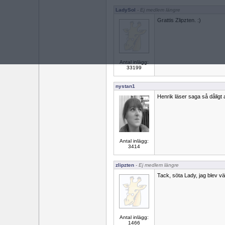
LadySol
- Ej medlem längre
Grattis Zlipzten. :)
Antal inlägg:
33199
nystan1
Henrik läser saga så dåligt at
Antal inlägg:
3414
zlipzten
- Ej medlem längre
Tack, söta Lady, jag blev väl
Antal inlägg:
1466