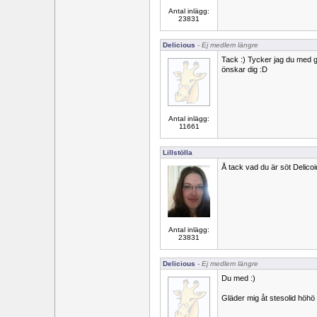
Antal inlägg:
23831
Delicious
- Ej medlem längre
Tack :) Tycker jag du med gö
önskar dig :D
Antal inlägg:
11661
Lillstölla
Å tack vad du är söt Delicoi
Antal inlägg:
23831
Delicious
- Ej medlem längre
Du med :)
Gläder mig åt stesolid höhö