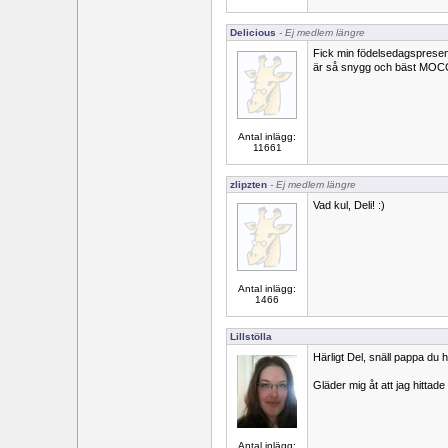
Delicious
- Ej medlem längre
Fick min födelsedagspresen
är så snygg och bäst M
Antal inlägg:
11661
zlipzten
- Ej medlem längre
Vad kul, Deli! :)
Antal inlägg:
1466
Lillstölla
Härligt Del, snäll pappa du h
Gläder mig åt att jag hitta
Antal inlägg: