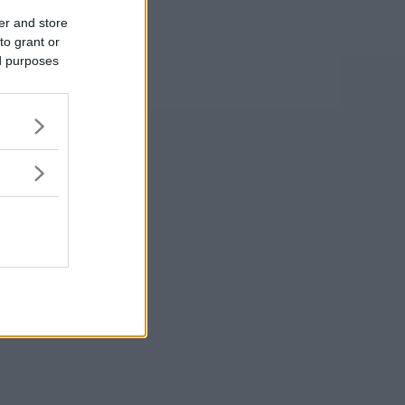
er and store
to grant or
ed purposes