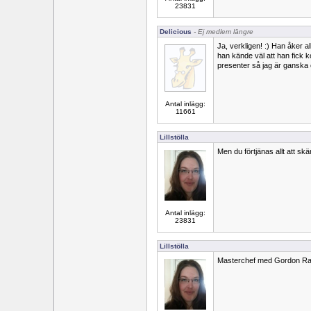
23831
Delicious
- Ej medlem längre
Ja, verkligen! :) Han åker all
han kände väl att han fick k
presenter så jag är ganska
Antal inlägg:
11661
Lillstölla
Men du förtjänas allt att skä
Antal inlägg:
23831
Lillstölla
Masterchef med Gordon R