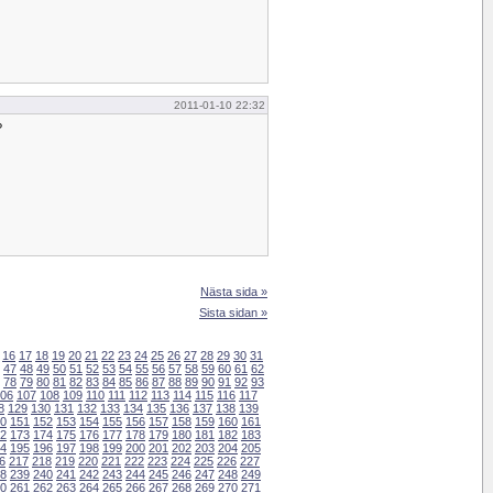
2011-01-10 22:32
?
Nästa sida »
Sista sidan »
16
17
18
19
20
21
22
23
24
25
26
27
28
29
30
31
47
48
49
50
51
52
53
54
55
56
57
58
59
60
61
62
78
79
80
81
82
83
84
85
86
87
88
89
90
91
92
93
06
107
108
109
110
111
112
113
114
115
116
117
8
129
130
131
132
133
134
135
136
137
138
139
0
151
152
153
154
155
156
157
158
159
160
161
2
173
174
175
176
177
178
179
180
181
182
183
4
195
196
197
198
199
200
201
202
203
204
205
6
217
218
219
220
221
222
223
224
225
226
227
8
239
240
241
242
243
244
245
246
247
248
249
0
261
262
263
264
265
266
267
268
269
270
271