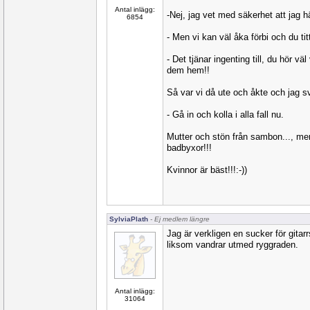
Antal inlägg:
-Nej, jag vet med säkerhet att jag
6854
- Men vi kan väl åka förbi och du t
- Det tjänar ingenting till, du hör v
dem hem!!
Så var vi då ute och åkte och jag s
- Gå in och kolla i alla fall nu.
Mutter och stön från sambon..., m
badbyxor!!!
Kvinnor är bäst!!!:-))
SylviaPlath
- Ej medlem längre
Jag är verkligen en sucker för gitar
liksom vandrar utmed ryggraden.
Antal inlägg:
31064