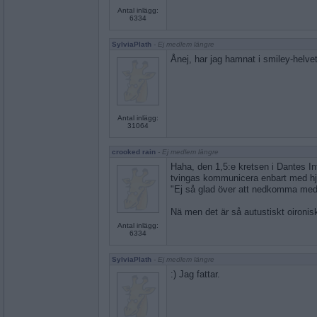
Antal inlägg:
6334
SylviaPlath
- Ej medlem längre
Ånej, har jag hamnat i smiley-helve
Antal inlägg:
31064
crooked rain
- Ej medlem längre
Haha, den 1,5:e kretsen i Dantes I
tvingas kommunicera enbart med hjä
"Ej så glad över att nedkomma med
Nä men det är så autustiskt oironiskt
Antal inlägg:
6334
SylviaPlath
- Ej medlem längre
:) Jag fattar.