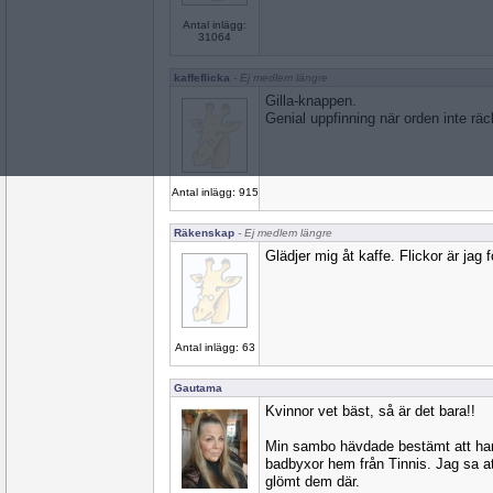
Antal inlägg:
31064
kaffeflicka
- Ej medlem längre
Gilla-knappen.
Genial uppfinning när orden inte räcke
Antal inlägg: 915
Räkenskap
- Ej medlem längre
Glädjer mig åt kaffe. Flickor är jag 
Antal inlägg: 63
Gautama
Kvinnor vet bäst, så är det bara!!
Min sambo hävdade bestämt att ha
badbyxor hem från Tinnis. Jag sa a
glömt dem där.