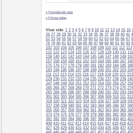
« Föregående sida
« Första sidan
Visar sida:
1
2
3
4
5
6
7
8
9
10
11
12
13
14
15
16
26
27
28
29
30
31
32
33
34
35
36
37
38
39
40
41
52
53
54
55
56
57
58
59
60
61
62
63
64
65
66
67
78
79
80
81
82
83
84
85
86
87
88
89
90
91
92
93
102
103
104
105
106
107
108
109
110
111
112
113
121
122
123
124
125
126
127
128
129
130
131
13
139
140
141
142
143
144
145
146
147
148
149
15
157
158
159
160
161
162
163
164
165
166
167
16
175
176
177
178
179
180
181
182
183
184
185
18
193
194
195
196
197
198
199
200
201
202
203
20
211
212
213
214
215
216
217
218
219
220
221
22
229
230
231
232
233
234
235
236
237
238
239
24
247
248
249
250
251
252
253
254
255
256
257
25
265
266
267
268
269
270
271
272
273
274
275
27
283
284
285
286
287
288
289
290
291
292
293
29
301
302
303
304
305
306
307
308
309
310
311
31
319
320
321
322
323
324
325
326
327
328
329
33
337
338
339
340
341
342
343
344
345
346
347
34
355
356
357
358
359
360
361
362
363
364
365
36
373
374
375
376
377
378
379
380
381
382
383
38
391
392
393
394
395
396
397
398
399
400
401
40
409
410
411
412
413
414
415
416
417
418
419
42
427
428
429
430
431
432
433
434
435
436
437
43
445
446
447
448
449
450
451
452
453
454
455
45