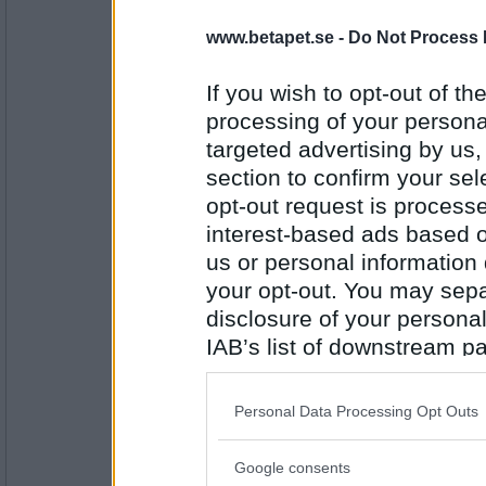
-FaMo-
- Ej medlem längre
www.betapet.se -
Do Not Process 
Kul att läsa under seriöst.
Istället för att prata om ämnet så 
motståndare till det man tycker. Hel
If you wish to opt-out of the
Slutar med att alla skriver; ja men d
jag inte, jo kolla här, ja men det v
processing of your personal
näää, du e dum o fattar ingenting.
Antal inlägg:
targeted advertising by us
2999
Sandlåda för prettowannabees.
section to confirm your sel
opt-out request is proces
-FaMo-
- Ej medlem längre
interest-based ads based o
Vart tar ni vägen Pubbe?
us or personal information d
your opt-out. You may separ
disclosure of your personal
Antal inlägg:
2999
IAB’s list of downstream pa
also be disclosed by us to 
Maja G
SOLEN!!
Downstream Participants
th
Personal Data Processing Opt Outs
third parties.
Google consents
Please note that this web