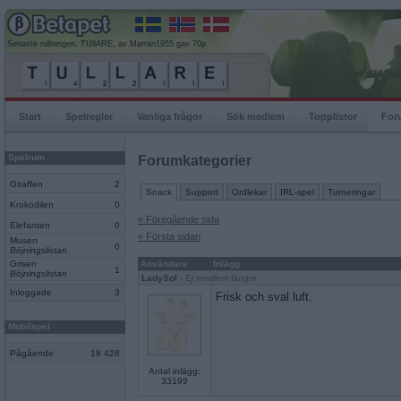
Senaste rullningen, TUllARE, av Marran1955 gav 70p
Start
Spelregler
Vanliga frågor
Sök medlem
Topplistor
For
Spelrum
Forumkategorier
Giraffen
2
Snack
Support
Ordlekar
IRL-spel
Turneringar
Krokodilen
0
« Föregående sida
Elefanten
0
« Första sidan
Musen
0
Böjningslistan
Grisen
Användare
Inlägg
1
Böjningslistan
LadySol
- Ej medlem längre
Inloggade
3
Frisk och sval luft.
Mobilspel
Pågående
18 428
Antal inlägg:
33199