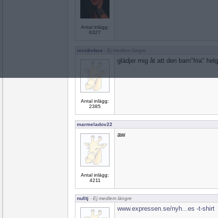
Antal inlägg:
6327
recidivfara
- Ej medlem längre
glädjer mig åt att den barn"fria" helg
Antal inlägg:
2385
marmeladov22
aw
Antal inlägg:
4211
nulltj
- Ej medlem längre
www.expressen.se/nyh...es -t-shirt