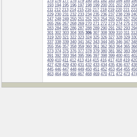
175
176
177
178
179
180
181
182
183
184
185
18
193
194
195
196
197
198
199
200
201
202
203
20
211
212
213
214
215
216
217
218
219
220
221
22
229
230
231
232
233
234
235
236
237
238
239
24
247
248
249
250
251
252
253
254
255
256
257
25
265
266
267
268
269
270
271
272
273
274
275
27
283
284
285
286
287
288
289
290
291
292
293
29
301
302
303
304
305
306
307
308
309
310
311
31
319
320
321
322
323
324
325
326
327
328
329
33
337
338
339
340
341
342
343
344
345
346
347
34
355
356
357
358
359
360
361
362
363
364
365
36
373
374
375
376
377
378
379
380
381
382
383
38
391
392
393
394
395
396
397
398
399
400
401
40
409
410
411
412
413
414
415
416
417
418
419
42
427
428
429
430
431
432
433
434
435
436
437
43
445
446
447
448
449
450
451
452
453
454
455
45
463
464
465
466
467
468
469
470
471
472
473
47