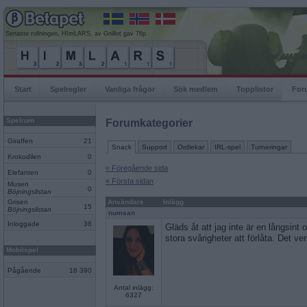
Senaste rullningen, HImLARS, av Gnillot gav 76p
Start
Spelregler
Vanliga frågor
Sök medlem
Topplistor
For
Spelrum
Forumkategorier
Giraffen
21
Snack
Support
Ordlekar
IRL-spel
Turneringar
Krokodilen
0
« Föregående sida
Elefanten
0
« Första sidan
Musen
0
Böjningslistan
Grisen
Användare
Inlägg
15
Böjningslistan
numsan
Inloggade
36
Gläds åt att jag inte är en långsint
stora svårigheter att förlåta. Det ver
Mobilspel
Pågående
18 390
Antal inlägg:
6327