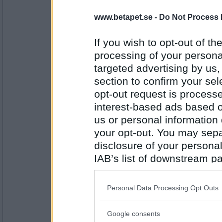
6327
www.betapet.se -
Do Not Process 
bobo flux
Jag skulle ju skrivit dem i samma m
mig på det i den här tråden.
If you wish to opt-out of the
processing of your personal
To the Småsaker jag gläder mig åt-
upload.wikimedia.org...hu mb/c/cb/
targeted advertising by us
,_oil_on_canvas_painting_ by_%C3
Antal inlägg:
section to confirm your sel
_1891,_Art_Gallery_of_New _South
11371
ive_L'Empereur',_oil_on_c anvas
opt-out request is proces
ouard_Detaille,_1891,_Art _Galler
interest-based ads based o
bobo flux
us or personal information d
Sablar, den här länken skulle jag tag
your opt-out. You may separ
Läderlappen-slapstick åt helvete...
disclosure of your personal
farm3.static.flickr....55 896a.jpg
IAB’s list of downstream pa
also be disclosed by us to 
Antal inlägg:
11371
Downstream Participants
th
Personal Data Processing Opt Outs
Resurrection
- Ej medlem längre
third parties.
gläder mig åt micropop och en förho
Google consents
Please note that this web