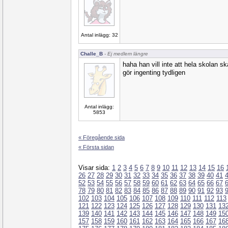
Antal inlägg: 32
Challe_B
- Ej medlem längre
haha han vill inte att hela skolan s
gör ingenting tydligen
Antal inlägg:
5853
« Föregående sida
« Första sidan
Visar sida:
1
2
3
4
5
6
7
8
9
10
11
12
13
14
15
16
26
27
28
29
30
31
32
33
34
35
36
37
38
39
40
41
52
53
54
55
56
57
58
59
60
61
62
63
64
65
66
67
78
79
80
81
82
83
84
85
86
87
88
89
90
91
92
93
102
103
104
105
106
107
108
109
110
111
112
113
121
122
123
124
125
126
127
128
129
130
131
13
139
140
141
142
143
144
145
146
147
148
149
15
157
158
159
160
161
162
163
164
165
166
167
16