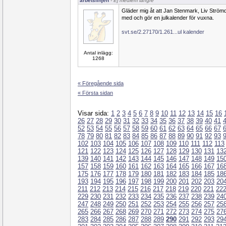
arbetslinjen
- Ej medlem längre
Gläder mig åt att Jan Stenmark, Liv Strö
med och gör en julkalender för vuxna.
svt.se/2.27170/1.261...ul kalender
Antal inlägg:
1268
« Föregående sida
« Första sidan
Visar sida:
1
2
3
4
5
6
7
8
9
10
11
12
13
14
15
16
26
27
28
29
30
31
32
33
34
35
36
37
38
39
40
41
52
53
54
55
56
57
58
59
60
61
62
63
64
65
66
67
78
79
80
81
82
83
84
85
86
87
88
89
90
91
92
93
102
103
104
105
106
107
108
109
110
111
112
113
121
122
123
124
125
126
127
128
129
130
131
13
139
140
141
142
143
144
145
146
147
148
149
15
157
158
159
160
161
162
163
164
165
166
167
16
175
176
177
178
179
180
181
182
183
184
185
18
193
194
195
196
197
198
199
200
201
202
203
20
211
212
213
214
215
216
217
218
219
220
221
22
229
230
231
232
233
234
235
236
237
238
239
24
247
248
249
250
251
252
253
254
255
256
257
25
265
266
267
268
269
270
271
272
273
274
275
27
283
284
285
286
287
288
289
290
291
292
293
29