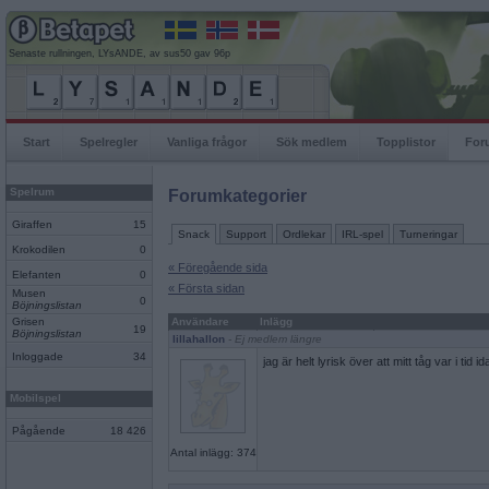
Senaste rullningen, LYsANDE, av sus50 gav 96p
Start
Spelregler
Vanliga frågor
Sök medlem
Topplistor
For
Spelrum
Forumkategorier
Giraffen
15
Snack
Support
Ordlekar
IRL-spel
Turneringar
Krokodilen
0
« Föregående sida
Elefanten
0
« Första sidan
Musen
0
Böjningslistan
Grisen
Användare
Inlägg
19
Böjningslistan
lillahallon
- Ej medlem längre
Inloggade
34
jag är helt lyrisk över att mitt tåg var i tid
Mobilspel
Pågående
18 426
Antal inlägg: 374