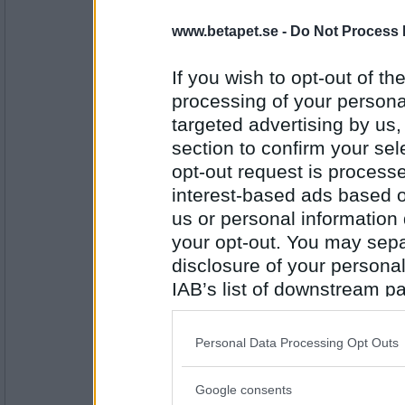
Haha, gör du res?
Du är fin du! Vissa andra tycker att jag är 
www.betapet.se -
Do Not Process 
Det lär inte du tycka av egen erfarenhet..
If you wish to opt-out of the
Antal inlägg:
processing of your personal
6327
targeted advertising by us
Lillstölla
section to confirm your sel
Flörtiga sms :D
opt-out request is proces
interest-based ads based o
us or personal information d
Antal inlägg:
your opt-out. You may separ
23831
disclosure of your personal
blue_moon
IAB’s list of downstream pa
Aquila: Dom försvann all världens väg. Nä
löv för att ha full koll på dom. =))
also be disclosed by us to 
Downstream Participants
th
Personal Data Processing Opt Outs
Antal inlägg:
third parties.
9719
Google consents
Incidental
- Ej medlem längre
Please note that this web