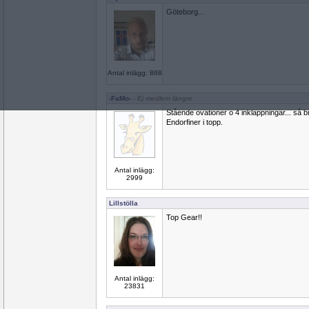
Göteborg...
Antal inlägg: 868
-FaMo-
- Ej medlem längre
Stående ovationer o 4 inklappningar... så b
Endorfiner i topp.
Antal inlägg:
2999
Lillstölla
Top Gear!!
Antal inlägg:
23831