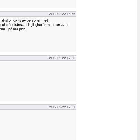
2012-02-22 16:56
h alltid omgivits av personer med
n rättskänsla. Likgiltighet är m.a.o en av de
rar - på alla plan.
2012-02-22 17:20
2012-02-22 17:31