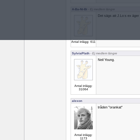
A-Ba-Ni-Bi
- Ej medlem längre
Det sägs att J.Lo:s ex äger
Antal inlägg: 611
SylviaPlath
- Ej medlem längre
Neil Young.
Antal inlägg:
31064
alexon
tråden "orankat"
Antal inlägg:
1173