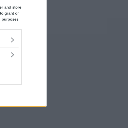
er and store
to grant or
ed purposes