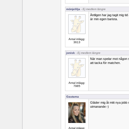
mönjelilja
- Ej medlem längre
Äntligen har jag tagit mig tid
är min egen barista.
Antal inlägg:
3613
jonisk
- Ej medlem längre
När man spelar mot någon so
att tacka för matchen.
Antal inlägg:
7985
Gautama
Gläder mig åt mitt nya jobb 
utmanande:-)
Antal inlägg: