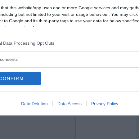
2012-02-21 23:37
Vill du bli
 that this website/app uses one or more Google services and may gath
medlem?
including but not limited to your visit or usage behaviour. You may click 
 to Google and its third-party tags to use your data for below specifi
Skapa nytt konto
ogle consent section.
l Data Processing Opt Outs
2012-02-21 23:38
af.
consents
CONFIRM
2012-02-21 23:58
Data Deletion
Data Access
Privacy Policy
st Ham. Den tjejen är både smart och snygg (om
 på att bli kär :)