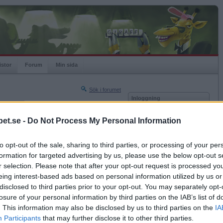
istor
Forum
Min sida
Sök i forumet
Inloggning
rneringar
Användare
et.se -
Do Not Process My Personal Information
Nästa sida »
Lösenord
Sista sidan »
to opt-out of the sale, sharing to third parties, or processing of your per
Kom ihåg mig
2012-02-21 23:36
formation for targeted advertising by us, please use the below opt-out s
Logga in
Då måste hon vara clean.
r selection. Please note that after your opt-out request is processed y
eing interest-based ads based on personal information utilized by us or
Glömt ditt lösenord?
Få ny aktiveringslänk
disclosed to third parties prior to your opt-out. You may separately opt-
losure of your personal information by third parties on the IAB’s list of
. This information may also be disclosed by us to third parties on the
IA
Betapet är gratis!
Participants
that may further disclose it to other third parties.