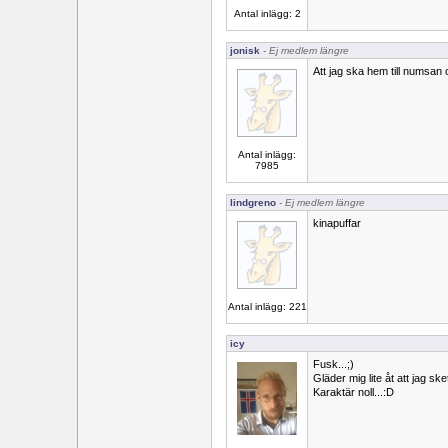
Antal inlägg: 2
jonisk
- Ej medlem längre
Att jag ska hem till numsan
Antal inlägg:
7985
lindgreno
- Ej medlem längre
kinapuffar
Antal inlägg: 221
icy
Fusk...;)
Gläder mig lite åt att jag sket
Karaktär noll...:D