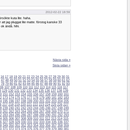
2012-02-22 18:59
örsökte kuta lite. haha.
r att jag pluggat lite matte. förstog kanske 33
 ok ändå. hihi.
Nästa sida »
Sista sidan »
16
17
18
19
20
21
22
23
24
25
26
27
28
29
30
31
47
48
49
50
51
52
53
54
55
56
57
58
59
60
61
62
78
79
80
81
82
83
84
85
86
87
88
89
90
91
92
93
06
107
108
109
110
111
112
113
114
115
116
117
8
129
130
131
132
133
134
135
136
137
138
139
0
151
152
153
154
155
156
157
158
159
160
161
2
173
174
175
176
177
178
179
180
181
182
183
4
195
196
197
198
199
200
201
202
203
204
205
6
217
218
219
220
221
222
223
224
225
226
227
8
239
240
241
242
243
244
245
246
247
248
249
0
261
262
263
264
265
266
267
268
269
270
271
2
283
284
285
286
287
288
289
290
291
292
293
4
305
306
307
308
309
310
311
312
313
314
315
6
327
328
329
330
331
332
333
334
335
336
337
8
349
350
351
352
353
354
355
356
357
358
359
0
371
372
373
374
375
376
377
378
379
380
381