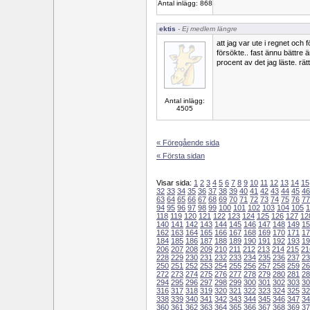
Antal inlägg: 868
ektis
- Ej medlem längre
att jag var ute i regnet och f
försökte.. fast ännu bättre ä
procent av det jag läste. rätt
Antal inlägg:
4505
« Föregående sida
« Första sidan
Visar sida:
1
2
3
4
5
6
7
8
9
10
11
12
13
14
15
32
33
34
35
36
37
38
39
40
41
42
43
44
45
46
63
64
65
66
67
68
69
70
71
72
73
74
75
76
77
94
95
96
97
98
99
100
101
102
103
104
105
1
118
119
120
121
122
123
124
125
126
127
12
140
141
142
143
144
145
146
147
148
149
15
162
163
164
165
166
167
168
169
170
171
17
184
185
186
187
188
189
190
191
192
193
19
206
207
208
209
210
211
212
213
214
215
21
228
229
230
231
232
233
234
235
236
237
23
250
251
252
253
254
255
256
257
258
259
26
272
273
274
275
276
277
278
279
280
281
28
294
295
296
297
298
299
300
301
302
303
30
316
317
318
319
320
321
322
323
324
325
32
338
339
340
341
342
343
344
345
346
347
34
360
361
362
363
364
365
366
367
368
369
37