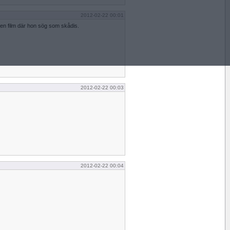
2012-02-22 00:01
 en film där hon sög som skådis.
2012-02-22 00:03
2012-02-22 00:04