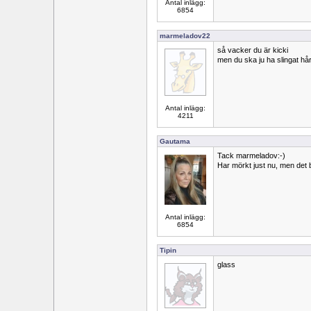
Antal inlägg:
6854
marmeladov22
så vacker du är kicki
men du ska ju ha slingat hår
Antal inlägg:
4211
Gautama
Tack marmeladov:-)
Har mörkt just nu, men det bl
Antal inlägg:
6854
Tipin
glass