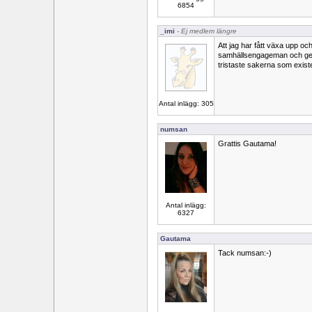
6854
_imi
- Ej medlem längre
Att jag har fått växa upp oc
samhällsengageman och genui
tristaste sakerna som existe
Antal inlägg: 305
numsan
Grattis Gautama!
Antal inlägg:
6327
Gautama
Tack numsan:-)