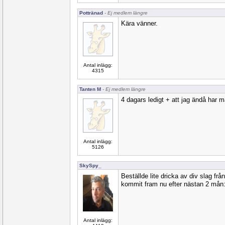
Pottränad
- Ej medlem längre
Kära vänner.
Antal inlägg:
4315
Tanten M
- Ej medlem längre
4 dagars ledigt + att jag ändå har ma
Antal inlägg:
5126
SkySpy_
Beställde lite dricka av div slag fr
kommit fram nu efter nästan 2 mån:
Antal inlägg: