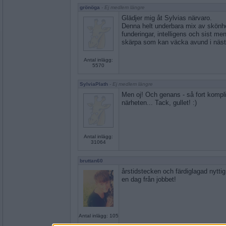
grönöga
- Ej medlem längre
Glädjer mig åt Sylvias närvaro.
Denna helt underbara mix av skönhet
funderingar, intelligens och sist me
skärpa som kan väcka avund i nästi
Antal inlägg:
5570
SylviaPlath
- Ej medlem längre
Men oj! Och genans - så fort kompl
närheten... Tack, gullet! :)
Antal inlägg:
31064
bruttan60
årstidstecken och färdiglagad nytt
en dag från jobbet!
Antal inlägg: 105