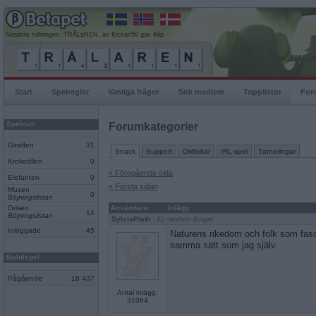
Senaste rullningen, TRÅLaREN, av Kickan59 gav 64p
Start
Spelregler
Vanliga frågor
Sök medlem
Topplistor
For
Spelrum
Forumkategorier
Giraffen
31
Snack
Support
Ordlekar
IRL-spel
Turneringar
Krokodilen
0
« Föregående sida
Elefanten
0
« Första sidan
Musen
0
Böjningslistan
Grisen
Användare
Inlägg
14
Böjningslistan
SylviaPlath
- Ej medlem längre
Inloggade
45
Naturens rikedom och folk som fasc
samma sätt som jag själv.
Mobilspel
Pågående
18 437
Antal inlägg:
31064