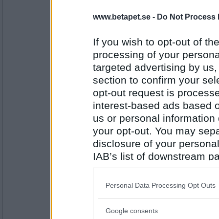
kverulanten
- Ej medlem längre
www.betapet.se -
Do Not Process 
Mitt ommålade vitrinskåp blir så sjuu
If you wish to opt-out of the
processing of your personal
Antal inlägg:
targeted advertising by us
1130
section to confirm your sel
LadySol
- Ej medlem längre
opt-out request is proces
Glädjer mig när det rörs om i grytan.
interest-based ads based o
us or personal information d
your opt-out. You may separ
Antal inlägg:
33199
disclosure of your personal
IAB’s list of downstream pa
numsan
also be disclosed by us to 
Glädjer mig åt ett superfint, kärleksf
som kom fram ikväll.
Downstream Participants
th
Min inneboende hade tydligen lagt 
Personal Data Processing Opt Outs
och glömt ge mig min..
third parties.
<3
Google consents
Antal inlägg:
Please note that this web
6327