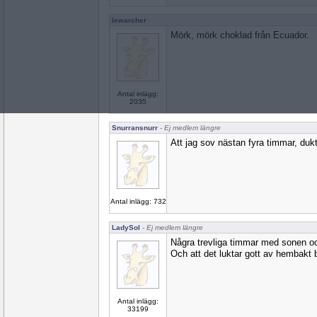
lewarcher
Mörk, mörk choklad från Ecuador.
Antal inlägg:
2035
Snurransnurr
- Ej medlem längre
Att jag sov nästan fyra timmar, dukt
Antal inlägg: 732
LadySol
- Ej medlem längre
Några trevliga timmar med sonen och
Och att det luktar gott av hembakt 
Antal inlägg:
33199