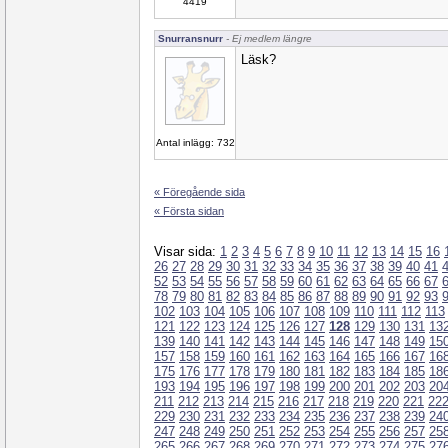
4419
Snurransnurr
- Ej medlem längre
Läsk?
Antal inlägg: 732
« Föregående sida
« Första sidan
Visar sida:
1
2
3
4
5
6
7
8
9
10
11
12
13
14
15
16
26
27
28
29
30
31
32
33
34
35
36
37
38
39
40
41
52
53
54
55
56
57
58
59
60
61
62
63
64
65
66
67
78
79
80
81
82
83
84
85
86
87
88
89
90
91
92
93
102
103
104
105
106
107
108
109
110
111
112
113
121
122
123
124
125
126
127
128
129
130
131
13
139
140
141
142
143
144
145
146
147
148
149
15
157
158
159
160
161
162
163
164
165
166
167
16
175
176
177
178
179
180
181
182
183
184
185
18
193
194
195
196
197
198
199
200
201
202
203
20
211
212
213
214
215
216
217
218
219
220
221
22
229
230
231
232
233
234
235
236
237
238
239
24
247
248
249
250
251
252
253
254
255
256
257
25
265
266
267
268
269
270
271
272
273
274
275
27