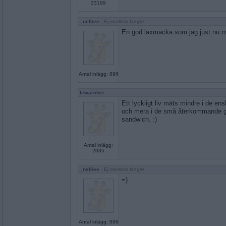
33199
_nelliee
- Ej medlem längre
En god laxmacka som jag just nu 
Antal inlägg: 896
lewarcher
Ett lyckligt liv mäts mindre i de en
och mera i de små återkommande g
sandwich. :)
Antal inlägg:
2035
_nelliee
- Ej medlem längre
=)
Antal inlägg: 896