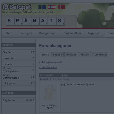
Senaste rullningen, SPÅNATs, av aluttan gav 68p
Start
Spelregler
Vanliga frågor
Sök medlem
Topplistor
For
Spelrum
Forumkategorier
Giraffen
26
Snack
Support
Ordlekar
IRL-spel
Turneringar
Krokodilen
0
« Föregående sida
Elefanten
0
« Första sidan
Musen
0
Böjningslistan
Grisen
Användare
Inlägg
36
Böjningslistan
jonisk
- Ej medlem längre
Inloggade
62
jag börjar trivas med jonisk.
Mobilspel
Pågående
18 465
Antal inlägg:
7985