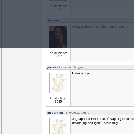
Antal inlägg:
6334
numsan
www.facebook.com/pho...am p;type=3
Antal inlägg:
6327
jonisk
- Ej medlem längre
Hahaha, igen
Antal inlägg:
7985
Injicera jul
- Ej medlem längre
Jag tappade min vante på väg till jobbet. 
hittade jag den igen. En bra dag.