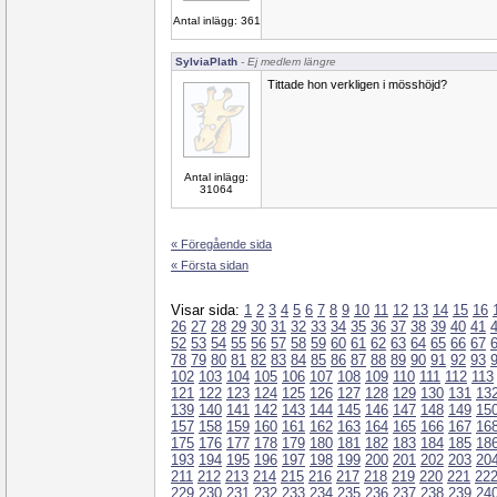
Antal inlägg: 361
SylviaPlath
- Ej medlem längre
Tittade hon verkligen i mösshöjd?
Antal inlägg:
31064
« Föregående sida
« Första sidan
Visar sida:
1
2
3
4
5
6
7
8
9
10
11
12
13
14
15
16
26
27
28
29
30
31
32
33
34
35
36
37
38
39
40
41
52
53
54
55
56
57
58
59
60
61
62
63
64
65
66
67
78
79
80
81
82
83
84
85
86
87
88
89
90
91
92
93
102
103
104
105
106
107
108
109
110
111
112
113
121
122
123
124
125
126
127
128
129
130
131
13
139
140
141
142
143
144
145
146
147
148
149
15
157
158
159
160
161
162
163
164
165
166
167
16
175
176
177
178
179
180
181
182
183
184
185
18
193
194
195
196
197
198
199
200
201
202
203
20
211
212
213
214
215
216
217
218
219
220
221
22
229
230
231
232
233
234
235
236
237
238
239
24