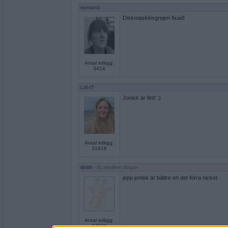
nystan1
Diskmaskinsgrejen fixad!
Antal inlägg:
3414
Lill-IT
Jonisk är fint! :)
Antal inlägg:
31618
ttiittii
- Ej medlem längre
jepp jonisk är bättre en det förra nicket
Antal inlägg:
37631