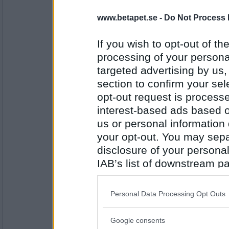
www.betapet.se -
Do Not Process 
marmeladov22
shine!
If you wish to opt-out of the
processing of your personal
targeted advertising by us
Antal inlägg:
4211
section to confirm your sel
opt-out request is proces
jonisk
- Ej medlem längre
Vad var det för fel på nulltj, ttiittii?
interest-based ads based o
Den joniska är en fin kolonnordning :)
us or personal information d
your opt-out. You may separ
disclosure of your personal
Antal inlägg:
7985
IAB’s list of downstream pa
crooked rain
- Ej medlem längre
also be disclosed by us to 
Googles Truffaut-logga. Blir lite nykär varj
Downstream Participants
th
Personal Data Processing Opt Outs
third parties.
Google consents
Please note that this web
Antal inlägg: