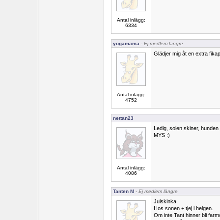
Antal inlägg:
6334
yogamama
- Ej medlem längre
Glädjer mig åt en extra fika
Antal inlägg:
4752
nettan23
Ledig, solen skiner, hunden 
MYS :)
Antal inlägg:
4086
Tanten M
- Ej medlem längre
Julskinka.
Hos sonen + tjej i helgen.
Om inte Tant hinner bli farm