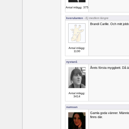
Antal inlägg: 375
kverulanten
- Ej medlem längre
Brandi Carlile. Och mitt jobb
Antal inlägg:
1130
nystan1
Årets första myggbett. Då 
Antal inlägg:
3414
numsan
Gamla goda vänner. Människ
finns där.