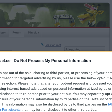
istor
Forum
Min sida
Sök i forumet
Inloggning
rneringar
Användare
et.se -
Do Not Process My Personal Information
Nästa sida »
Lösenord
Sista sidan »
to opt-out of the sale, sharing to third parties, or processing of your per
Kom ihåg mig
2011-04-21 12:02
formation for targeted advertising by us, please use the below opt-out s
Logga in
t är valborg. :D
r selection. Please note that after your opt-out request is processed y
eing interest-based ads based on personal information utilized by us or
Glömt ditt lösenord?
Få ny aktiveringslänk
disclosed to third parties prior to your opt-out. You may separately opt-
losure of your personal information by third parties on the IAB’s list of
. This information may also be disclosed by us to third parties on the
IA
Betapet är gratis!
Participants
that may further disclose it to other third parties.