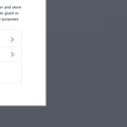
er and store
to grant or
ed purposes