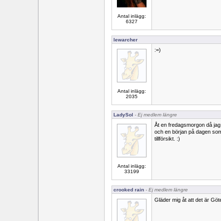
Antal inlägg:
6327
lewarcher
:=)
Antal inlägg:
2035
LadySol
- Ej medlem längre
Åt en fredagsmorgon då jag 
och en början på dagen som
tillförsikt. :)
Antal inlägg:
33199
crooked rain
- Ej medlem längre
Gläder mig åt att det är Göt