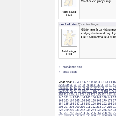
Vilket också glädjer mig.
Antal inlägg:
5126
crooked rain
- Ej medlem längre
Gläder mig åt parkhäng med v
vad jag ska ta med mig till g
Fisk? Skitsamma, ska bli gött 
Antal inlägg:
6334
« Föregående sida
« Första sidan
Visar sida:
1
2
3
4
5
6
7
8
9
10
11
12
13
14
15
32
33
34
35
36
37
38
39
40
41
42
43
44
45
46
63
64
65
66
67
68
69
70
71
72
73
74
75
76
77
94
95
96
97
98
99
100
101
102
103
104
105
1
118
119
120
121
122
123
124
125
126
127
12
140
141
142
143
144
145
146
147
148
149
15
162
163
164
165
166
167
168
169
170
171
17
184
185
186
187
188
189
190
191
192
193
19
206
207
208
209
210
211
212
213
214
215
21
228
229
230
231
232
233
234
235
236
237
23
250
251
252
253
254
255
256
257
258
259
26