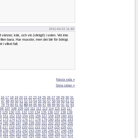
2011-04-22 11:40
änner, käk, och vin (viktigt!) i solen. Vet inte
rillen bara. Har musslor, men det blir för bökigt.
i vilket fall.
Nästa sida »
Sista sidan »
16
17
18
19
20
21
22
23
24
25
26
27
28
29
30
31
47
48
49
50
51
52
53
54
55
56
57
58
59
60
61
62
78
79
80
81
82
83
84
85
86
87
88
89
90
91
92
93
06
107
108
109
110
111
112
113
114
115
116
117
8
129
130
131
132
133
134
135
136
137
138
139
0
151
152
153
154
155
156
157
158
159
160
161
2
173
174
175
176
177
178
179
180
181
182
183
4
195
196
197
198
199
200
201
202
203
204
205
6
217
218
219
220
221
222
223
224
225
226
227
8
239
240
241
242
243
244
245
246
247
248
249
0
261
262
263
264
265
266
267
268
269
270
271