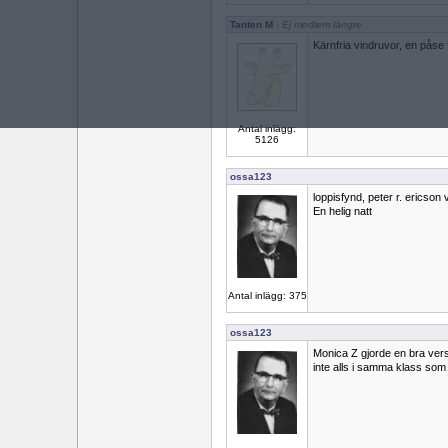
Tanten M
- Ej medlem längre
Kärnfria vindruvor, en påse f
Antal inlägg:
5126
ossa123
loppisfynd, peter r. ericson 
En helig natt
Antal inlägg: 375
ossa123
Monica Z gjorde en bra ver
inte alls i samma klass som 