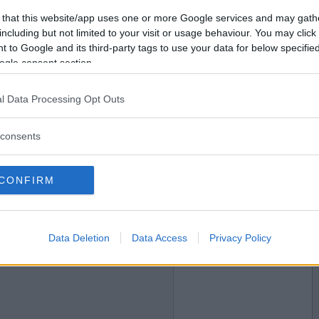
2011-04-21 12:24
Vill du bli
 that this website/app uses one or more Google services and may gath
t ägg och lite Jäger.
medlem?
including but not limited to your visit or usage behaviour. You may click 
 to Google and its third-party tags to use your data for below specifi
Skapa nytt konto
ogle consent section.
l Data Processing Opt Outs
2011-04-21 12:59
 i hans hemmastudio i helgen. Det var väldigt
consents
ed låten har en sorgligare betydelse.
CONFIRM
2011-04-21 13:57
Data Deletion
Data Access
Privacy Policy
alsbanden till min hund idag efter lång väntan. Det
arna och tiden det tog. Superfina och originella :)
ckså, då jag bara har kopplet i selet :P