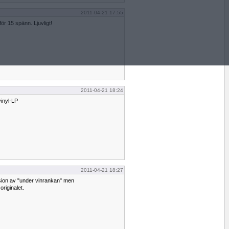
2011-04-21 17:55
ör 15 spänn. Ljuvligt!
2011-04-21 18:24
vinyl-LP
2011-04-21 18:27
sion av "under vinrankan" men
originalet.