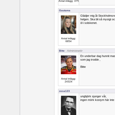
Antal inlägg: 375
Gautama
Glädjer mig åt Stockholmsr
helgen. Ska bli så mysigt oc
öl i solskenet.
Antal inlägg:
6854
Bitte
- Administratör
En underbar dag hunnit mass
som jag trodde ,
Bitte
Antal inlägg:
24324
ossa123
ungbjörk sjunger vår,
ingen mörk kostym här inte