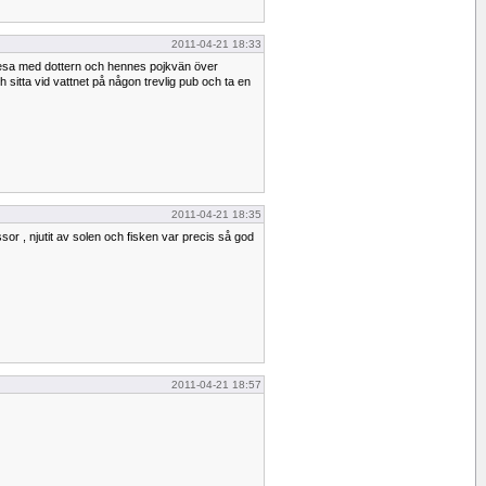
2011-04-21 18:33
esa med dottern och hennes pojkvän över
h sitta vid vattnet på någon trevlig pub och ta en
2011-04-21 18:35
or , njutit av solen och fisken var precis så god
2011-04-21 18:57