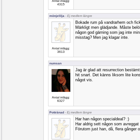
Antal inlägg:
4315
mönjelilja
- Ej medlem längre
Bokade rum på vandrarhem och fick
Märkligt men glädjande. Måste belö
någon god gärning som jag inte minn
misstag? Men jag klagar inte.
Antal inlägg:
3613
numsan
Jag är glad att resurrection bestämt
hit snart. Det känns liksom lite kon
något vis.
Antal inlägg:
6327
Pottränad
- Ej medlem längre
Har han någon specialdeal? :)
Har aldrig sett någon som avreggat e
Förutom just han, då, flera gånger oc