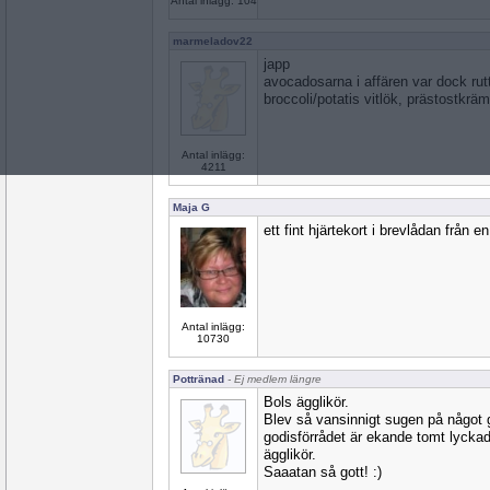
Antal inlägg: 104
marmeladov22
japp
avocadosarna i affären var dock rut
broccoli/potatis vitlök, prästostkräm 
Antal inlägg:
4211
Maja G
ett fint hjärtekort i brevlådan från en
Antal inlägg:
10730
Pottränad
- Ej medlem längre
Bols ägglikör.
Blev så vansinnigt sugen på något 
godisförrådet är ekande tomt lyckade
ägglikör.
Saaatan så gott! :)