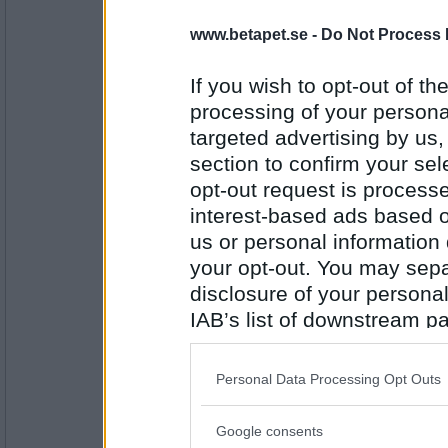
numsan
www.facebook.com/pho...am p;ref=
www.betapet.se -
Do Not Process 
Som en av mina kära vänner uttryckt
Bertil denna festivalsommar. Han ve
If you wish to opt-out of the
på hur man gör. Respekt."
processing of your personal
Antal inlägg:
6327
targeted advertising by us
section to confirm your sel
levakdörB
opt-out request is proces
Är hemma från jobbet idag, pasade 
anmälan till stockholm halvmaratho
interest-based ads based o
us or personal information d
your opt-out. You may separ
Antal inlägg:
1471
disclosure of your personal
IAB’s list of downstream pa
ektis
- Ej medlem längre
min trevligt goda lunch jag nyss fix
also be disclosed by us to 
olivolja å tomat.
Downstream Participants
th
att jag har massa grejor på gång. gla
Personal Data Processing Opt Outs
third parties.
Antal inlägg:
Google consents
4505
Please note that this web