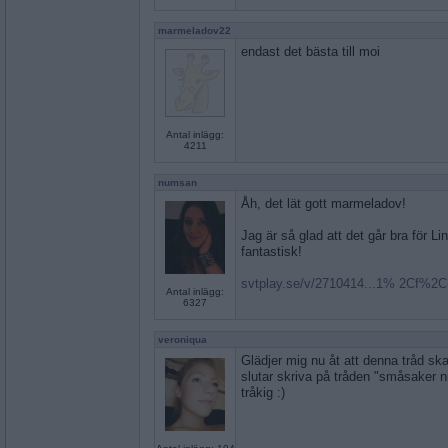
marmeladov22
endast det bästa till moi
Antal inlägg:
4211
numsan
Åh, det lät gott marmeladov!
Jag är så glad att det går bra för Li
fantastisk!
svtplay.se/v/2710414...1% 2Cf%2C
Antal inlägg:
6327
veroniqua
Glädjer mig nu åt att denna tråd s
slutar skriva på tråden "småsaker ni 
tråkig :)