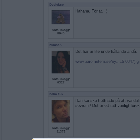
Dyslekso
Hahaha. Förlåt. :(
Antal inlägg:
8945
numsan
Det här är lite underhållande ändå.
www.barometern.se/ny...15 0847).
Antal inlägg:
6327
bobo flux
Han kanske tröttnade på att vandali
sovrum? Det är ett rätt vanligt fö
Antal inlägg:
11371