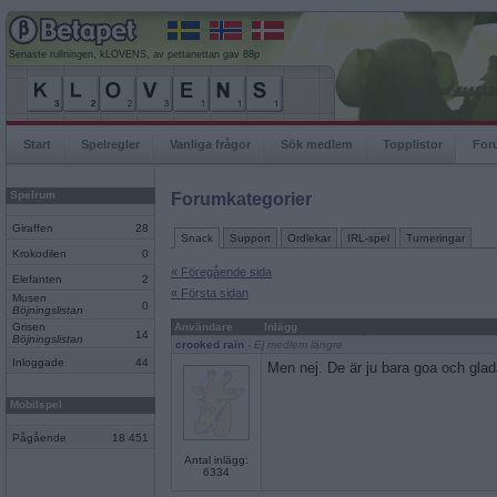
Senaste rullningen, kLOVENS, av pettanettan gav 88p
Start
Spelregler
Vanliga frågor
Sök medlem
Topplistor
For
Spelrum
Forumkategorier
Giraffen
28
Snack
Support
Ordlekar
IRL-spel
Turneringar
Krokodilen
0
« Föregående sida
Elefanten
2
« Första sidan
Musen
0
Böjningslistan
Grisen
Användare
Inlägg
14
Böjningslistan
crooked rain
- Ej medlem längre
Inloggade
44
Men nej. De är ju bara goa och glada.
Mobilspel
Pågående
18 451
Antal inlägg:
6334