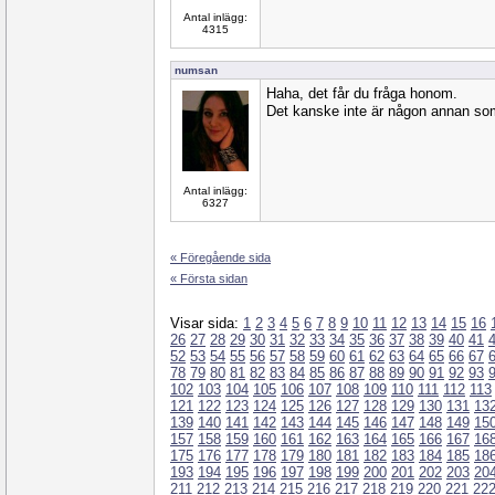
Antal inlägg:
4315
numsan
Haha, det får du fråga honom.
Det kanske inte är någon annan som 
Antal inlägg:
6327
« Föregående sida
« Första sidan
Visar sida:
1
2
3
4
5
6
7
8
9
10
11
12
13
14
15
16
26
27
28
29
30
31
32
33
34
35
36
37
38
39
40
41
52
53
54
55
56
57
58
59
60
61
62
63
64
65
66
67
78
79
80
81
82
83
84
85
86
87
88
89
90
91
92
93
102
103
104
105
106
107
108
109
110
111
112
113
121
122
123
124
125
126
127
128
129
130
131
13
139
140
141
142
143
144
145
146
147
148
149
15
157
158
159
160
161
162
163
164
165
166
167
16
175
176
177
178
179
180
181
182
183
184
185
18
193
194
195
196
197
198
199
200
201
202
203
20
211
212
213
214
215
216
217
218
219
220
221
22