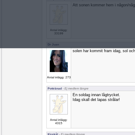
Att sonen kommer hem i någon/någr
Antal inlägg:
33199
Dr Juan
solen har kommit fram idag, sol oc
Antal inlägg: 273
Pottränad
- Ej medlem längre
En soldag innan lågtrycket.
Idag skall det lapas strålar!
Antal inlägg:
4315
Kirskål
- Ej medlem längre