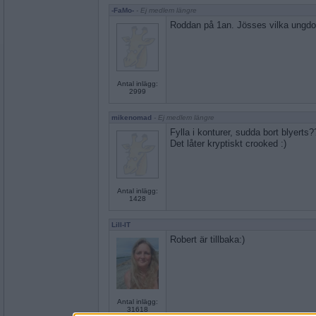
-FaMo-
- Ej medlem längre
Roddan på 1an. Jösses vilka ungdo
Antal inlägg:
2999
mikenomad
- Ej medlem längre
Fylla i konturer, sudda bort blyerts
Det låter kryptiskt crooked :)
Antal inlägg:
1428
Lill-IT
Robert är tillbaka:)
Antal inlägg:
31618