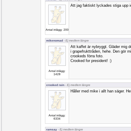
Att jag faktiskt lyckades stiga upp 
Antal inlägg: 200
mikenomad
- Ej medlem längre
Att kaffet är nybryggt. Gläder mig
i grapefrukttråden, hehe. Den gör m
crookeds förra foto.
Crooked for president! :)
Antal inlägg:
1428
crooked rain
- Ej medlem längre
Håller med mike i allt han säger. He
Antal inlägg:
6334
ramsay
- Ej medlem längre