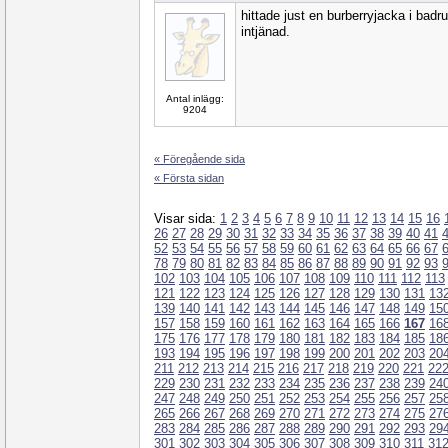
hittade just en burberryjacka i bad
intjänad.
Antal inlägg:
9204
« Föregående sida
« Första sidan
Visar sida:
1
2
3
4
5
6
7
8
9
10
11
12
13
14
15
16
26
27
28
29
30
31
32
33
34
35
36
37
38
39
40
41
52
53
54
55
56
57
58
59
60
61
62
63
64
65
66
67
78
79
80
81
82
83
84
85
86
87
88
89
90
91
92
93
102
103
104
105
106
107
108
109
110
111
112
113
121
122
123
124
125
126
127
128
129
130
131
13
139
140
141
142
143
144
145
146
147
148
149
15
157
158
159
160
161
162
163
164
165
166
167
16
175
176
177
178
179
180
181
182
183
184
185
18
193
194
195
196
197
198
199
200
201
202
203
20
211
212
213
214
215
216
217
218
219
220
221
22
229
230
231
232
233
234
235
236
237
238
239
24
247
248
249
250
251
252
253
254
255
256
257
25
265
266
267
268
269
270
271
272
273
274
275
27
283
284
285
286
287
288
289
290
291
292
293
29
301
302
303
304
305
306
307
308
309
310
311
31