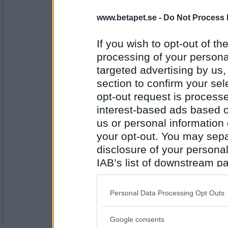
Robagain
- Ej medlem längre
www.betapet.se -
Do Not Process 
Ja, jag är på tvåan. Vilka minnen.
If you wish to opt-out of the
processing of your personal
targeted advertising by us
Antal inlägg: 103
section to confirm your sel
Lill-IT
opt-out request is proces
:)
interest-based ads based o
Och så glädjer jag mig åt Nattis skä
us or personal information d
hyfsat;)
your opt-out. You may separ
Antal inlägg:
disclosure of your personal
31618
IAB’s list of downstream pa
Fröken Sol
also be disclosed by us to 
Ingen småsak alls, direkt, men min
Downstream Participants
th
Personal Data Processing Opt Outs
third parties.
Antal inlägg: 84
Google consents
Please note that this web