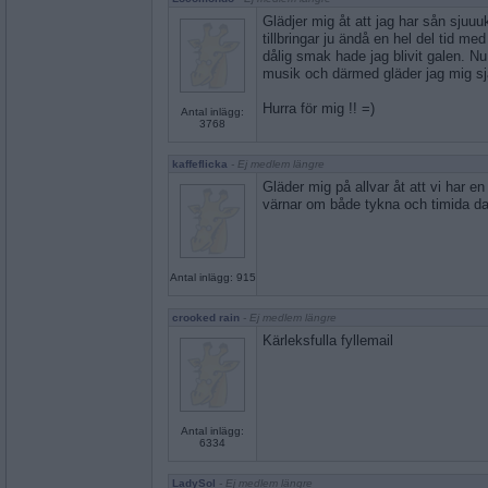
Glädjer mig åt att jag har sån sjuu
tillbringar ju ändå en hel del tid me
dålig smak hade jag blivit galen. N
musik och därmed gläder jag mig sj
Hurra för mig !! =)
Antal inlägg:
3768
kaffeflicka
- Ej medlem längre
Gläder mig på allvar åt att vi har 
värnar om både tykna och timida d
Antal inlägg: 915
crooked rain
- Ej medlem längre
Kärleksfulla fyllemail
Antal inlägg:
6334
LadySol
- Ej medlem längre