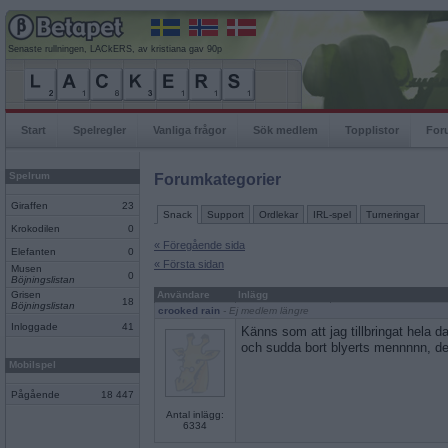
Senaste rullningen, LACkERS, av kristiana gav 90p
Start
Spelregler
Vanliga frågor
Sök medlem
Topplistor
For
Spelrum
Forumkategorier
Giraffen
23
Snack
Support
Ordlekar
IRL-spel
Turneringar
Krokodilen
0
« Föregående sida
Elefanten
0
« Första sidan
Musen
0
Böjningslistan
Grisen
Användare
Inlägg
18
Böjningslistan
crooked rain
- Ej medlem längre
Inloggade
41
Känns som att jag tillbringat hela da
och sudda bort blyerts mennnnn, det
Mobilspel
Pågående
18 447
Antal inlägg:
6334