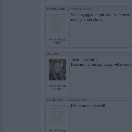
crooked rain
- Ej medlem längre
Vad snygg du är på din bild förrest
men glömde skriva.
Antal inlägg:
6334
Gautama
Tack crooked:-)
Detsamma må jag säga, vilka vackr
Antal inlägg:
6854
SylviaPlath
- Ej medlem längre
Håller med crooked!
Antal inlägg: