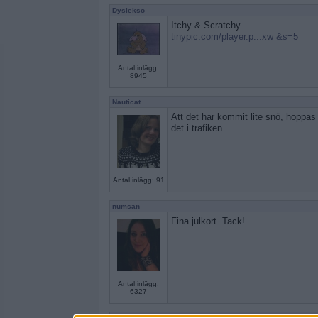
Dyslekso
Itchy & Scratchy
tinypic.com/player.p...xw &s=5
Antal inlägg:
8945
Nauticat
Att det har kommit lite snö, hoppas ba
det i trafiken.
Antal inlägg: 91
numsan
Fina julkort. Tack!
Antal inlägg:
6327
Grundsnygg
- Ej medlem längre