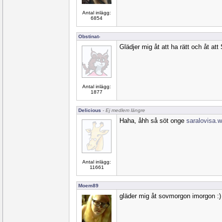
Antal inlägg:
6854
Obstinat-
Glädjer mig åt att ha rätt och åt att 
Antal inlägg:
1877
Delicious
- Ej medlem längre
Haha, åhh så söt onge
saralovisa.w
Antal inlägg:
11661
Moem89
gläder mig åt sovmorgon imorgon :)