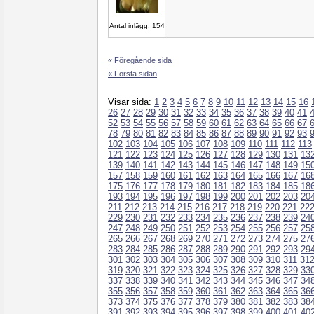
Antal inlägg: 154
« Föregående sida
« Första sidan
Visar sida:
1
2
3
4
5
6
7
8
9
10
11
12
13
14
15
16
26
27
28
29
30
31
32
33
34
35
36
37
38
39
40
41
52
53
54
55
56
57
58
59
60
61
62
63
64
65
66
67
78
79
80
81
82
83
84
85
86
87
88
89
90
91
92
93
102
103
104
105
106
107
108
109
110
111
112
113
121
122
123
124
125
126
127
128
129
130
131
13
139
140
141
142
143
144
145
146
147
148
149
15
157
158
159
160
161
162
163
164
165
166
167
16
175
176
177
178
179
180
181
182
183
184
185
18
193
194
195
196
197
198
199
200
201
202
203
20
211
212
213
214
215
216
217
218
219
220
221
22
229
230
231
232
233
234
235
236
237
238
239
24
247
248
249
250
251
252
253
254
255
256
257
25
265
266
267
268
269
270
271
272
273
274
275
27
283
284
285
286
287
288
289
290
291
292
293
29
301
302
303
304
305
306
307
308
309
310
311
31
319
320
321
322
323
324
325
326
327
328
329
33
337
338
339
340
341
342
343
344
345
346
347
34
355
356
357
358
359
360
361
362
363
364
365
36
373
374
375
376
377
378
379
380
381
382
383
38
391
392
393
394
395
396
397
398
399
400
401
40