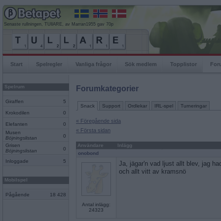
Senaste rullningen, TUllARE, av Marran1955 gav 70p
Start
Spelregler
Vanliga frågor
Sök medlem
Topplistor
For
Spelrum
Forumkategorier
Giraffen
5
Snack
Support
Ordlekar
IRL-spel
Turneringar
Krokodilen
0
« Föregående sida
Elefanten
0
« Första sidan
Musen
0
Böjningslistan
Grisen
Användare
Inlägg
0
Böjningslistan
onobond
Inloggade
5
Ja, jägar'n vad ljust allt blev, jag 
och allt vitt av kramsnö
Mobilspel
Pågående
18 428
Antal inlägg:
24323