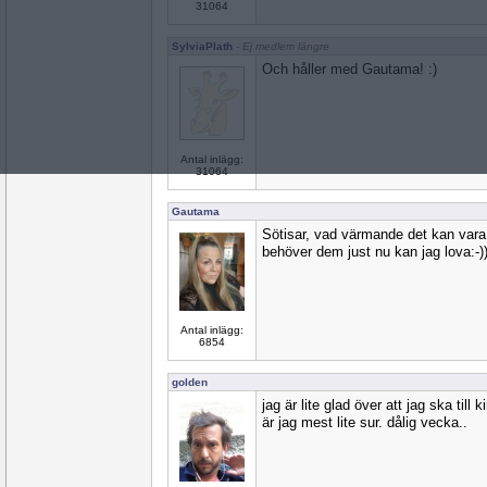
31064
SylviaPlath
- Ej medlem längre
Och håller med Gautama! :)
Antal inlägg:
31064
Gautama
Sötisar, vad värmande det kan var
behöver dem just nu kan jag lova:-)
Antal inlägg:
6854
golden
jag är lite glad över att jag ska til
är jag mest lite sur. dålig vecka..