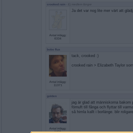
crooked rain
- Ej medlem längre
Ja det var nog lite mer värt att gläd
Antal inlägg:
6334
bobo flux
tack, crooked :)
crooked rain > Elizabeth Taylor so
Antal inlägg:
11371
golden
jag är glad att människorna bakom p
förnuft till fånga och flyttar till va
så himla kallt i borlänge. blir roligar
Antal inlägg:
1431