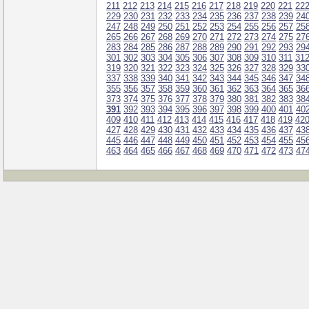
211
212
213
214
215
216
217
218
219
220
221
22
229
230
231
232
233
234
235
236
237
238
239
24
247
248
249
250
251
252
253
254
255
256
257
25
265
266
267
268
269
270
271
272
273
274
275
27
283
284
285
286
287
288
289
290
291
292
293
29
301
302
303
304
305
306
307
308
309
310
311
31
319
320
321
322
323
324
325
326
327
328
329
33
337
338
339
340
341
342
343
344
345
346
347
34
355
356
357
358
359
360
361
362
363
364
365
36
373
374
375
376
377
378
379
380
381
382
383
38
391
392
393
394
395
396
397
398
399
400
401
40
409
410
411
412
413
414
415
416
417
418
419
42
427
428
429
430
431
432
433
434
435
436
437
43
445
446
447
448
449
450
451
452
453
454
455
45
463
464
465
466
467
468
469
470
471
472
473
47