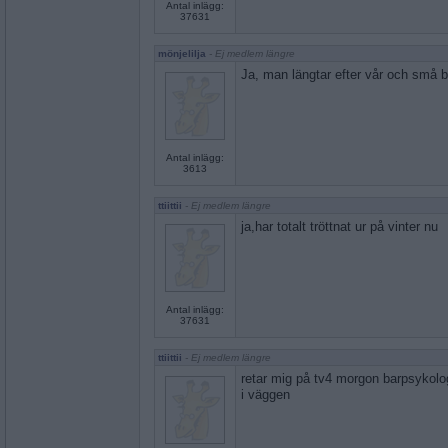
Antal inlägg:
37631
mönjelilja
- Ej medlem längre
Ja, man längtar efter vår och små 
Antal inlägg:
3613
ttiittii
- Ej medlem längre
ja,har totalt tröttnat ur på vinter nu
Antal inlägg:
37631
ttiittii
- Ej medlem längre
retar mig på tv4 morgon barpsykolo
i väggen