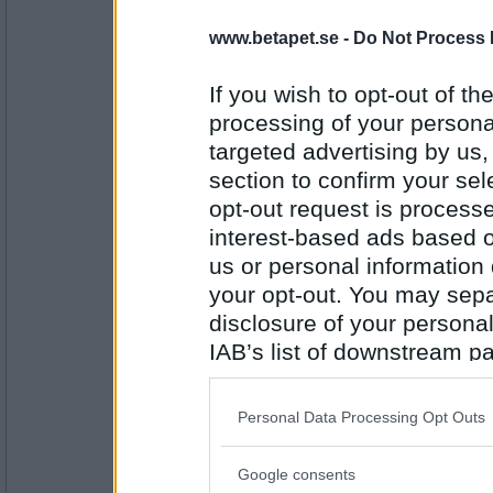
www.betapet.se -
Do Not Process 
jonisk
- Ej medlem längre
Fina vänner som anförtror sig. Och s
If you wish to opt-out of the
processing of your personal
targeted advertising by us
Antal inlägg:
7985
section to confirm your sel
opt-out request is proces
numsan
<3
interest-based ads based o
us or personal information d
your opt-out. You may separ
disclosure of your personal
Antal inlägg:
6327
IAB’s list of downstream pa
also be disclosed by us to 
jonisk
- Ej medlem längre
Håller tummarna.
Downstream Participants
th
Personal Data Processing Opt Outs
third parties.
Google consents
Please note that this web
Antal inlägg: