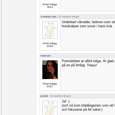
Antal inlägg:
3613
crooked rain
- Ej medlem längre
Underbart vårväder, farbrorn som si
hundvalpen som sover i hans knä.
Antal inlägg:
6334
numsan
Premiärfeter är alltid roliga. Är glad 
på en på lördag. Yaayy!
Antal inlägg:
6327
jonisk
- Ej medlem längre
Ja! :)
(och så kom klädångesten som ett br
och fokuserar på fel saker.)