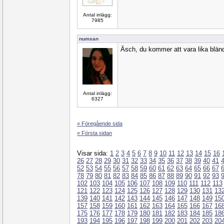
Antal inlägg:
7985
numsan
Äsch, du kommer att vara lika blän
Antal inlägg:
6327
« Föregående sida
« Första sidan
Visar sida:
1
2
3
4
5
6
7
8
9
10
11
12
13
14
15
16
26
27
28
29
30
31
32
33
34
35
36
37
38
39
40
41
52
53
54
55
56
57
58
59
60
61
62
63
64
65
66
67
78
79
80
81
82
83
84
85
86
87
88
89
90
91
92
93
102
103
104
105
106
107
108
109
110
111
112
113
121
122
123
124
125
126
127
128
129
130
131
13
139
140
141
142
143
144
145
146
147
148
149
15
157
158
159
160
161
162
163
164
165
166
167
16
175
176
177
178
179
180
181
182
183
184
185
18
193
194
195
196
197
198
199
200
201
202
203
20