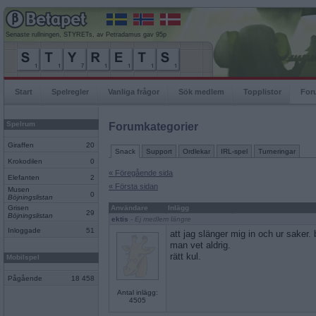
Senaste rullningen, STYRETs, av Petradamus gav 95p
Start
Spelregler
Vanliga frågor
Sök medlem
Topplistor
For
Spelrum
Forumkategorier
Giraffen
20
Snack
Support
Ordlekar
IRL-spel
Turneringar
Krokodilen
0
« Föregående sida
Elefanten
2
« Första sidan
Musen
0
Böjningslistan
Grisen
Användare
Inlägg
29
Böjningslistan
ektis
- Ej medlem längre
Inloggade
51
att jag slänger mig in och ur saker. 
man vet aldrig.
rätt kul.
Mobilspel
Pågående
18 458
Antal inlägg:
4505