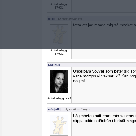
Antal inlägg:
37631
ttiittii
- Ej medlem längre
fatta att jag retade mig så mycket at
Antal inlägg:
37631
Katijoun
Underbara vovvar som beter sig so
varje morgon vi vaknar! <3 Kan nog i
dagen!
Antal inlägg: 774
mönjelilja
- Ej medlem längre
Lägenheten mitt emot min saneras i 
slippa odören därifrån i fortsättning