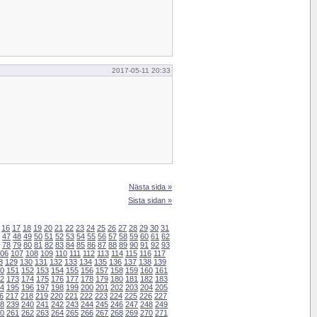
2017-05-11 20:33
Nästa sida »
Sista sidan »
16
17
18
19
20
21
22
23
24
25
26
27
28
29
30
31
47
48
49
50
51
52
53
54
55
56
57
58
59
60
61
62
78
79
80
81
82
83
84
85
86
87
88
89
90
91
92
93
06
107
108
109
110
111
112
113
114
115
116
117
8
129
130
131
132
133
134
135
136
137
138
139
0
151
152
153
154
155
156
157
158
159
160
161
2
173
174
175
176
177
178
179
180
181
182
183
4
195
196
197
198
199
200
201
202
203
204
205
6
217
218
219
220
221
222
223
224
225
226
227
8
239
240
241
242
243
244
245
246
247
248
249
0
261
262
263
264
265
266
267
268
269
270
271