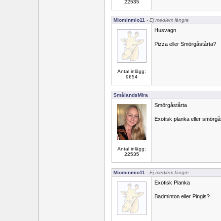
22535
Miominmio11
- Ej medlem längre
Husvagn
Pizza eller Smörgåstårta?
Antal inlägg:
9654
SmålandsMira
Smörgåstårta
Exotisk planka eller smörgå
Antal inlägg:
22535
Miominmio11
- Ej medlem längre
Exotisk Planka
Badminton eller Pingis?