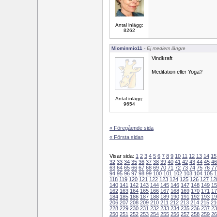
Antal inlägg:
8262
Miominmio11
- Ej medlem längre
Vindkraft
Meditation eller Yoga?
Antal inlägg:
9654
« Föregående sida
« Första sidan
Visar sida:
1
2
3
4
5
6
7
8
9
10
11
12
13
14
15
32
33
34
35
36
37
38
39
40
41
42
43
44
45
46
63
64
65
66
67
68
69
70
71
72
73
74
75
76
77
94
95
96
97
98
99
100
101
102
103
104
105
1
118
119
120
121
122
123
124
125
126
127
12
140
141
142
143
144
145
146
147
148
149
15
162
163
164
165
166
167
168
169
170
171
17
184
185
186
187
188
189
190
191
192
193
19
206
207
208
209
210
211
212
213
214
215
21
228
229
230
231
232
233
234
235
236
237
23
250
251
252
253
254
255
256
257
258
259
26