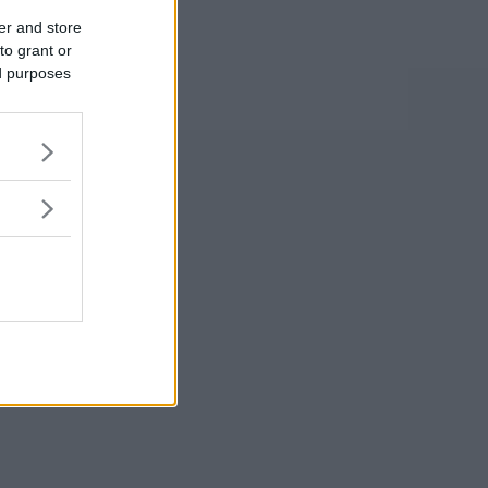
er and store
to grant or
ed purposes