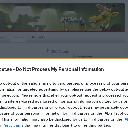
istor
Forum
Min sida
Sök i forumet
Inloggning
rneringar
Användare
et.se -
Do Not Process My Personal Information
Nästa sida »
Lösenord
Sista sidan »
to opt-out of the sale, sharing to third parties, or processing of your per
Kom ihåg mig
2017-05-10 17:17
formation for targeted advertising by us, please use the below opt-out s
Logga in
r selection. Please note that after your opt-out request is processed y
eing interest-based ads based on personal information utilized by us or
Glömt ditt lösenord?
Få ny aktiveringslänk
disclosed to third parties prior to your opt-out. You may separately opt-
losure of your personal information by third parties on the IAB’s list of
. This information may also be disclosed by us to third parties on the
IA
Betapet är gratis!
Participants
that may further disclose it to other third parties.