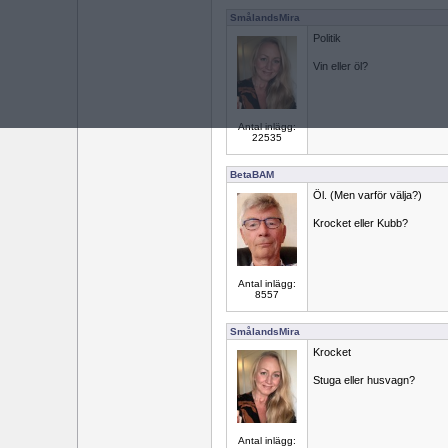
SmålandsMira
Politik
Vin eller öl?
Antal inlägg:
22535
BetaBAM
Öl. (Men varför välja?)
Krocket eller Kubb?
Antal inlägg:
8557
SmålandsMira
Krocket
Stuga eller husvagn?
Antal inlägg: