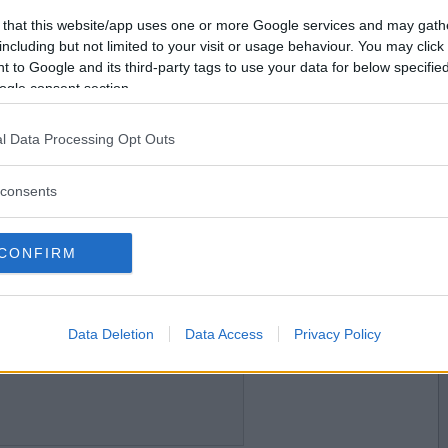
2017-05-10 17:19
Vill du bli
 that this website/app uses one or more Google services and may gath
medlem?
including but not limited to your visit or usage behaviour. You may click 
 to Google and its third-party tags to use your data for below specifi
Skapa nytt konto
ogle consent section.
l Data Processing Opt Outs
2017-05-10 17:21
consents
CONFIRM
2017-05-10 17:30
Data Deletion
Data Access
Privacy Policy