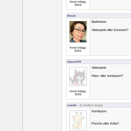
Antal inlägg:
9654
Norah
Badminton
Vattenpolo eller konstsim?
Antal inlägg:
8262
topcats50
Vattenpolo
Häst- eller hundsport?
Antal inlägg:
3065
saadie
- Ej medlem längre
Hundsport
Poncho eller Kofta?