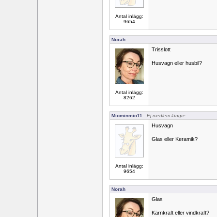
Antal inlägg:
9654
Norah
Trisslott
Husvagn eller husbil?
Antal inlägg:
8262
Miominmio11
- Ej medlem längre
Husvagn
Glas eller Keramik?
Antal inlägg:
9654
Norah
Glas
Kärnkraft eller vindkraft?