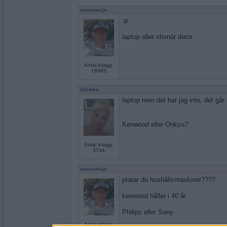
remvanrijn
:p
laptop eller stionär dator
Antal inlägg:
16685
Ceckes
laptop men det har jag inte, det gå
Kenwood eller Onkyo?
Antal inlägg:
3734
remvanrijn
pratar du hushållsmaskiner????
kenwood håller i 40 år
Philips eller Sony
Antal inlägg: