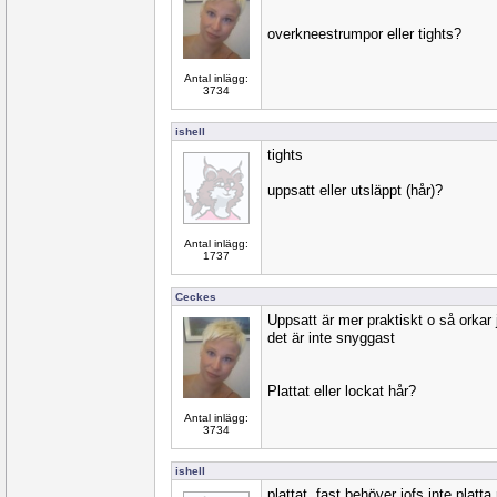
overkneestrumpor eller tights?
Antal inlägg:
3734
ishell
tights
uppsatt eller utsläppt (hår)?
Antal inlägg:
1737
Ceckes
Uppsatt är mer praktiskt o så orkar j
det är inte snyggast
Plattat eller lockat hår?
Antal inlägg:
3734
ishell
plattat, fast behöver iofs inte platta