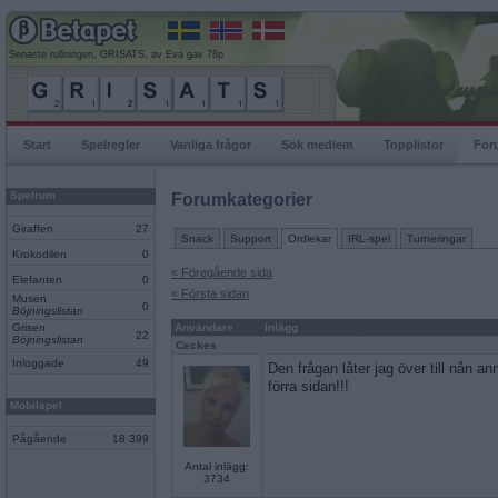
Senaste rullningen, GRISATS, av Eva gav 78p
Start
Spelregler
Vanliga frågor
Sök medlem
Topplistor
For
Spelrum
Forumkategorier
Giraffen
27
Snack
Support
Ordlekar
IRL-spel
Turneringar
Krokodilen
0
« Föregående sida
Elefanten
0
« Första sidan
Musen
0
Böjningslistan
Grisen
Användare
Inlägg
22
Böjningslistan
Ceckes
Inloggade
49
Den frågan låter jag över till nån a
förra sidan!!!
Mobilspel
Pågående
18 399
Antal inlägg:
3734