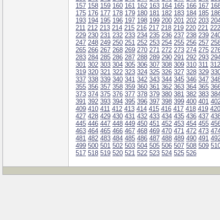
157
158
159
160
161
162
163
164
165
166
167
16
175
176
177
178
179
180
181
182
183
184
185
18
193
194
195
196
197
198
199
200
201
202
203
20
211
212
213
214
215
216
217
218
219
220
221
22
229
230
231
232
233
234
235
236
237
238
239
24
247
248
249
250
251
252
253
254
255
256
257
25
265
266
267
268
269
270
271
272
273
274
275
27
283
284
285
286
287
288
289
290
291
292
293
29
301
302
303
304
305
306
307
308
309
310
311
31
319
320
321
322
323
324
325
326
327
328
329
33
337
338
339
340
341
342
343
344
345
346
347
34
355
356
357
358
359
360
361
362
363
364
365
36
373
374
375
376
377
378
379
380
381
382
383
38
391
392
393
394
395
396
397
398
399
400
401
40
409
410
411
412
413
414
415
416
417
418
419
42
427
428
429
430
431
432
433
434
435
436
437
43
445
446
447
448
449
450
451
452
453
454
455
45
463
464
465
466
467
468
469
470
471
472
473
47
481
482
483
484
485
486
487
488
489
490
491
49
499
500
501
502
503
504
505
506
507
508
509
51
517
518
519
520
521
522
523
524
525
526