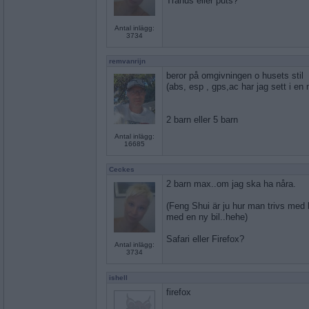
Trähus eller puts?
Antal inlägg:
3734
remvanrijn
beror på omgivningen o husets stil
(abs, esp , gps,ac har jag sett i en 
2 barn eller 5 barn
Antal inlägg:
16685
Ceckes
2 barn max..om jag ska ha nåra.
(Feng Shui är ju hur man trivs med b
med en ny bil..hehe)
Safari eller Firefox?
Antal inlägg:
3734
ishell
firefox