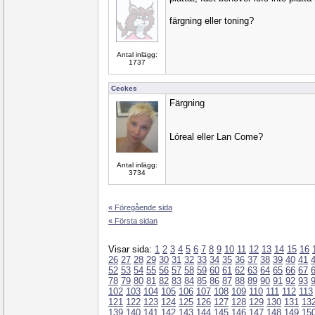
färgning eller toning?
Antal inlägg:
1737
Ceckes
Färgning
Lóreal eller Lan Come?
Antal inlägg:
3734
« Föregående sida
« Första sidan
Visar sida:
1
2
3
4
5
6
7
8
9
10
11
12
13
14
15
16
26
27
28
29
30
31
32
33
34
35
36
37
38
39
40
41
52
53
54
55
56
57
58
59
60
61
62
63
64
65
66
67
78
79
80
81
82
83
84
85
86
87
88
89
90
91
92
93
102
103
104
105
106
107
108
109
110
111
112
113
121
122
123
124
125
126
127
128
129
130
131
13
139
140
141
142
143
144
145
146
147
148
149
15