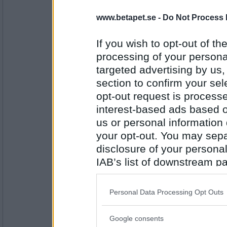
16685
www.betapet.se -
Do Not Process 
Ceckes
Sony..nä jag pratar stereoapparater
If you wish to opt-out of the
processing of your personal
Pioneer eller Sony?
targeted advertising by us
Antal inlägg:
section to confirm your sel
3734
opt-out request is proces
Ceckes
interest-based ads based o
(Jag tycker också Kenwood för de är
us or personal information d
your opt-out. You may separ
disclosure of your personal
Antal inlägg:
IAB’s list of downstream pa
3734
also be disclosed by us to 
remvanrijn
Downstream Participants
th
Sony
Personal Data Processing Opt Outs
third parties.
Allt i ett eller lösa delar i musikanl
Google consents
Please note that this web