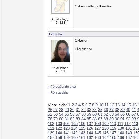
Cykeltur eller golfrunda?
Antal inlägg:
24323
Lillstölla
Cykeltur!!
Tåg eller bil
Antal inlägg:
23831
« Föregående sida
« Första sidan
Visar sida:
1
2
3
4
5
6
7
8
9
10
11
12
13
14
15
16
26
27
28
29
30
31
32
33
34
35
36
37
38
39
40
41
52
53
54
55
56
57
58
59
60
61
62
63
64
65
66
67
78
79
80
81
82
83
84
85
86
87
88
89
90
91
92
93
102
103
104
105
106
107
108
109
110
111
112
113
121
122
123
124
125
126
127
128
129
130
131
13
139
140
141
142
143
144
145
146
147
148
149
15
157
158
159
160
161
162
163
164
165
166
167
16