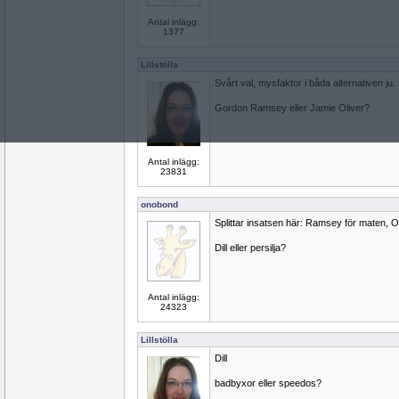
Antal inlägg:
1377
Lillstölla
Svårt val, mysfaktor i båda alternativen ju. M
Gordon Ramsey eller Jamie Oliver?
Antal inlägg:
23831
onobond
Splittar insatsen här: Ramsey för maten, O
Dill eller persilja?
Antal inlägg:
24323
Lillstölla
Dill
badbyxor eller speedos?