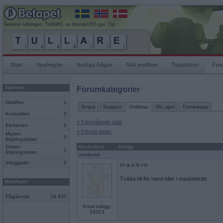
Senaste rullningen, TUllARE, av Marran1955 gav 70p
Start
Spelregler
Vanliga frågor
Sök medlem
Topplistor
For
Spelrum
Forumkategorier
Giraffen
1
Snack
Support
Ordlekar
IRL-spel
Turneringar
Krokodilen
0
« Föregående sida
Elefanten
0
« Första sidan
Musen
0
Böjningslistan
Grisen
Användare
Inlägg
1
Böjningslistan
onobond
Inloggade
2
m-a-s-k-i-n
Tvätta bil för hand eller i maskintvätt
Mobilspel
Pågående
18 437
Antal inlägg:
24323