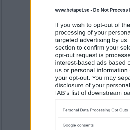
onobond
www.betapet.se -
Do Not Process 
hockey
Färska hallon eller jordgubbar
If you wish to opt-out of the
processing of your personal
targeted advertising by us
Antal inlägg:
24323
section to confirm your sel
Savi
opt-out request is proces
Hockey
interest-based ads based o
Vitpeppar eller svartpappar
us or personal information d
your opt-out. You may separ
disclosure of your personal
Antal inlägg:
1176
IAB’s list of downstream pa
Lillstölla
also be disclosed by us to 
vitpeppar
Downstream Participants
th
Personal Data Processing Opt Outs
saltlakris eller sötlakris
third parties.
Google consents
Please note that this web
Antal inlägg: