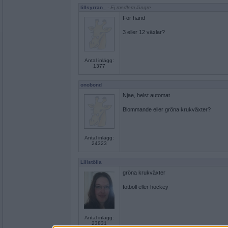
lillsyrran_
- Ej medlem längre
För hand
3 eller 12 växlar?
Antal inlägg:
1377
onobond
Njae, helst automat
Blommande eller gröna krukväxter?
Antal inlägg:
24323
Lillstölla
gröna krukväxter
fotboll eller hockey
Antal inlägg:
23831