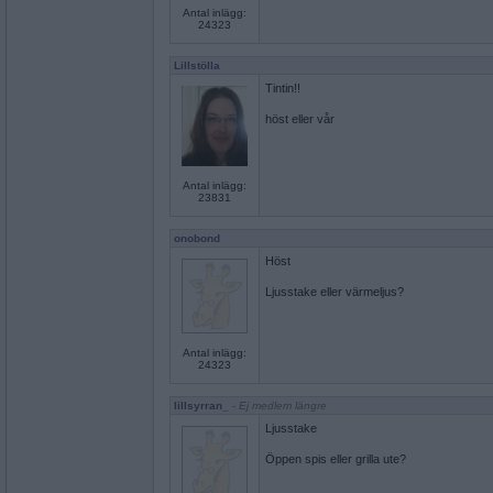
Antal inlägg:
24323
Lillstölla
Tintin!!
höst eller vår
Antal inlägg:
23831
onobond
Höst
Ljusstake eller värmeljus?
Antal inlägg:
24323
lillsyrran_
- Ej medlem längre
Ljusstake
Öppen spis eller grilla ute?