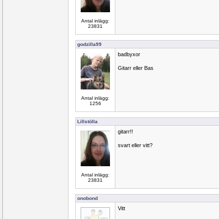
Antal inlägg:
23831
godzilla99
badbyxor
Gitarr eller Bas
Antal inlägg:
1256
Lillstölla
gitarr!!
svart eller vitt?
Antal inlägg:
23831
onobond
Vitt