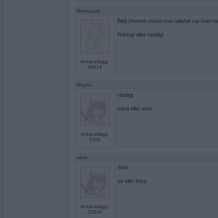
Ruckzuck
Bildt (honom visste man iallafall var man ha
Prickigt eller randigt
Antal inlägg:
34614
Phynx
randigt
sand eller sten
Antal inlägg:
1301
elaa
Sten
se eller höra
Antal inlägg:
15624