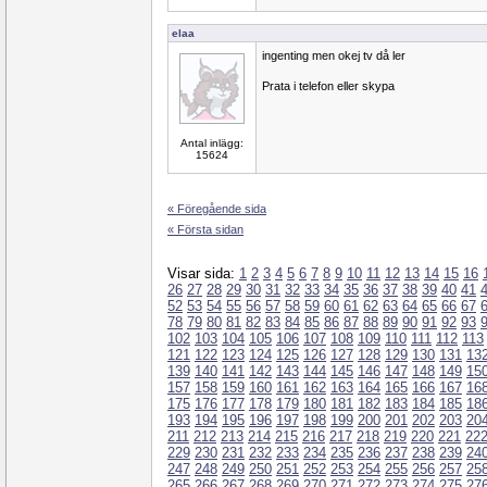
elaa
ingenting men okej tv då ler
Prata i telefon eller skypa
Antal inlägg:
15624
« Föregående sida
« Första sidan
Visar sida:
1
2
3
4
5
6
7
8
9
10
11
12
13
14
15
16
26
27
28
29
30
31
32
33
34
35
36
37
38
39
40
41
52
53
54
55
56
57
58
59
60
61
62
63
64
65
66
67
78
79
80
81
82
83
84
85
86
87
88
89
90
91
92
93
102
103
104
105
106
107
108
109
110
111
112
113
121
122
123
124
125
126
127
128
129
130
131
13
139
140
141
142
143
144
145
146
147
148
149
15
157
158
159
160
161
162
163
164
165
166
167
16
175
176
177
178
179
180
181
182
183
184
185
18
193
194
195
196
197
198
199
200
201
202
203
20
211
212
213
214
215
216
217
218
219
220
221
22
229
230
231
232
233
234
235
236
237
238
239
24
247
248
249
250
251
252
253
254
255
256
257
25
265
266
267
268
269
270
271
272
273
274
275
27