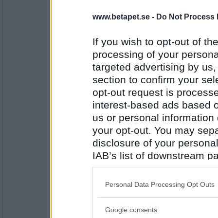
Ruckzuck
www.betapet.se -
Do Not Process 
Pistaschnöt
Fanta eller Coca-Cola
If you wish to opt-out of the
processing of your personal
Antal inlägg:
targeted advertising by us
34614
section to confirm your sel
elaa
opt-out request is proces
usch ingen av dem
interest-based ads based o
modern eller konservativ
us or personal information d
your opt-out. You may separ
Antal inlägg:
15624
disclosure of your personal
IAB’s list of downstream pa
Ruckzuck
also be disclosed by us to 
[Ibland måste man välja mellan pest eller kol
Downstream Participants
th
Modern
Personal Data Processing Opt Outs
third parties.
Sallad eller hamburgare
Antal inlägg:
Google consents
34614
Please note that this web