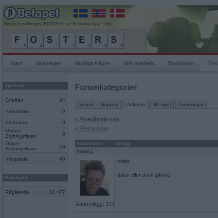
Senaste rullningen, FOSTErS, av Sesimbra gav 133p
Start
Spelregler
Vanliga frågor
Sök medlem
Topplistor
For
Spelrum
Forumkategorier
Giraffen
24
Snack
Support
Ordlekar
IRL-spel
Turneringar
Krokodilen
0
« Föregående sida
Elefanten
0
« Första sidan
Musen
0
Böjningslistan
Grisen
Användare
Inlägg
16
Böjningslistan
mask1
Inloggade
40
chips
dator eller smartphone
Mobilspel
Pågående
18 477
Antal inlägg: 374