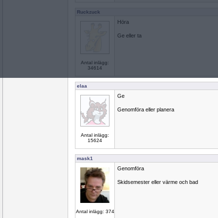
Ruckzuck
Höra
Ge eller ta
Antal inlägg:
34614
elaa
Ge
Genomföra eller planera
Antal inlägg:
15624
mask1
Genomföra
Skidsemester eller värme och bad
Antal inlägg: 374