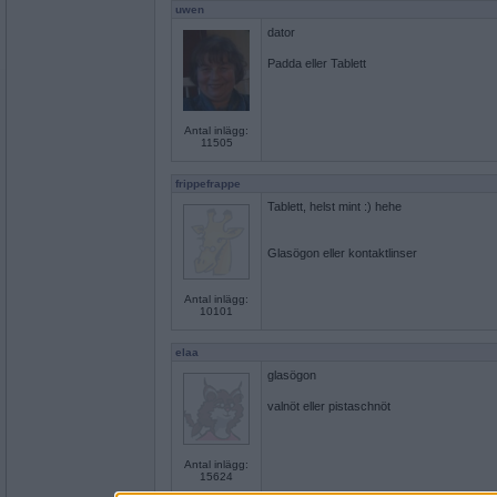
uwen
dator
Padda eller Tablett
Antal inlägg:
11505
frippefrappe
Tablett, helst mint :) hehe
Glasögon eller kontaktlinser
Antal inlägg:
10101
elaa
glasögon
valnöt eller pistaschnöt
Antal inlägg:
15624