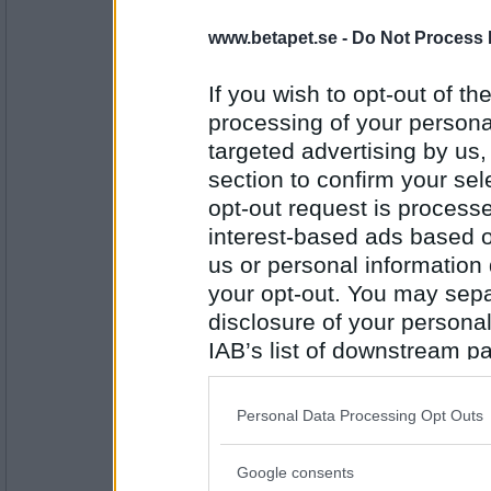
jag vete fan
- Ej medlem längre
www.betapet.se -
Do Not Process 
Katt
Potatis eller ris?
If you wish to opt-out of the
processing of your personal
Antal inlägg: 144
targeted advertising by us
section to confirm your sel
NellaLund
opt-out request is proces
Ris
interest-based ads based o
Morgonpigg eller nattuggla?
us or personal information d
your opt-out. You may separ
Antal inlägg:
disclosure of your personal
1696
IAB’s list of downstream pa
Jelenas77
also be disclosed by us to 
Morgonpigg
Downstream Participants
th
Handskrivet eller maskinskrivet?
Personal Data Processing Opt Outs
third parties.
Google consents
Antal inlägg:
Please note that this web
1798