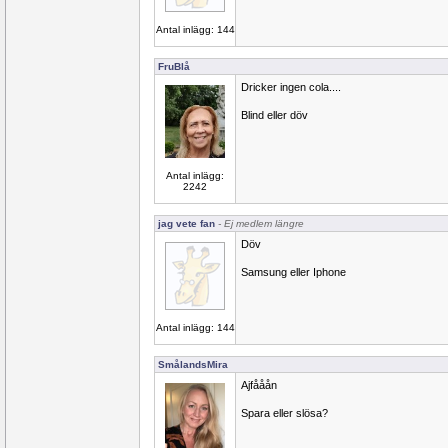
Antal inlägg: 144
FruBlå
Dricker ingen cola....
Blind eller döv
Antal inlägg:
2242
jag vete fan
- Ej medlem längre
Döv
Samsung eller Iphone
Antal inlägg: 144
SmålandsMira
Ajfååån
Spara eller slösa?