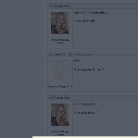
SmålandsMira
Lax- och Pastagratäng
Höst eller vår?
Antal inlägg:
22535
jag vete fan
- Ej medlem längre
Höst
Fredag eller lördag?
Antal inlägg: 144
SmålandsMira
Fredag (kväll)
Katt eller hund?
Antal inlägg:
22535