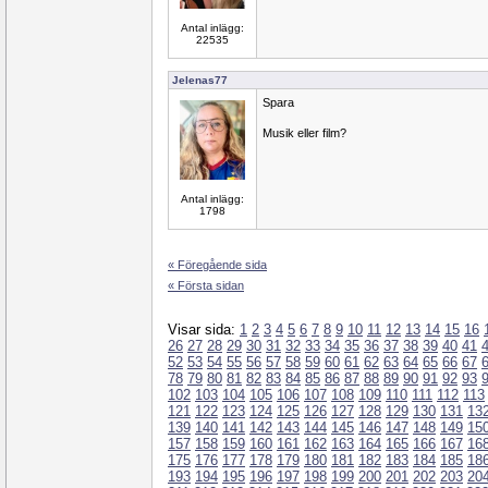
Antal inlägg:
22535
Jelenas77
Spara
Musik eller film?
Antal inlägg:
1798
« Föregående sida
« Första sidan
Visar sida:
1
2
3
4
5
6
7
8
9
10
11
12
13
14
15
16
26
27
28
29
30
31
32
33
34
35
36
37
38
39
40
41
52
53
54
55
56
57
58
59
60
61
62
63
64
65
66
67
78
79
80
81
82
83
84
85
86
87
88
89
90
91
92
93
102
103
104
105
106
107
108
109
110
111
112
113
121
122
123
124
125
126
127
128
129
130
131
13
139
140
141
142
143
144
145
146
147
148
149
15
157
158
159
160
161
162
163
164
165
166
167
16
175
176
177
178
179
180
181
182
183
184
185
18
193
194
195
196
197
198
199
200
201
202
203
20