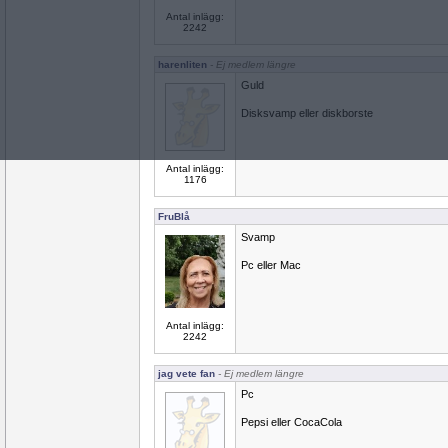
Antal inlägg:
2242
harenliten
- Ej medlem längre
Guld
Disksvamp eller diskborste
Antal inlägg:
1176
FruBlå
Svamp
Pc eller Mac
Antal inlägg:
2242
jag vete fan
- Ej medlem längre
Pc
Pepsi eller CocaCola