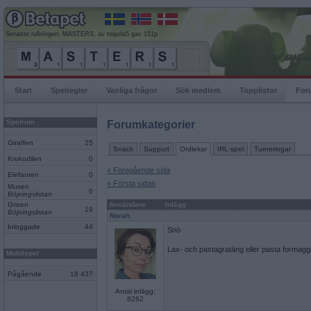
Senaste rullningen, MASTERS, av tequila5 gav 151p
Start
Spelregler
Vanliga frågor
Sök medlem
Topplistor
For
Spelrum
Forumkategorier
Giraffen
25
Snack
Support
Ordlekar
IRL-spel
Turneringar
Krokodilen
0
« Föregående sida
Elefanten
0
« Första sidan
Musen
0
Böjningslistan
Grisen
Användare
Inlägg
19
Böjningslistan
Norah
Inloggade
44
Snö
Lax- och pastagratäng eller pasta formagg
Mobilspel
Pågående
18 437
Antal inlägg:
8262