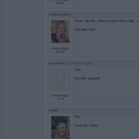
9654
SmålandsMira
Hmm...lika illa...Höst om jag måste välja :-)
Kött eller fisk?
Antal inlägg:
22535
harenliten
- Ej medlem längre
Kött
Ris eller spagetti
Antal inlägg:
1176
FruBlå
Ris
Guld eller Silver