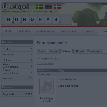
Senaste rullningen, HUNDrAS, av Ethel26 gav 71p
Start
Spelregler
Vanliga frågor
Sök medlem
Topplistor
For
Spelrum
Forumkategorier
Giraffen
7
Snack
Support
Ordlekar
IRL-spel
Turneringar
Krokodilen
0
« Föregående sida
Elefanten
0
« Första sidan
Musen
0
Böjningslistan
Grisen
Användare
Inlägg
5
Böjningslistan
Greta grus
Inloggade
12
Reservoarpenna
Godis eller konfekt
Mobilspel
Pågående
18 456
Antal inlägg:
27944