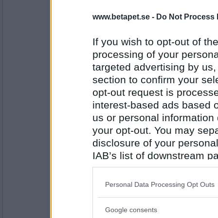
Greta grus
www.betapet.se -
Do Not Process 
Kåldolmar
Fishermans friend eller Läkerol
If you wish to opt-out of the
processing of your personal
Antal inlägg:
27944
targeted advertising by us
section to confirm your sel
BetaBAM
opt-out request is proces
Läkerol
interest-based ads based o
Kanarieöarna eller Turkiet?
us or personal information d
your opt-out. You may separ
Antal inlägg:
8557
disclosure of your personal
IAB’s list of downstream pa
deGothia
also be disclosed by us to 
Kanarieöarna
Downstream Participants
th
Diskmaskin eller tvätmaskin
Personal Data Processing Opt Outs
third parties.
Google consents
Antal inlägg:
Please note that this web
5079