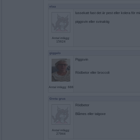
elaa
lussekatt fast det är pest eller kolera för m
piggsvin eller svinaktig
Antal inlägg:
15624
giggalo
Piggsvin
Rödbetor eller broccoli
Antal inlägg: 688
Greta grus
Rödbetor
Blåmes eller talgoxe
Antal inlägg:
27944