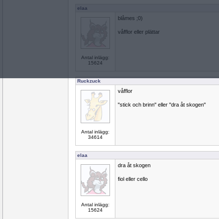
elaa
blåmes ;0)
våfflor eller plättar
Antal inlägg:
15624
Ruckzuck
våfflor
"stick och brinn" eller "dra åt skogen"
Antal inlägg:
34614
elaa
dra åt skogen
fiol eller cello
Antal inlägg:
15624