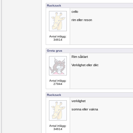
Ruckzuck
cello
rim eller reson
Antal inlägg:
34614
Greta grus
Rim såklart
Verklighet eller dikt
Antal inlägg:
27944
Ruckzuck
verklighet
somna eller vakna
Antal inlägg:
34614