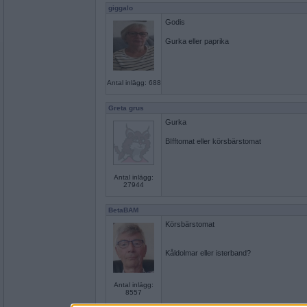
giggalo
Godis
Gurka eller paprika
Antal inlägg: 688
Greta grus
Gurka
BIfftomat eller körsbärstomat
Antal inlägg:
27944
BetaBAM
Körsbärstomat
Kåldolmar eller isterband?
Antal inlägg:
8557