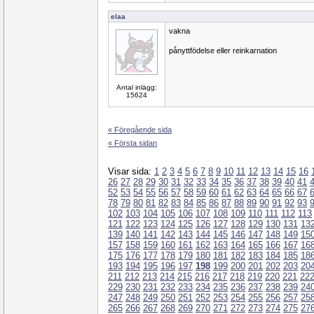
elaa
vakna
pånyttfödelse eller reinkarnation
Antal inlägg:
15624
« Föregående sida
« Första sidan
Visar sida:
1
2
3
4
5
6
7
8
9
10
11
12
13
14
15
16
26
27
28
29
30
31
32
33
34
35
36
37
38
39
40
41
52
53
54
55
56
57
58
59
60
61
62
63
64
65
66
67
78
79
80
81
82
83
84
85
86
87
88
89
90
91
92
93
102
103
104
105
106
107
108
109
110
111
112
113
121
122
123
124
125
126
127
128
129
130
131
13
139
140
141
142
143
144
145
146
147
148
149
15
157
158
159
160
161
162
163
164
165
166
167
16
175
176
177
178
179
180
181
182
183
184
185
18
193
194
195
196
197
198
199
200
201
202
203
20
211
212
213
214
215
216
217
218
219
220
221
22
229
230
231
232
233
234
235
236
237
238
239
24
247
248
249
250
251
252
253
254
255
256
257
25
265
266
267
268
269
270
271
272
273
274
275
27