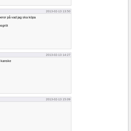
2013-02-13 13:50
beror på vad jag ska köpa
nsgröt
2013-02-13 14:27
r kanske
2013-02-13 15:09