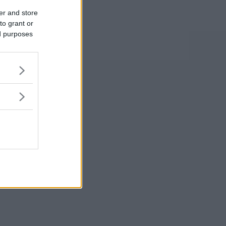
er and store
to grant or
ed purposes