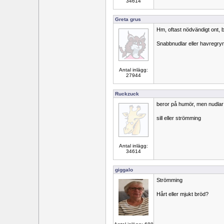
34614
Greta grus
Hm, oftast nödvändigt ont, 
Snabbnudlar eller havregry
Antal inlägg:
27944
Ruckzuck
beror på humör, men nudla
sill eller strömming
Antal inlägg:
34614
giggalo
Strömming
Hårt eller mjukt bröd?