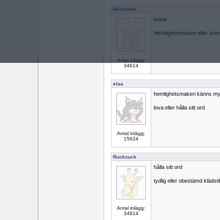
Ruckzuck
matte
Hemlighetsmakeri eller sek
Antal inlägg:
34614
elaa
hemlighetsmakeri känns my
lova eller hålla sitt ord
Antal inlägg:
15624
Ruckzuck
hålla sitt ord
tydlig eller obestämd klädstil
Antal inlägg:
34614