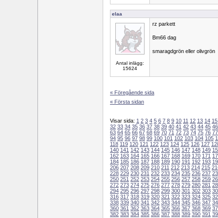
elaa
rz parkett
Bm66 dag
smaragdgrön eller olivgrön
Antal inlägg:
15624
« Föregående sida
« Första sidan
Visar sida:
1
2
3
4
5
6
7
8
9
10
11
12
13
14
15
32
33
34
35
36
37
38
39
40
41
42
43
44
45
46
63
64
65
66
67
68
69
70
71
72
73
74
75
76
77
94
95
96
97
98
99
100
101
102
103
104
105
1
118
119
120
121
122
123
124
125
126
127
12
140
141
142
143
144
145
146
147
148
149
15
162
163
164
165
166
167
168
169
170
171
17
184
185
186
187
188
189
190
191
192
193
19
206
207
208
209
210
211
212
213
214
215
21
228
229
230
231
232
233
234
235
236
237
23
250
251
252
253
254
255
256
257
258
259
26
272
273
274
275
276
277
278
279
280
281
28
294
295
296
297
298
299
300
301
302
303
30
316
317
318
319
320
321
322
323
324
325
32
338
339
340
341
342
343
344
345
346
347
34
360
361
362
363
364
365
366
367
368
369
37
382
383
384
385
386
387
388
389
390
391
39