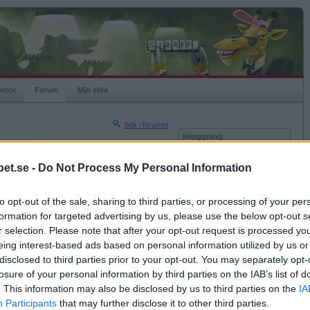
istor
Forum
Min sida
Sök i forumet
Inloggning
rneringar
Användare
et.se -
Do Not Process My Personal Information
Nästa sida »
Lösenord
Sista sidan »
to opt-out of the sale, sharing to third parties, or processing of your per
Kom ihåg mig
2013-02-12 19:41
formation for targeted advertising by us, please use the below opt-out s
Logga in
r selection. Please note that after your opt-out request is processed y
eing interest-based ads based on personal information utilized by us or
Glömt ditt lösenord?
e
Få ny aktiveringslänk
disclosed to third parties prior to your opt-out. You may separately opt-
losure of your personal information by third parties on the IAB’s list of
. This information may also be disclosed by us to third parties on the
IA
Betapet är gratis!
Participants
that may further disclose it to other third parties.