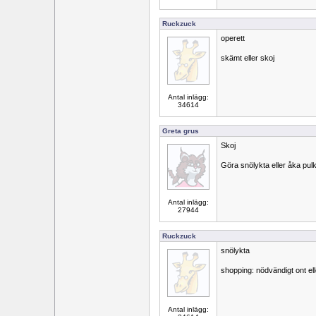
Ruckzuck
operett
skämt eller skoj
Antal inlägg:
34614
Greta grus
Skoj
Göra snölykta eller åka pul
Antal inlägg:
27944
Ruckzuck
snölykta
shopping: nödvändigt ont elle
Antal inlägg: