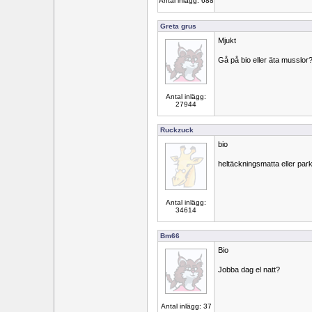
Antal inlägg: 688
Greta grus
Mjukt
Gå på bio eller äta musslor
Antal inlägg:
27944
Ruckzuck
bio
heltäckningsmatta eller park
Antal inlägg:
34614
Bm66
Bio
Jobba dag el natt?
Antal inlägg: 37