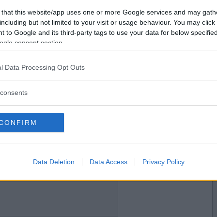
2013-02-12 19:48
Vill du bli
 that this website/app uses one or more Google services and may gath
medlem?
including but not limited to your visit or usage behaviour. You may click 
 to Google and its third-party tags to use your data for below specifi
Skapa nytt konto
ogle consent section.
l Data Processing Opt Outs
2013-02-12 21:24
consents
CONFIRM
2013-02-12 21:43
Data Deletion
Data Access
Privacy Policy
e