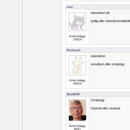
elaa
obestämd stil
tydlig eller obestämd klädstil
Antal inlägg:
15624
Ruckzuck
obestämd
ockultism eller ornitologi
Antal inlägg:
34614
BetaBAM
Ornitologi
Operett eller musikal
Antal inlägg:
8557