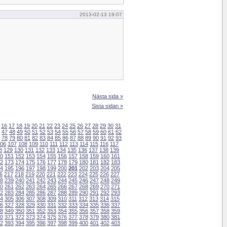
2013-02-13 19:07
Nästa sida »
Sista sidan »
16
17
18
19
20
21
22
23
24
25
26
27
28
29
30
31
47
48
49
50
51
52
53
54
55
56
57
58
59
60
61
62
78
79
80
81
82
83
84
85
86
87
88
89
90
91
92
93
06
107
108
109
110
111
112
113
114
115
116
117
8
129
130
131
132
133
134
135
136
137
138
139
0
151
152
153
154
155
156
157
158
159
160
161
2
173
174
175
176
177
178
179
180
181
182
183
4
195
196
197
198
199
200
201
202
203
204
205
6
217
218
219
220
221
222
223
224
225
226
227
8
239
240
241
242
243
244
245
246
247
248
249
0
261
262
263
264
265
266
267
268
269
270
271
2
283
284
285
286
287
288
289
290
291
292
293
4
305
306
307
308
309
310
311
312
313
314
315
6
327
328
329
330
331
332
333
334
335
336
337
8
349
350
351
352
353
354
355
356
357
358
359
0
371
372
373
374
375
376
377
378
379
380
381
2
393
394
395
396
397
398
399
400
401
402
403