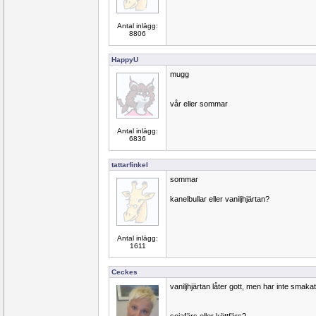
Antal inlägg:
8806
HappyU
mugg
vår eller sommar
Antal inlägg:
6836
tattarfinkel
sommar
kanelbullar eller vaniljhjärtan?
Antal inlägg:
1611
Ceckes
vaniljhjärtan låter gott, men har inte smakat