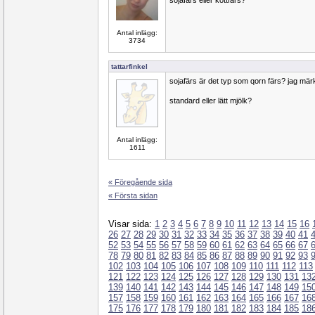
sojafärs eller köttfärs?
Antal inlägg:
3734
tattarfinkel
sojafärs är det typ som qorn färs? jag märker
standard eller lätt mjölk?
Antal inlägg:
1611
« Föregående sida
« Första sidan
Visar sida:
1
2
3
4
5
6
7
8
9
10
11
12
13
14
15
16
26
27
28
29
30
31
32
33
34
35
36
37
38
39
40
41
52
53
54
55
56
57
58
59
60
61
62
63
64
65
66
67
78
79
80
81
82
83
84
85
86
87
88
89
90
91
92
93
102
103
104
105
106
107
108
109
110
111
112
113
121
122
123
124
125
126
127
128
129
130
131
13
139
140
141
142
143
144
145
146
147
148
149
15
157
158
159
160
161
162
163
164
165
166
167
16
175
176
177
178
179
180
181
182
183
184
185
18