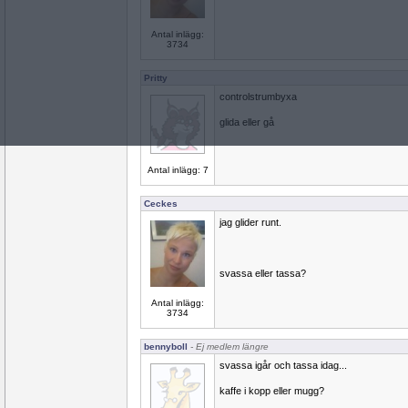
Antal inlägg:
3734
Pritty
controlstrumbyxa
glida eller gå
Antal inlägg: 7
Ceckes
jag glider runt.
svassa eller tassa?
Antal inlägg:
3734
bennyboll
- Ej medlem längre
svassa igår och tassa idag...
kaffe i kopp eller mugg?