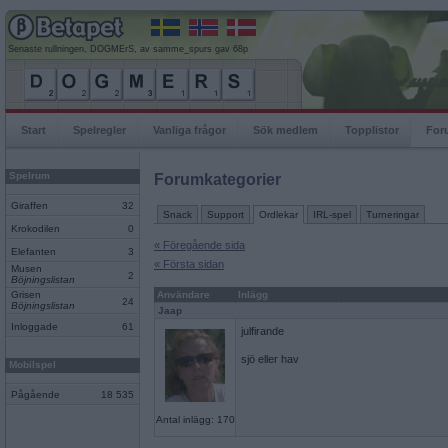
Senaste rullningen, DOGMErS, av samme_spurs gav 68p
Start
Spelregler
Vanliga frågor
Sök medlem
Topplistor
For
Spelrum
Forumkategorier
Giraffen
32
Snack
Support
Ordlekar
IRL-spel
Turneringar
Krokodilen
0
« Föregående sida
Elefanten
3
« Första sidan
Musen
2
Böjningslistan
Grisen
Användare
Inlägg
24
Böjningslistan
Jaap
Inloggade
61
julfirande
sjö eller hav
Mobilspel
Pågående
18 535
Antal inlägg: 170