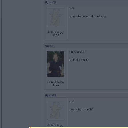
flyers21
hav
gummibåt eller luftmadrass
Antal inlägg:
3986
Vigdir
luftmadrass
sött eller surt?
Antal inlägg:
3722
flyers21
surt
Ljust eller mörkt?
Antal inlägg: