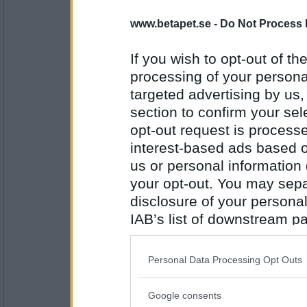
3986
www.betapet.se -
Do Not Process 
sadielasalle
ljust
If you wish to opt-out of the
långa lr korta naglar?
processing of your personal
targeted advertising by us
Antal inlägg: 704
section to confirm your sel
opt-out request is proces
bennyboll
- Ej medlem längre
korta
interest-based ads based o
guld eller silverringar på fingrarna?
us or personal information d
your opt-out. You may separ
disclosure of your personal
Antal inlägg:
8806
IAB’s list of downstream pa
tattarfinkel
also be disclosed by us to 
gold
Downstream Participants
th
Personal Data Processing Opt Outs
platina eller guld?
third parties.
Google consents
Please note that this web
Antal inlägg: