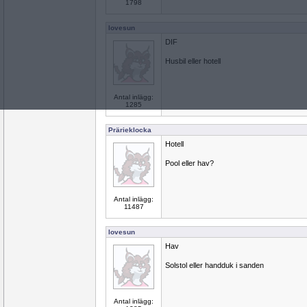
1798
lovesun
DIF
Husbil eller hotell
Antal inlägg:
1285
Prärieklocka
Hotell
Pool eller hav?
Antal inlägg:
11487
lovesun
Hav
Solstol eller handduk i sanden
Antal inlägg: