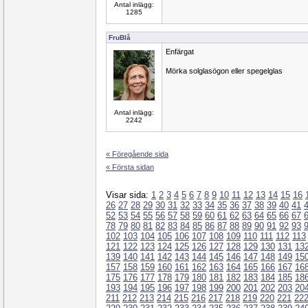
Antal inlägg:
1285
FruBlå
Enfärgat
Mörka solglasögon eller spegelglas
Antal inlägg:
2242
« Föregående sida
« Första sidan
Visar sida:
1
2
3
4
5
6
7
8
9
10
11
12
13
14
15
16
26
27
28
29
30
31
32
33
34
35
36
37
38
39
40
41
52
53
54
55
56
57
58
59
60
61
62
63
64
65
66
67
78
79
80
81
82
83
84
85
86
87
88
89
90
91
92
93
102
103
104
105
106
107
108
109
110
111
112
113
121
122
123
124
125
126
127
128
129
130
131
13
139
140
141
142
143
144
145
146
147
148
149
15
157
158
159
160
161
162
163
164
165
166
167
16
175
176
177
178
179
180
181
182
183
184
185
18
193
194
195
196
197
198
199
200
201
202
203
20
211
212
213
214
215
216
217
218
219
220
221
22