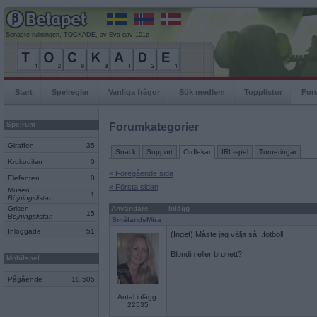
Senaste rullningen, TOCKADE, av Eva gav 101p
Start
Spelregler
Vanliga frågor
Sök medlem
Topplistor
For
Spelrum
Forumkategorier
Giraffen
35
Snack
Support
Ordlekar
IRL-spel
Turneringar
Krokodilen
0
« Föregående sida
Elefanten
0
« Första sidan
Musen
1
Böjningslistan
Grisen
Användare
Inlägg
15
Böjningslistan
SmålandsMira
Inloggade
51
(Inget) Måste jag välja så...fotboll
Blondin eller brunett?
Mobilspel
Pågående
18 505
Antal inlägg:
22535