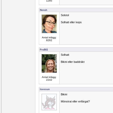
1285
Norah
Solstol
Solhatt eller keps
Antal inlägg:
8262
FruBlå
Solhatt
Bikini eller baddräkt
Antal inlägg:
2242
lovesun
Bikini
Mönstrat eller enfärgat?