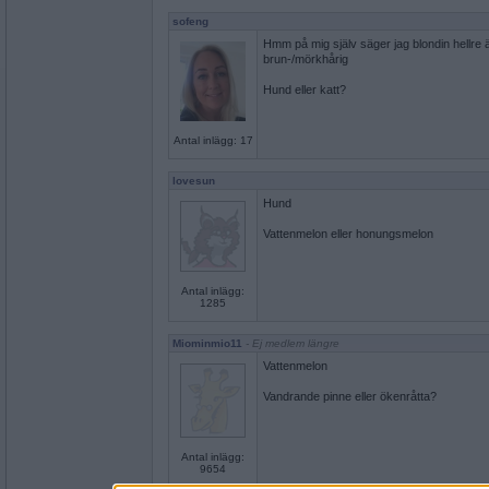
sofeng
Hmm på mig själv säger jag blondin hellre
brun-/mörkhårig
Hund eller katt?
Antal inlägg: 17
lovesun
Hund
Vattenmelon eller honungsmelon
Antal inlägg:
1285
Miominmio11
- Ej medlem längre
Vattenmelon
Vandrande pinne eller ökenråtta?
Antal inlägg:
9654