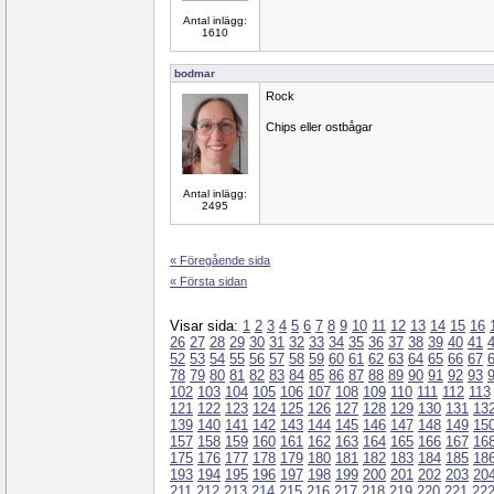
Antal inlägg:
1610
bodmar
Rock
Chips eller ostbågar
Antal inlägg:
2495
« Föregående sida
« Första sidan
Visar sida:
1
2
3
4
5
6
7
8
9
10
11
12
13
14
15
16
26
27
28
29
30
31
32
33
34
35
36
37
38
39
40
41
52
53
54
55
56
57
58
59
60
61
62
63
64
65
66
67
78
79
80
81
82
83
84
85
86
87
88
89
90
91
92
93
102
103
104
105
106
107
108
109
110
111
112
113
121
122
123
124
125
126
127
128
129
130
131
13
139
140
141
142
143
144
145
146
147
148
149
15
157
158
159
160
161
162
163
164
165
166
167
16
175
176
177
178
179
180
181
182
183
184
185
18
193
194
195
196
197
198
199
200
201
202
203
20
211
212
213
214
215
216
217
218
219
220
221
22