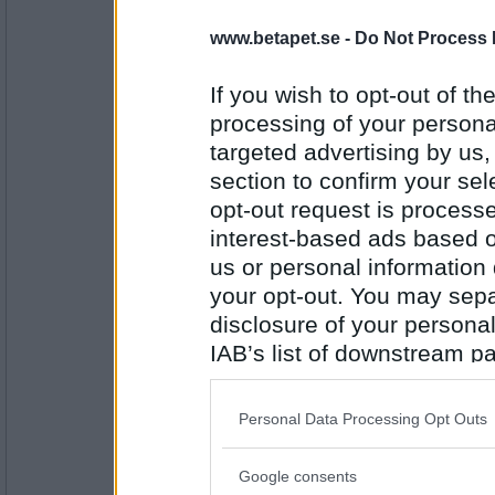
Shu-bidua
- Ej medlem längre
Fredagsmys
www.betapet.se -
Do Not Process 
Dokumentär eller fantasi
If you wish to opt-out of the
processing of your personal
Antal inlägg:
1610
targeted advertising by us
section to confirm your sel
uwen
Dokumentär
opt-out request is proces
interest-based ads based o
leguan eller minigris
us or personal information d
your opt-out. You may separ
Antal inlägg:
11505
disclosure of your personal
IAB’s list of downstream pa
elaa
Leguan
also be disclosed by us to 
post eller email
Downstream Participants
th
Personal Data Processing Opt Outs
third parties.
Antal inlägg:
15624
Google consents
Please note that this web