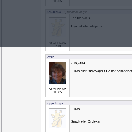
11505
Shu-bidua
- Ej medlem längre
Tee for two :)
Hyacint eller julstjärna
Antal inlägg:
1610
uwen
Julstjärna
Julros eller Iskonvaljer ( De har behandlats,
Antal inlägg:
11505
frippefrappe
Julros
Snack eller Ordlekar