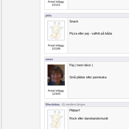
Antal inlägg:
10101
piilu
Snack
Pizza eller paj - valfritt på båda
Antal inlägg:
10186
uwen
Paj ( med räkor )
Små plättar eller pannkaka
Antal inlägg:
11505
Shu-bidua
- Ej medlem längre
Plättar!!
Rock eller dansbandsmusik