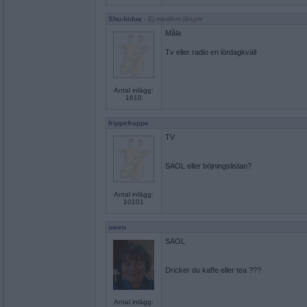
Shu-bidua
- Ej medlem längre
Måla
Tv eller radio en lördagkväll
Antal inlägg:
1610
frippefrappe
TV
SAOL eller böjningslistan?
Antal inlägg:
10101
uwen
SAOL
Dricker du kaffe eller tea ???
Antal inlägg: