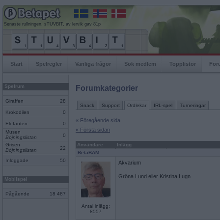
Senaste rullningen, sTUVBIT, av lervik gav 81p
Start
Spelregler
Vanliga frågor
Sök medlem
Topplistor
For
Spelrum
Forumkategorier
Giraffen
28
Snack
Support
Ordlekar
IRL-spel
Turneringar
Krokodilen
0
« Föregående sida
Elefanten
0
« Första sidan
Musen
0
Böjningslistan
Grisen
Användare
Inlägg
22
Böjningslistan
BetaBAM
Inloggade
50
Akvarium
Gröna Lund eller Kristina Lugn
Mobilspel
Pågående
18 487
Antal inlägg:
8557