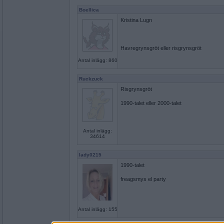
Boellica
Kristina Lugn
Havregrynsgröt eller risgrynsgröt
Antal inlägg: 860
Ruckzuck
Risgrynsgröt
1990-talet eller 2000-talet
Antal inlägg:
34614
lady0215
1990-talet
freagsmys el party
Antal inlägg: 155