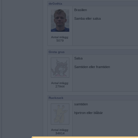
deGothia
Brasilien
Samba eller salsa
Antal inlägg:
5079
Greta grus
Salsa
Samtiden eller framtiden
Antal inlägg:
27944
Ruckzuck
samtiden
hjortron eller blåbär
Antal inlägg:
34614