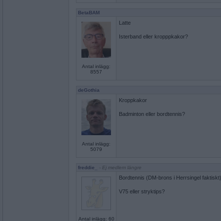
BetaBAM
Latte
Isterband eller kropppkakor?
Antal inlägg:
8557
deGothia
Kroppkakor
Badminton eller bordtennis?
Antal inlägg:
5079
freddie_
- Ej medlem längre
Bordtennis (DM-brons i Herrsingel faktiskt)
V75 eller stryktips?
Antal inlägg: 60