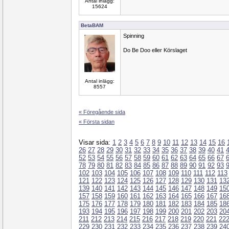
Antal inlägg:
15624
BetaBAM
Spinning
Do Be Doo eller Körslaget
Antal inlägg:
8557
« Föregående sida
« Första sidan
Visar sida:
1
2
3
4
5
6
7
8
9
10
11
12
13
14
15
16
26
27
28
29
30
31
32
33
34
35
36
37
38
39
40
41
52
53
54
55
56
57
58
59
60
61
62
63
64
65
66
67
78
79
80
81
82
83
84
85
86
87
88
89
90
91
92
93
102
103
104
105
106
107
108
109
110
111
112
113
121
122
123
124
125
126
127
128
129
130
131
13
139
140
141
142
143
144
145
146
147
148
149
15
157
158
159
160
161
162
163
164
165
166
167
16
175
176
177
178
179
180
181
182
183
184
185
18
193
194
195
196
197
198
199
200
201
202
203
20
211
212
213
214
215
216
217
218
219
220
221
22
229
230
231
232
233
234
235
236
237
238
239
24