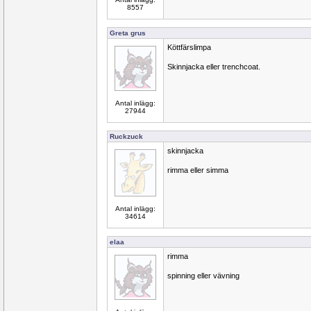
8557
Greta grus
Köttfärslimpa
Skinnjacka eller trenchcoat.
Antal inlägg:
27944
Ruckzuck
skinnjacka
rimma eller simma
Antal inlägg:
34614
elaa
rimma
spinning eller vävning