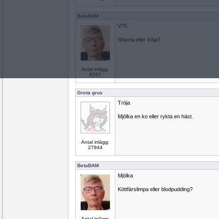
BetaBAM
V75
Skjorta eller tröja?
Antal inlägg:
8557
Greta grus
Tröja
Mjölka en ko eller rykta en häst.
Antal inlägg:
27944
BetaBAM
Mjölka
Köttfärslimpa eller blodpudding?
Antal inlägg: