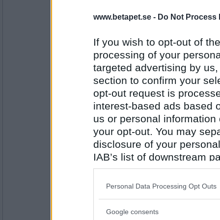
Greta grus
www.betapet.se -
Do Not Process 
Blåbär
Palla äpplen eller gå mot röd gubbe.
If you wish to opt-out of the
processing of your personal
Antal inlägg:
targeted advertising by us
27944
section to confirm your sel
elaa
opt-out request is proces
gå mot röd gubbe
interest-based ads based o
putta i någon i sjön eller gå och få en spra
us or personal information d
your opt-out. You may separ
Antal inlägg:
15624
disclosure of your personal
IAB’s list of downstream pa
BetaBAM
also be disclosed by us to 
Putta någon i sjön.
Downstream Participants
th
Solbada naken eller bada naken.
Personal Data Processing Opt Outs
third parties.
Antal inlägg:
Google consents
Please note that this web
8557