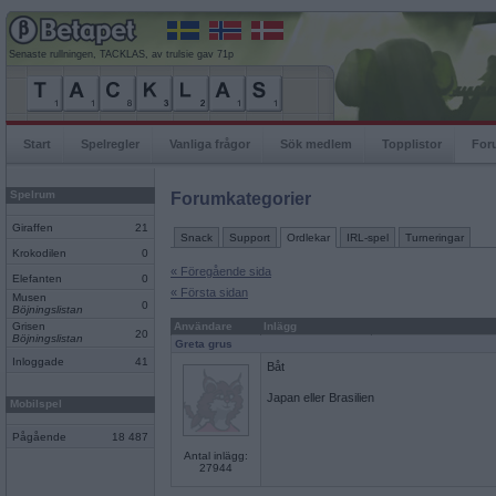
Senaste rullningen, TACKLAS, av trulsie gav 71p
Start
Spelregler
Vanliga frågor
Sök medlem
Topplistor
For
Spelrum
Forumkategorier
Giraffen
21
Snack
Support
Ordlekar
IRL-spel
Turneringar
Krokodilen
0
« Föregående sida
Elefanten
0
« Första sidan
Musen
0
Böjningslistan
Grisen
Användare
Inlägg
20
Böjningslistan
Greta grus
Inloggade
41
Båt
Japan eller Brasilien
Mobilspel
Pågående
18 487
Antal inlägg:
27944