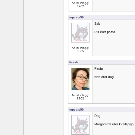
Antal inlägg:
8262
topcats50
Salt
Ris eller pasta
Antal inlägg:
3065
Norah
Pasta
Natt eller dag
Antal inlägg:
8262
topcats50
Dag
Morgontrött eller kvällspigg