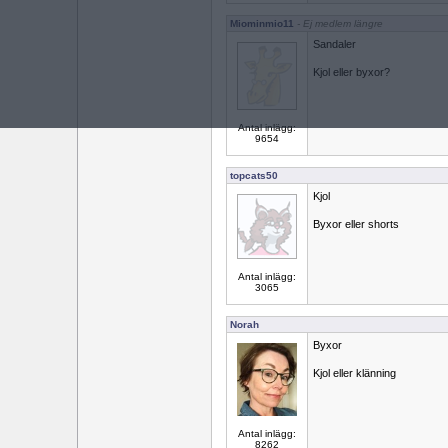
Miominmio11
- Ej medlem längre
Sandaler
Kjol eller byxor?
Antal inlägg:
9654
topcats50
Kjol
Byxor eller shorts
Antal inlägg:
3065
Norah
Byxor
Kjol eller klänning
Antal inlägg:
8262