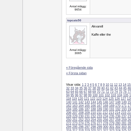
Antal inlägg:
9654
topcats50
Akvarell
Kaffe eller the
Antal inlägg:
3065
« Föregående sida
« Första sidan
Visar sida:
1
2
3
4
5
6
7
8
9
10
11
12
13
14
15
32
33
34
35
36
37
38
39
40
41
42
43
44
45
46
63
64
65
66
67
68
69
70
71
72
73
74
75
76
77
94
95
96
97
98
99
100
101
102
103
104
105
1
118
119
120
121
122
123
124
125
126
127
12
140
141
142
143
144
145
146
147
148
149
15
162
163
164
165
166
167
168
169
170
171
17
184
185
186
187
188
189
190
191
192
193
19
206
207
208
209
210
211
212
213
214
215
21
228
229
230
231
232
233
234
235
236
237
23
250
251
252
253
254
255
256
257
258
259
26
272
273
274
275
276
277
278
279
280
281
28
294
295
296
297
298
299
300
301
302
303
30
316
317
318
319
320
321
322
323
324
325
32