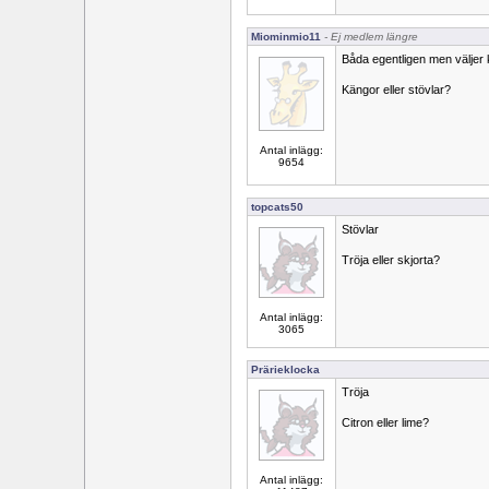
Miominmio11
- Ej medlem längre
Båda egentligen men väljer k
Kängor eller stövlar?
Antal inlägg:
9654
topcats50
Stövlar
Tröja eller skjorta?
Antal inlägg:
3065
Prärieklocka
Tröja
Citron eller lime?
Antal inlägg: