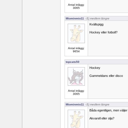
Antal inlägg:
3065
Miominmio11
- Ej medlem längre
Kvällspigg
Hockey eller fotboll?
Antal inlägg:
9654
topcats50
Hockey
Gammeldans eller disco
Antal inlägg:
3065
Miominmio11
- Ej medlem längre
Båda egentligen, men väljer 
Akvarell eller olja?