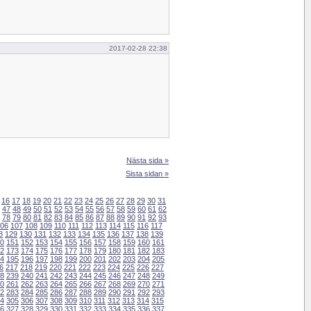
2017-02-28 22:38
Nästa sida »
Sista sidan »
16
17
18
19
20
21
22
23
24
25
26
27
28
29
30
31
47
48
49
50
51
52
53
54
55
56
57
58
59
60
61
62
78
79
80
81
82
83
84
85
86
87
88
89
90
91
92
93
06
107
108
109
110
111
112
113
114
115
116
117
8
129
130
131
132
133
134
135
136
137
138
139
0
151
152
153
154
155
156
157
158
159
160
161
2
173
174
175
176
177
178
179
180
181
182
183
4
195
196
197
198
199
200
201
202
203
204
205
6
217
218
219
220
221
222
223
224
225
226
227
8
239
240
241
242
243
244
245
246
247
248
249
0
261
262
263
264
265
266
267
268
269
270
271
2
283
284
285
286
287
288
289
290
291
292
293
4
305
306
307
308
309
310
311
312
313
314
315
6
327
328
329
330
331
332
333
334
335
336
337