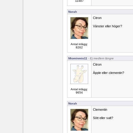
11487
Norah
Citron
Vänster eller höger?
Antal inlägg:
8262
Miominmio11
- Ej medlem längre
Citron
Äpple eller clementin?
Antal inlägg:
9654
Norah
Clementin
Sött eller salt?