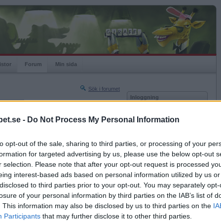
istor
Forum
Min sida
Sök i forumet
Inloggning
rneringar
Användare
et.se -
Do Not Process My Personal Information
Nästa sida »
Lösenord
Sista sidan »
to opt-out of the sale, sharing to third parties, or processing of your per
Kom ihåg mig
2017-02-27 18:38
formation for targeted advertising by us, please use the below opt-out s
Logga in
r selection. Please note that after your opt-out request is processed y
eing interest-based ads based on personal information utilized by us or
Glömt ditt lösenord?
Få ny aktiveringslänk
disclosed to third parties prior to your opt-out. You may separately opt-
losure of your personal information by third parties on the IAB’s list of
. This information may also be disclosed by us to third parties on the
IA
Betapet är gratis!
Participants
that may further disclose it to other third parties.