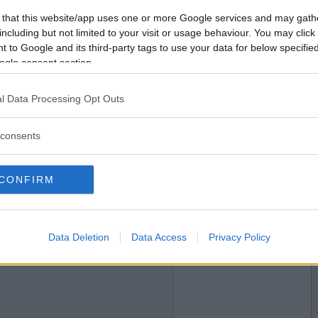
2017-02-28 11:21
Vill du bli
 that this website/app uses one or more Google services and may gath
medlem?
including but not limited to your visit or usage behaviour. You may click 
 to Google and its third-party tags to use your data for below specifi
Skapa nytt konto
ogle consent section.
l Data Processing Opt Outs
2017-02-28 17:05
consents
d
CONFIRM
2017-02-28 21:12
Data Deletion
Data Access
Privacy Policy