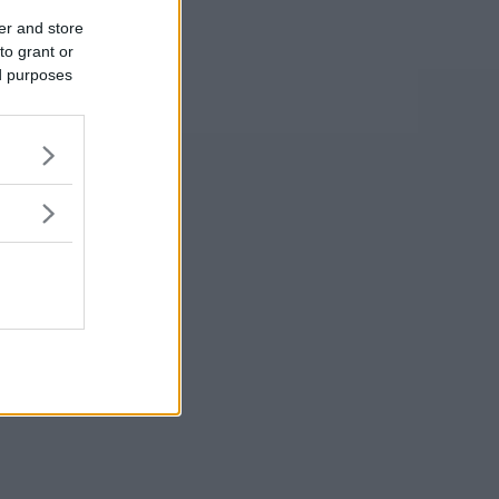
er and store
to grant or
ed purposes