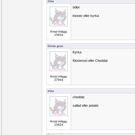
elaa
ödlor
kloster eller kyrka
Antal inlägg:
15624
Greta grus
Kyrka
Klosterost eller Cheddar
Antal inlägg:
27944
elaa
cheddar
sallad eller potatis
Antal inlägg:
15624