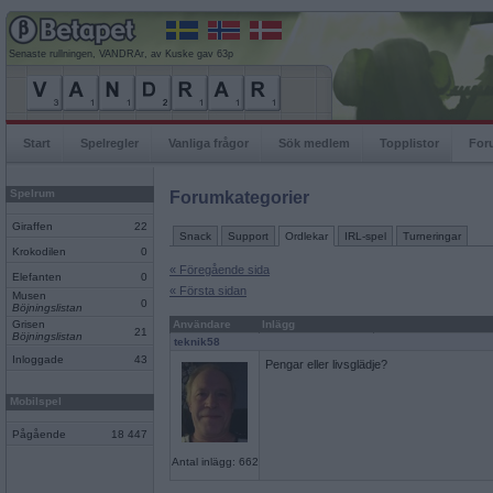
Senaste rullningen, VANDRAr, av Kuske gav 63p
Start
Spelregler
Vanliga frågor
Sök medlem
Topplistor
For
Spelrum
Forumkategorier
Giraffen
22
Snack
Support
Ordlekar
IRL-spel
Turneringar
Krokodilen
0
« Föregående sida
Elefanten
0
« Första sidan
Musen
0
Böjningslistan
Grisen
Användare
Inlägg
21
Böjningslistan
teknik58
Inloggade
43
Pengar eller livsglädje?
Mobilspel
Pågående
18 447
Antal inlägg: 662