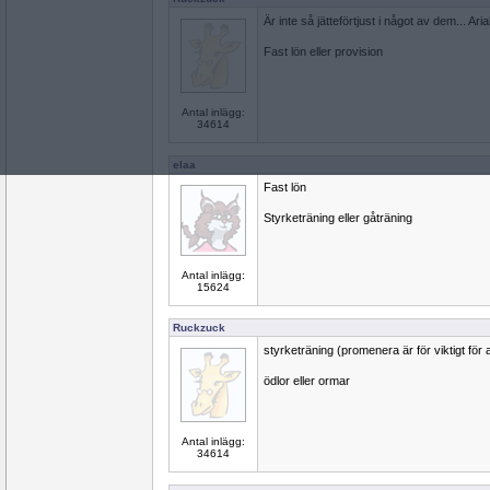
Är inte så jätteförtjust i något av dem... Aria
Fast lön eller provision
Antal inlägg:
34614
elaa
Fast lön
Styrketräning eller gåträning
Antal inlägg:
15624
Ruckzuck
styrketräning (promenera är för viktigt för at
ödlor eller ormar
Antal inlägg:
34614