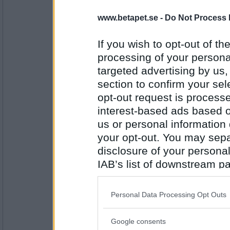
teknik58
Lila svårt att välja där men jag säger rock.
www.betapet.se -
Do Not Process 
Bil eller tåg?
If you wish to opt-out of the
processing of your personal
Antal inlägg: 662
targeted advertising by us
elaa
section to confirm your sel
tåg
opt-out request is proces
nagelklippare eller nagelsax
interest-based ads based o
us or personal information d
Antal inlägg:
your opt-out. You may separ
15624
disclosure of your personal
Greta grus
IAB’s list of downstream pa
Nagelsax
also be disclosed by us to 
Sagan om ringen eller Star wars
Downstream Participants
th
Personal Data Processing Opt Outs
third parties.
Antal inlägg:
27944
Google consents
Please note that this web