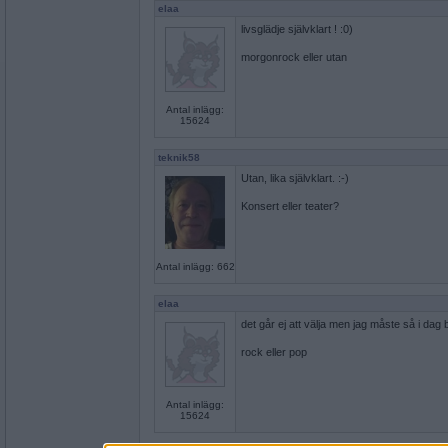
elaa
livsglädje självklart ! :0)
morgonrock eller utan
Antal inlägg:
15624
teknik58
Utan, lika självklart. :-)
Konsert eller teater?
Antal inlägg: 662
elaa
det går ej att välja men jag måste så i dag bl
rock eller pop
Antal inlägg:
15624