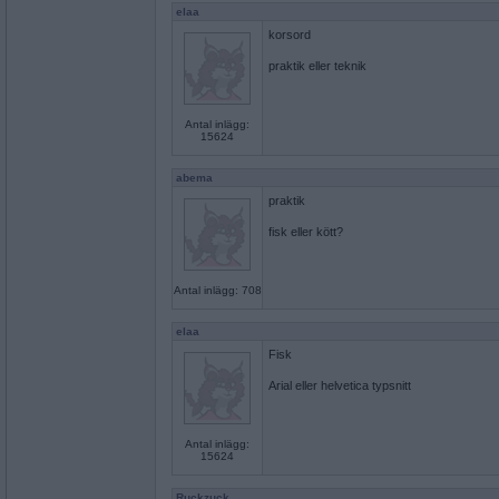
elaa
korsord
praktik eller teknik
Antal inlägg:
15624
abema
praktik
fisk eller kött?
Antal inlägg: 708
elaa
Fisk
Arial eller helvetica typsnitt
Antal inlägg:
15624
Ruckzuck