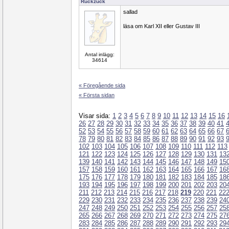
Ruckzuck
sallad
läsa om Karl XII eller Gustav III
Antal inlägg:
34614
« Föregående sida
« Första sidan
Visar sida:
1
2
3
4
5
6
7
8
9
10
11
12
13
14
15
16
26
27
28
29
30
31
32
33
34
35
36
37
38
39
40
41
52
53
54
55
56
57
58
59
60
61
62
63
64
65
66
67
78
79
80
81
82
83
84
85
86
87
88
89
90
91
92
93
102
103
104
105
106
107
108
109
110
111
112
113
121
122
123
124
125
126
127
128
129
130
131
13
139
140
141
142
143
144
145
146
147
148
149
15
157
158
159
160
161
162
163
164
165
166
167
16
175
176
177
178
179
180
181
182
183
184
185
18
193
194
195
196
197
198
199
200
201
202
203
20
211
212
213
214
215
216
217
218
219
220
221
22
229
230
231
232
233
234
235
236
237
238
239
24
247
248
249
250
251
252
253
254
255
256
257
25
265
266
267
268
269
270
271
272
273
274
275
27
283
284
285
286
287
288
289
290
291
292
293
29