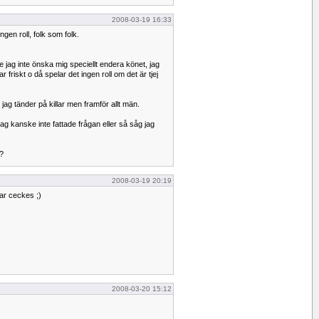
2008-03-19 16:33
ingen roll, folk som folk.
le jag inte önska mig speciellt endera könet, jag
 friskt o då spelar det ingen roll om det är tjej
, jag tänder på killar men framför allt män.
jag kanske inte fattade frågan eller så såg jag
a?
2008-03-19 20:19
var ceckes ;)
2008-03-20 15:12