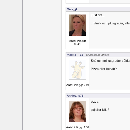
Miss_jk
Just det...
...Slask och plusgrader, el
Antal inlägg:
8941
macke__92
- Ej medlem längre
Snö och minusgrader såklar
Pizza eller kebab?
Antal inlägg: 279
Annica_s78
pizza
tjej eller kille?
Antal inlägg: 150