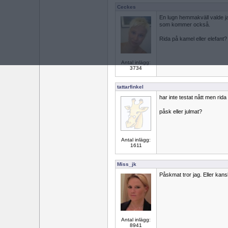
Ceckes
En lugn hemmakväll valde jag 
som kommer också.
Rida på kamel eller elefant?
Antal inlägg:
3734
tattarfinkel
har inte testat nått men rid
påsk eller julmat?
Antal inlägg:
1611
Miss_jk
Påskmat tror jag. Eller kans
Antal inlägg:
8941