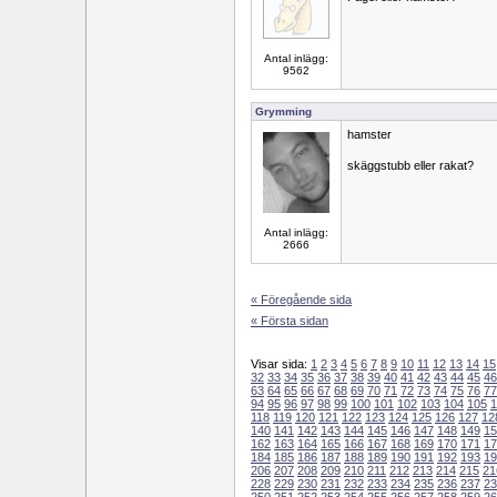
Antal inlägg:
9562
Grymming
hamster
skäggstubb eller rakat?
Antal inlägg:
2666
« Föregående sida
« Första sidan
Visar sida:
1
2
3
4
5
6
7
8
9
10
11
12
13
14
15
32
33
34
35
36
37
38
39
40
41
42
43
44
45
46
63
64
65
66
67
68
69
70
71
72
73
74
75
76
77
94
95
96
97
98
99
100
101
102
103
104
105
1
118
119
120
121
122
123
124
125
126
127
12
140
141
142
143
144
145
146
147
148
149
15
162
163
164
165
166
167
168
169
170
171
17
184
185
186
187
188
189
190
191
192
193
19
206
207
208
209
210
211
212
213
214
215
21
228
229
230
231
232
233
234
235
236
237
23