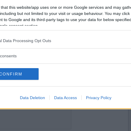
2008-03-06 15:14
Vill du bli
 that this website/app uses one or more Google services and may gath
medlem?
including but not limited to your visit or usage behaviour. You may click 
 to Google and its third-party tags to use your data for below specifi
Skapa nytt konto
ogle consent section.
l Data Processing Opt Outs
2008-03-07 20:37
ll man väl ha långa tår?
consents
lång näsa?
CONFIRM
2008-03-09 11:08
Data Deletion
Data Access
Privacy Policy
 vild natt på krogen?