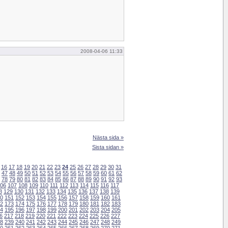
2008-04-06 11:33
Nästa sida »
Sista sidan »
16
17
18
19
20
21
22
23
24
25
26
27
28
29
30
31
47
48
49
50
51
52
53
54
55
56
57
58
59
60
61
62
78
79
80
81
82
83
84
85
86
87
88
89
90
91
92
93
06
107
108
109
110
111
112
113
114
115
116
117
8
129
130
131
132
133
134
135
136
137
138
139
0
151
152
153
154
155
156
157
158
159
160
161
2
173
174
175
176
177
178
179
180
181
182
183
4
195
196
197
198
199
200
201
202
203
204
205
6
217
218
219
220
221
222
223
224
225
226
227
8
239
240
241
242
243
244
245
246
247
248
249