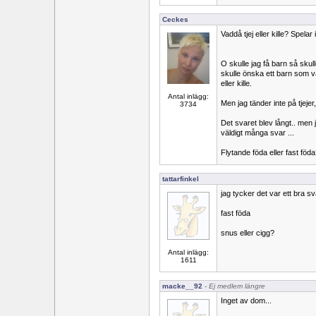
Ceckes
Vaddå tjej eller kille? Spelar 
O skulle jag få barn så skul
skulle önska ett barn som var
eller kille.
Antal inlägg:
Men jag tänder inte på tjejer
3734
Det svaret blev långt.. men 
väldigt många svar ...
Flytande föda eller fast föd
tattarfinkel
jag tycker det var ett bra s
fast föda
snus eller cigg?
Antal inlägg:
1611
macke__92
- Ej medlem längre
Inget av dom...