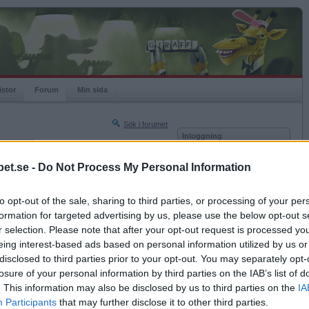
istor
Forum
Min sida
Sök i forumet
Inloggning
rneringar
Användare
et.se -
Do Not Process My Personal Information
Nästa sida »
Lösenord
Sista sidan »
to opt-out of the sale, sharing to third parties, or processing of your per
Kom ihåg mig
2008-03-05 21:59
formation for targeted advertising by us, please use the below opt-out s
Logga in
r selection. Please note that after your opt-out request is processed y
eing interest-based ads based on personal information utilized by us or
Glömt ditt lösenord?
fråga, jag vet)
Få ny aktiveringslänk
disclosed to third parties prior to your opt-out. You may separately opt-
losure of your personal information by third parties on the IAB’s list of
. This information may also be disclosed by us to third parties on the
IA
Betapet är gratis!
Participants
that may further disclose it to other third parties.