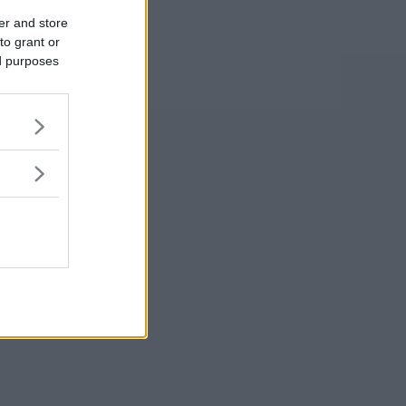
er and store
to grant or
ed purposes