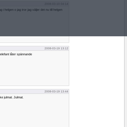
2008-03-10 04:14
i helgen o jag tror jag väljer det nu till helgen
2008-03-19 13:12
a elefant låter spännande
2008-03-19 13:44
ke julmat. Julmat.