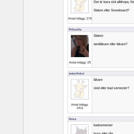
Det är bara skit alltihopa, f
Slalom eller Snowboard?
Antal inlägg: 279
Pillanilla
Slalom
tandläkare eller läkare?
Antal inlägg: 25
tattarfinkel
läkare
skid eller bad semester?
Antal inlägg:
1611
Husa
badsemester
buss eller tåg